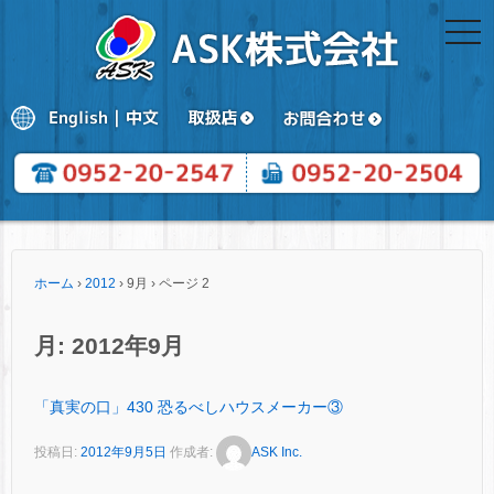
togg
navi
ホーム
›
2012
›
9月
›
ページ 2
月:
2012年9月
「真実の口」430 恐るべしハウスメーカー③
投稿日:
2012年9月5日
作成者:
ASK Inc.