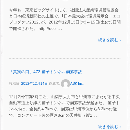
今年も、東京ビッグサイトにて、社団法人産業環境管理協会
と日本経済新聞社の主催で、｢日本最大級の環境展示会・エコ
プロダクツ2012｣が、2012年12月13日(木)～15日(土)の3日間
…
で開催された。 http://eco
続きを読む ›
「真実の口」472 笹子トンネル崩落事故
投稿日:
2012年12月14日
作成者:
ASK Inc.
12月2日午前8時ごろ、山梨県大月市と甲州市にまたがる中央
自動車道上り線の笹子トンネルで崩落事故が起きた。 笹子ト
ンネルは、全長約4.7kmで、崩落は甲州市側から3.2km付近
…
で、コンクリート製の厚さ8cmの天井板（縦1
続きを読む ›