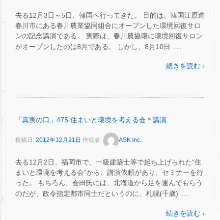
去る12月3日～5日、韓国へ行ってきた。 目的は、韓国江原道
春川市にある春川農業協同組合にオープンした環境回復サロ
ンの記念講演である。 実際は、春川農協環に環境回復サロン
…
がオープンしたのは8月である。 しかし、8月10日
続きを読む ›
「真実の口」475 住まいと環境を考える会＊講演
投稿日:
2012年12月21日
作成者:
ASK Inc.
去る12月2日、福岡市で、一級建築士等で起ち上げられた“住
まいと環境を考える会”から、講演依頼があり、セミナーを行
った。 もちろん、会田氏には、北海道から足を運んでもらう
…
のだが、政令指定都市同士だというのに、札幌(千歳)
続きを読む ›