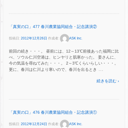
「真実の口」477 春川農業協同組合・記念講演②
投稿日:
2012年12月26日
作成者:
ASK Inc.
前回の続き・・・。 昼前には、12～13℃前後あった福岡に比
べ、ソウル仁川空港は、ヒンヤリと肌寒かった。 姜さんに、
今の気温を尋ねてみた・・・。 2～3℃くらいらしい・・・。
…
更に、春川は仁川より寒いので、春川を出るとき
続きを読む ›
「真実の口」476 春川農業協同組合・記念講演①
投稿日:
2012年12月24日
作成者:
ASK Inc.