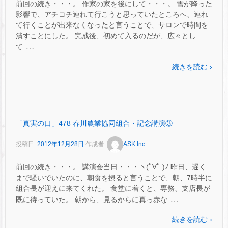
前回の続き・・・。 作家の家を後にして・・・。 雪が降った
影響で、アチコチ連れて行こうと思っていたところへ、連れ
て行くことが出来なくなったと言うことで、サロンで時間を
潰すことにした。 完成後、初めて入るのだが、広々とし
…
て
続きを読む ›
「真実の口」478 春川農業協同組合・記念講演③
投稿日:
2012年12月28日
作成者:
ASK Inc.
前回の続き・・・。 講演会当日・・・ヽ(ﾟ∀ﾟ )ﾉ 昨日、遅く
まで騒いでいたのに、朝食を摂ると言うことで、朝、7時半に
組合長が迎えに来てくれた。 食堂に着くと、専務、支店長が
…
既に待っていた。 朝から、見るからに真っ赤な
続きを読む ›