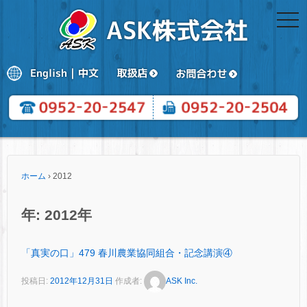
togg
navi
ホーム
›
2012
年:
2012年
「真実の口」479 春川農業協同組合・記念講演④
投稿日:
2012年12月31日
作成者:
ASK Inc.