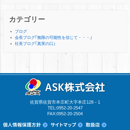
カテゴリー
ブログ
会長ブログ｢無限の可能性を信じて・・・｣
社長ブログ｢真実の口｣
佐賀県佐賀市本庄町大字本庄128－1
TEL:0952-20-2547
FAX:0952-20-2504