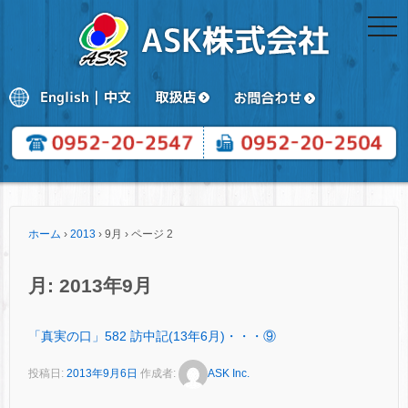
togg
navi
ホーム
›
2013
›
9月
›
ページ 2
月:
2013年9月
「真実の口」582 訪中記(13年6月)・・・⑨
投稿日:
2013年9月6日
作成者:
ASK Inc.