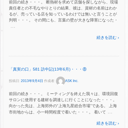
前回の続き・・・。 断熱材を求めて店舗を探しながら、現場
責任者との不毛なやりとりの結果、彼は、資材の名前はわか
るが、売っている店を知っているわけでは無いと言うことが
判明・・・。 その間にも、言葉の壁が大きな障害になった・
…
続きを読む ›
「真実の口」581 訪中記(13年6月)・・・⑧
投稿日:
2013年9月4日
作成者:
ASK Inc.
前回の続き・・・。 ミーティングを終えた我々は、環境回復
サロンに使用する建材を調達しに行くことになった・・・。
向かった先は、上海郊外の“上海九星総合市場”である。 上海
…
市街地からは、小一時間程度で着いた・・・。 着いて
続きを読む ›