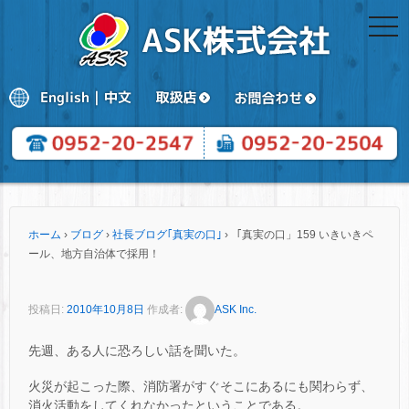
togg
navi
ホーム
›
ブログ
›
社長ブログ｢真実の口｣
›
「真実の口」159 いきいきペ
ール、地方自治体で採用！
投稿日:
2010年10月8日
作成者:
ASK Inc.
先週、ある人に恐ろしい話を聞いた。
火災が起こった際、消防署がすぐそこにあるにも関わらず、
消火活動をしてくれなかったということである。