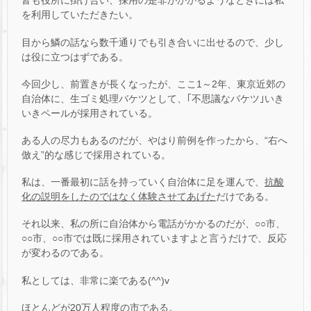
皆も役所に掛け合い、採用の是非がかかるようなときには私
を利用していただきたい。
目から鱗の話なら数千通りでも引き合いに出せるので、少し
は役に立つはずである。
今回少し、前置きが長くなったが、ここ1～2年、東京近郊の
自治体に、生ゴミ処理バケツとして、｢不思議なバケツ｣いき
いきペールが採用されている。
ある人の尽力もあるのだが、やはり前例を作ったから、“右へ
倣え”的な感じで採用されている。
私は、一番最初に話を持っていく自治体に足を運んで、
抗酸
化の説明をしたのではなく体験させてあげた
だけである。
それ以来、私の所に自治体から電話がかかるのだが、○○市、
○○市、○○市では既に採用されていますよと言うだけで、反応
が変わるのである。
私としては、非常に楽である(^^)v
ほとんどが20万人程度の市である。