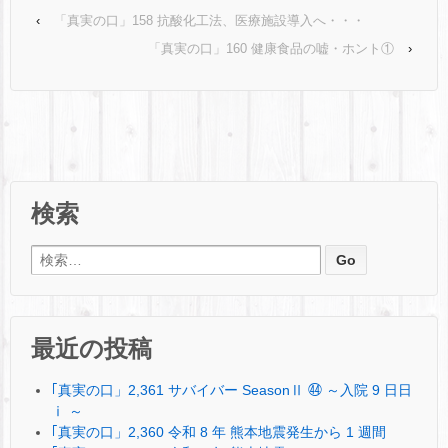
‹
「真実の口」158 抗酸化工法、医療施設導入へ・・・
「真実の口」160 健康食品の嘘・ホント①
›
検索
検索:
最近の投稿
｢真実の口」2,361 サバイバー SeasonⅡ ㊹ ～入院 9 日日
ⅰ ～
｢真実の口」2,360 令和 8 年 熊本地震発生から 1 週間