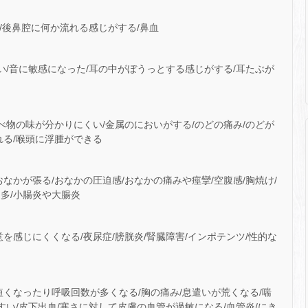
い/後鼻腔に何か流れる感じがする/鼻血
くい/音に敏感になった/耳の中がぼうっとする感じがする/耳たぶが
食べ物の味が分かりにくい/金属のにおいがする/のどの痛み/のどが
れる/喉頭に浮腫ができる
なかが張る/おなかの圧迫感/おなかの痛みや痙攣/空腹感/胸焼け/
多/小腸炎や大腸炎
を感じにくくなる/夜尿症/膀胱炎/腎臓障害/インポテンツ/性的な
短くなったり呼吸回数が多くなる/胸の痛み/息遣いが荒くなる/喘
すい/皮下出血/寒さに対して皮膚の血管が過敏になる/血管炎/にき