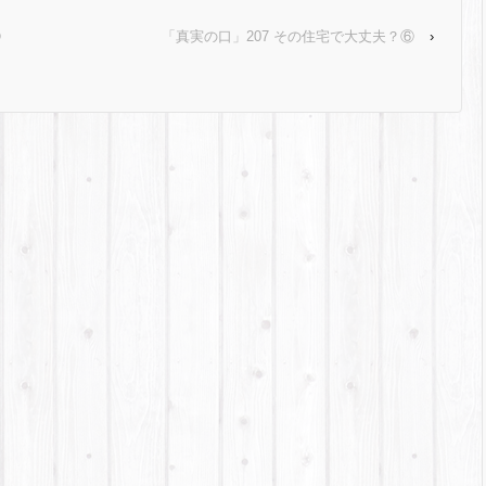
④
「真実の口」207 その住宅で大丈夫？⑥
›