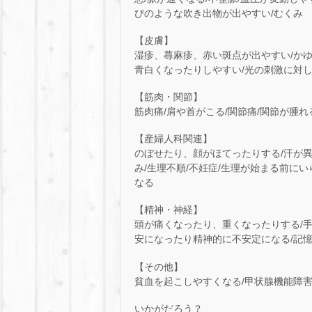
びのような吹き出物が出やすい/むくみ
【皮膚】
湿疹、蕁麻疹、赤い斑点が出やすい/かゆ
青白くなったりしやすい/光の刺激に対
【筋肉・関節】
筋肉痛/肩や首がこる/関節痛/関節が腫れ
【産婦人科関連】
のぼせたり、顔がほてったりする/汗が異
み/生理不順/不妊症/生理が始まる前に
なる
【精神・神経】
頭が痛くなったり、重くなったりする/手
安になったり精神的に不安定になる/記憶
【その他】
貧血を起こしやすくなる/甲状腺機能障
いかがだろう？