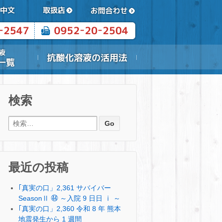
検索
検索:
最近の投稿
｢真実の口」2,361 サバイバー
SeasonⅡ ㊹ ～入院 9 日日 ⅰ ～
｢真実の口」2,360 令和 8 年 熊本
地震発生から 1 週間