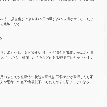
み/引っ掻き傷ができやすい/汗の量が多い/皮膚が赤くなったり
して過敏になる
る
常に多くなる/手足の冷え/おりものが増える/陰部のかゆみや痛
いらいらしたり、頭痛、むくみなどがある/感染症にかかりやすく
足のふるえや痙攣/うつ状態や躁状態/不眠/気分が動揺したり不
力や思考力の低下/食欲低下/いらだちやすく怒りっぽくなる
害