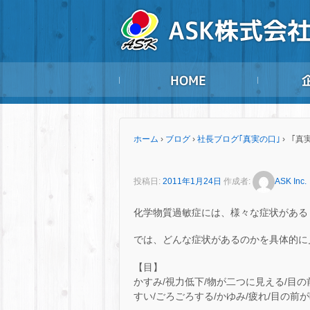
ホーム
›
ブログ
›
社長ブログ｢真実の口｣
›
「真実
投稿日:
2011年1月24日
作成者:
ASK Inc.
化学物質過敏症には、様々な症状がある
では、どんな症状があるのかを具体的に
【目】
かすみ/視力低下/物が二つに見える/目の
すい/ごろごろする/かゆみ/疲れ/目の前