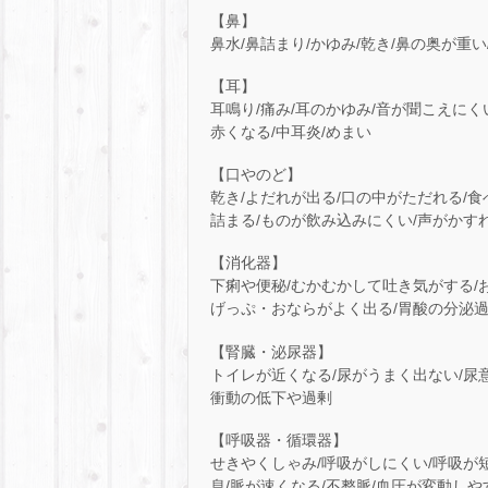
【鼻】
鼻水/鼻詰まり/かゆみ/乾き/鼻の奥が重
【耳】
耳鳴り/痛み/耳のかゆみ/音が聞こえに
赤くなる/中耳炎/めまい
【口やのど】
乾き/よだれが出る/口の中がただれる/
詰まる/ものが飲み込みにくい/声がかす
【消化器】
下痢や便秘/むかむかして吐き気がする/お
げっぷ・おならがよく出る/胃酸の分泌過
【腎臓・泌尿器】
トイレが近くなる/尿がうまく出ない/尿意
衝動の低下や過剰
【呼吸器・循環器】
せきやくしゃみ/呼吸がしにくい/呼吸が
息/脈が速くなる/不整脈/血圧が変動しや