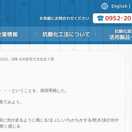
の口」206 その住宅で大丈夫？⑤
・・・ということを、前回寄稿した。
見てみよう。
前に光が走るように感じる/まぶしい/ちかちかする/乾き/涙が出や
が暗く感じる