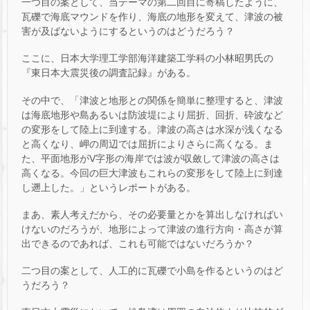
一つ目の案として、当テーマの第二回目に寄稿したように、
瓦礫で海底マウンドを作り、海底の地形を変えて、津波の被
害が及ばないようにするというのはどうだろう？
ここに、日本大学理工学部海洋建築工学科の小林昭男氏の
『東日本大震災後の調査記録』がある。
その中で、「津波と地形との関係を簡単に整理すると、津波
は海底地形や島あるいは防波堤により屈折、回折、砕波など
の変形をして陸上に到達する。津波の高さは水深が浅くなる
と高くなり、岬の周辺では屈折によりさらに高くなる。ま
た、平面地形がV字形の海岸では波が収斂して津波の高さは
高くなる。今回の巨大津波もこれらの変形をして陸上に到達
し遡上した。」というレポートがある。
まあ、素人考えだから、その必要量とかを算出しなければい
けないのだろうが、地形によって津波の進行方向・高さが算
出できるのであれば、これも可能ではないだろうか？
二つ目の案として、人工的に瓦礫で小島を作るというのはど
うだろう？