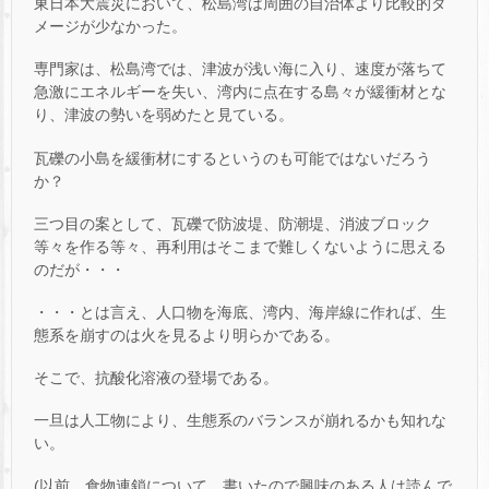
東日本大震災において、松島湾は周囲の自治体より比較的ダ
メージが少なかった。
専門家は、松島湾では、津波が浅い海に入り、速度が落ちて
急激にエネルギーを失い、湾内に点在する島々が緩衝材とな
り、津波の勢いを弱めたと見ている。
瓦礫の小島を緩衝材にするというのも可能ではないだろう
か？
三つ目の案として、瓦礫で防波堤、防潮堤、消波ブロック
等々を作る等々、再利用はそこまで難しくないように思える
のだが・・・
・・・とは言え、人口物を海底、湾内、海岸線に作れば、生
態系を崩すのは火を見るより明らかである。
そこで、抗酸化溶液の登場である。
一旦は人工物により、生態系のバランスが崩れるかも知れな
い。
(以前、食物連鎖について、書いたので興味のある人は読んで