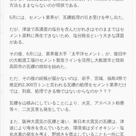
方法もままならないのが現状である。
5月には、セメント業界が、瓦礫処理の引き受けを申し出た。
だが、津波で高濃度の塩分を含んだがれきはそのままではセ
メント原料に再生できないため、塩分除去という大きな課題
がある。
その後、6月には、業界最大手「太平洋セメント」が、復旧中
の大船渡工場のセメント製造ラインを活用し大船渡市と陸前
高田市の瓦礫の焼却を始めた。
ただ、その後の続報が届かないのは、岩手、宮城、福島3県で
推定約2,300万トンと言われる瓦礫の処理をセメント業界だけ
では、到底、処理できる物ではないからなのか？？？
瓦礫を山積みにしていることにより、火災、アスベスト粉塵
等々、二次災害も発生している。
また、阪神大震災の瓦礫と違い、東日本大震災の瓦礫は、津
波により海水を含んでいるため、環境省はダイオキシン・塩
化水素の発生を考え、野焼きを禁止していることも一向に瓦