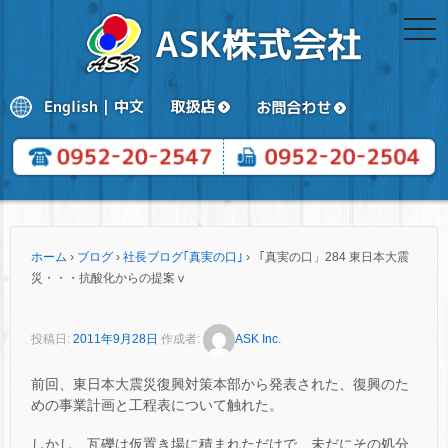
togg
navi
ホーム
›
ブログ
›
社長ブログ｢真実の口｣
›
「真実の口」284 東日本大震
災・・・抗酸化からの提案ⅴ
投稿日:
2011年9月28日
作成者:
ASK Inc.
前回、東日本大震災復興対策本部から発表された、復興のた
めの事業計画と工程表について触れた。
しかし、瓦礫は仮置き場に積まれただけで、未だにその処分