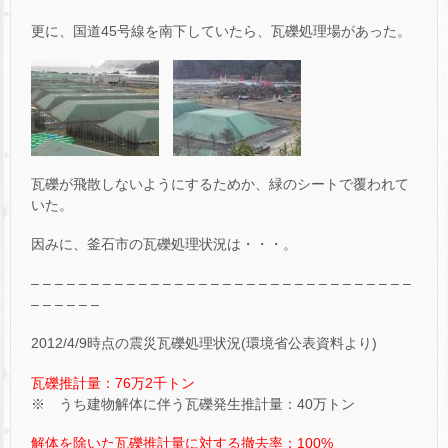
更に、国道45号線を南下していたら、瓦礫処理場があった。
瓦礫が飛散しないようにするためか、緑のシートで覆われて
いた。
因みに、釜石市の瓦礫処理状況は・・・。
– – – – – – – – – – – – – – – – – – – – – – – – – – – – – – – –
– – – – – –
2012/4/9時点の震災瓦礫処理状況(環境省公表資料より)
瓦礫推計量：76万2千トン
※ うち建物解体に伴う瓦礫発生推計量：40万トン
解体を除いた瓦礫推計量に対する撤去率：100%