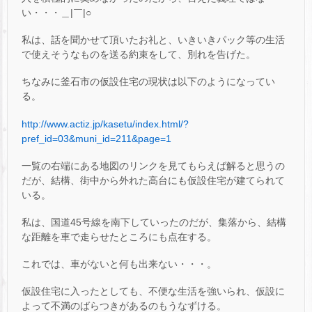
い・・・＿|￣|○
私は、話を聞かせて頂いたお礼と、いきいきパック等の生活
で使えそうなものを送る約束をして、別れを告げた。
ちなみに釜石市の仮設住宅の現状は以下のようになってい
る。
http://www.actiz.jp/kasetu/index.html/?
pref_id=03&muni_id=211&page=1
一覧の右端にある地図のリンクを見てもらえば解ると思うの
だが、結構、街中から外れた高台にも仮設住宅が建てられて
いる。
私は、国道45号線を南下していったのだが、集落から、結構
な距離を車で走らせたところにも点在する。
これでは、車がないと何も出来ない・・・。
仮設住宅に入ったとしても、不便な生活を強いられ、仮設に
よって不満のばらつきがあるのもうなずける。