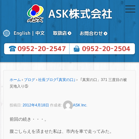
togg
navi
ホーム
›
ブログ
›
社長ブログ｢真実の口｣
›
「真実の口」371 三度目の被
災地入り⑤
投稿日:
2012年4月18日
作成者:
ASK Inc.
前回の続き・・・。
腹ごしらえを済ませた私は、市内を車で走ってみた。