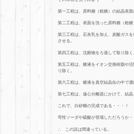
第一工程は、原料糖（粗糖）の結晶表面
第二工程は、表面を洗った原料糖（粗糖
第三工程は、石灰乳を加え、炭酸ガスを
させる。
第四工程は、沈殿物をろ過して取り除く
第五工程は、糖液をイオン交換樹脂や活
り除く。
第六工程は、糖液を真空結晶缶の中で濃
第七工程は、遠心分離器にかけて、結晶
これで、白砂糖の完成である・・・！
苛性ソーダや硫酸が登場しただろうか・・
∴ この説は間違っている。