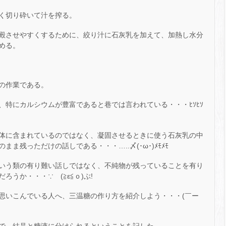
く切り砕いて汁を搾る。
殿させやすくするために、絞り汁に石灰乳を加えて、加熱し水分
める。
の作業である。
、特にカルシウムが豊富であると巷では言われている・・・ﾋｿﾋｿ
体に含まれているのではなく、凝固させるときに使う石灰乳の中
ま残っただけの話しである・・・…..〆(･ω･)ﾒﾓﾒﾓ
いう類の有り難い話しではなく、不純物が残っていることを有り
うか・・・∵ゞ(≧ε≦ｏ)ぶ!
思いこんでいる人へ、三温糖の作り方を紹介しよう・・・(￣ー