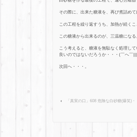
白砂糖を作る最後の工程で、遠心分離器
その際に、出来た糖液を、再び煮詰めて
この工程を繰り返すうち、加熱が続くこ
この糖液から出来るのが、三温糖になる
こう考えると、糖液を無駄なく処理して
良いのではないだろうか・・・(￣へ￣|||) 
次回へ・・・。
‹
「真実の口」608 危険な白砂糖(爆笑)