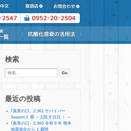
検索
検索:
最近の投稿
｢真実の口」2,361 サバイバー
SeasonⅡ ㊹ ～入院 9 日日 ⅰ ～
｢真実の口」2,360 令和 8 年 熊本
地震発生から 1 週間