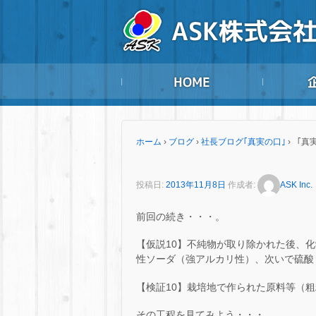
ホーム
›
ブログ
›
社長ブログ｢真実の口｣
›
「真実
投稿日:
2013年11月8日
作成者:
ASK Inc.
前回の続き・・・。
【仮説10】不純物が取り除かれた後、
性ソーダ（強アルカリ性）、次いで硫酸
【検証10】栽培地で作られた原料等（
その工程を見てみよう・・・。