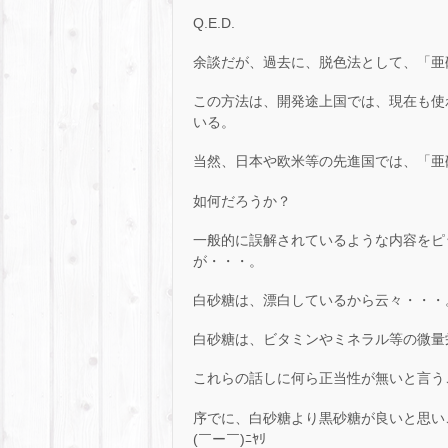
Q.E.D.
余談だが、過去に、脱色法として、「亜
この方法は、開発途上国では、現在も使
いる。
当然、日本や欧米等の先進国では、「亜
如何だろうか？
一般的に誤解されているような内容をピ
が・・・。
白砂糖は、漂白しているから云々・・・
白砂糖は、ビタミンやミネラル等の微量
これらの話しに何ら正当性が無いと言う
序でに、白砂糖より黒砂糖が良いと思い
(￣ー￣)ﾆﾔﾘ