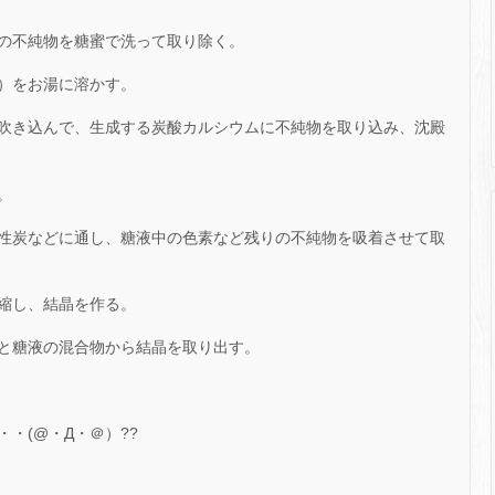
の不純物を糖蜜で洗って取り除く。
）をお湯に溶かす。
吹き込んで、生成する炭酸カルシウムに不純物を取り込み、沈殿
。
性炭などに通し、糖液中の色素など残りの不純物を吸着させて取
縮し、結晶を作る。
と糖液の混合物から結晶を取り出す。
・(@・Д・＠）??