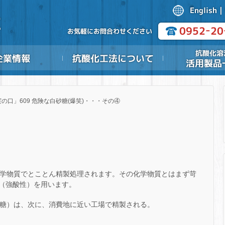
の口」609 危険な白砂糖(爆笑)・・・その④
化学物質でとことん精製処理されます。その化学物質とはまず苛
（強酸性）を用います。
粗糖）は、次に、消費地に近い工場で精製される。