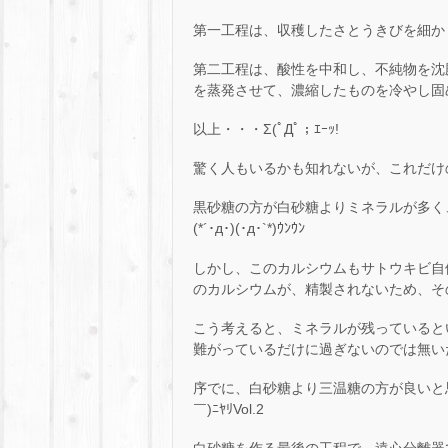
第一工程は、収穫したさとうきびを細か
第二工程は、酸性を中和し、不純物を沈
を蒸発させて、濃縮したものを冷やし固
以上・・・Σ(ﾟДﾟ；ｴｰｯ!
驚く人もいるかも知れないが、これだけ
黒砂糖の方が白砂糖よりミネラルが多く
(*´･д･)(･д･`*)ｳﾝｳﾝ
しかし、このカルシウムもサトウキビ自
のカルシウムが、精製されないため、そのま
こう考えると、ミネラルが残っていると
難がっているだけに過ぎないのでは無いだろ
序でに、白砂糖より三温糖の方が良いと
￣)ﾆﾔﾘVol.2