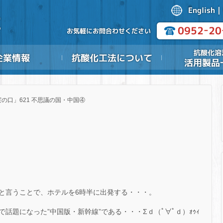
の口」621 不思議の国・中国④
と言うことで、ホテルを6時半に出発する・・・。
話題になった”中国版・新幹線”である・・・Σｄ（ﾟ∀ﾟｄ）ｫｩｨ