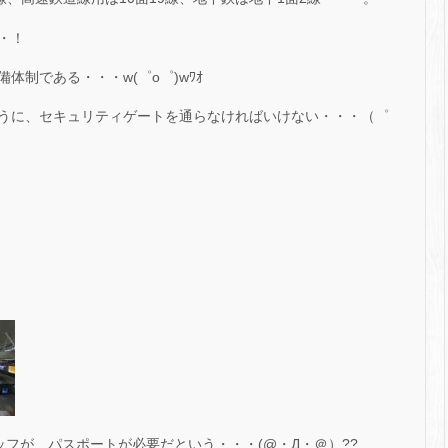
・！
制である・・・w(゜o゜)wﾜｵ
うに、セキュリティゲートを通らなければいけない・・・（゜
フが、パスポートが必要だという・・・(@・Д・＠）??