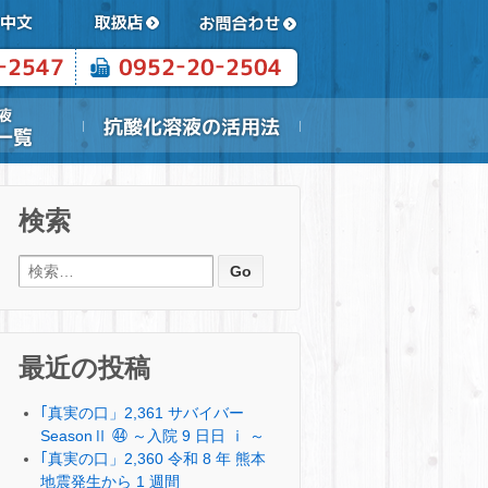
検索
検索:
最近の投稿
｢真実の口」2,361 サバイバー
SeasonⅡ ㊹ ～入院 9 日日 ⅰ ～
｢真実の口」2,360 令和 8 年 熊本
地震発生から 1 週間