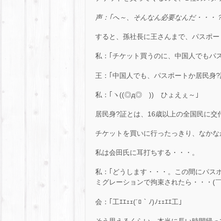
声：｢へ～、そんなん必要なんだ・・・
すると、孫社長に王さんまで、パスポートを
私：｢チケット買うのに、中国人でもパ
王：｢中国人でも、パスポートか居民身?
私：｢ヽ((◎д◎ ))ゝひょえぇ～｣
居民身?証とは、16歳以上の全国民に交付
チケットを買いに行ったっきり、なかなか帰
私は会田氏に耳打ちする・・・。
私：｢どうします・・・。この間にパス
ミグレーションで拘束されたら・・・(￣▽
会：｢工ｴｴｪｪ(´ﾛ｀ﾉ)ﾉｪｪｴｴ工｣
そう思えるくらい、本当に長い時間帰っ