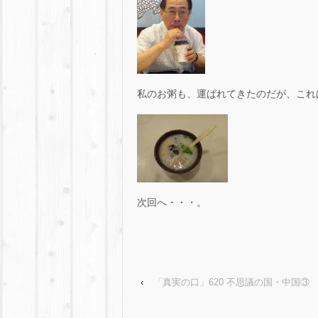
私のお粥も、運ばれてきたのだが、これは
次回へ・・・。
‹
「真実の口」620 不思議の国・中国③