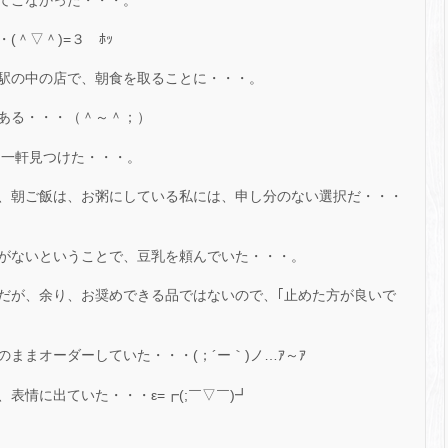
＾▽＾)=３ ﾎｯ
駅の中の店で、朝食を取ることに・・・。
ある・・・（＾～＾；）
、一軒見つけた・・・。
、朝ご飯は、お粥にしている私には、申し分のない選択だ・・・
がないということで、豆乳を頼んでいた・・・。
だが、余り、お奨めできる品ではないので、｢止めた方が良いで
ままオーダーしていた・・・(；´ー｀)ノ…ｱ～ｱ
表情に出ていた・・・ε=┏(;￣▽￣)┛