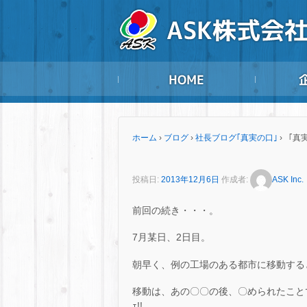
ホーム
›
ブログ
›
社長ブログ｢真実の口｣
›
「真実
投稿日:
2013年12月6日
作成者:
ASK Inc.
前回の続き・・・。
7月某日、2日目。
朝早く、例の工場のある都市に移動する
移動は、あの〇〇の後、〇められたことで
ｪ!!