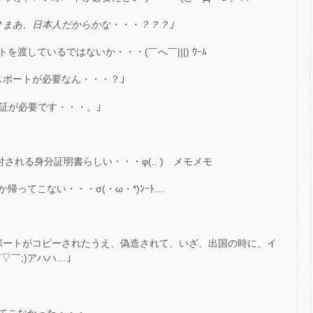
？まあ、日本人だからかな・・・？？？｣
渡しているではないか・・・(￣へ￣|||) ｳｰﾑ
スポートが必要なん・・・？｣
証が必要です・・・。｣
される身分証明書らしい・・・φ(.. ) メモメモ
ってこない・・・σ(・ω・*)ﾝｰﾄ…
ポートがコピーされたうえ、偽造されて、いざ、出国の時に、イ
￣;)アハハ…｣
てこなかった・・・。