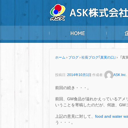
ホーム
›
ブログ
›
社長ブログ｢真実の口｣
›
「真実
投稿日:
2014年10月1日
作成者:
ASK Inc.
前回の続き・・・。
前回、GM食品が溢れかえっているアメ
いうことを寄稿したのだが、何故、GM
上記の意見に対して、
food and water w
う・・・。