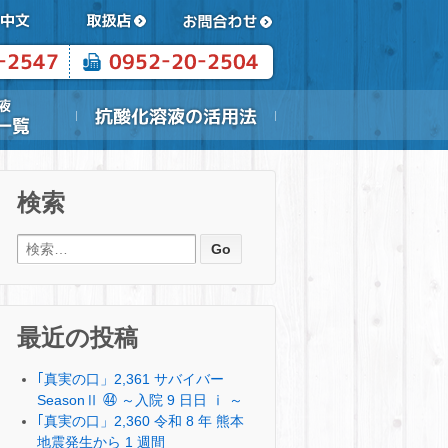
検索
検索:
最近の投稿
｢真実の口」2,361 サバイバー
SeasonⅡ ㊹ ～入院 9 日日 ⅰ ～
｢真実の口」2,360 令和 8 年 熊本
地震発生から 1 週間