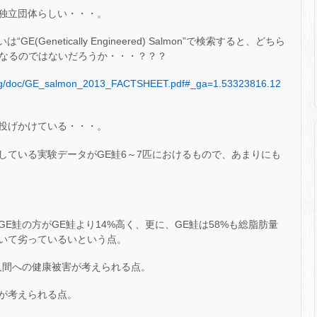
独立団体らしい・・・。
n”あるいは“GE(Genetically Engineered) Salmon”で検索すると、どちら
になるのではないだろうか・・・？？？
.org/doc/GE_salmon_2013_FACTSHEET.pdf#_ga=1.53323816.12
投げかけている・・・。
ies社が提出している実験データがGE鮭6～7匹におけるもので、あまりにも
E鮭の方がGE鮭より14%高く、更に、GE鮭は58%も総脂肪量
いて劣っているいという点。
人間への健康被害が考えられる点。
が考えられる点。