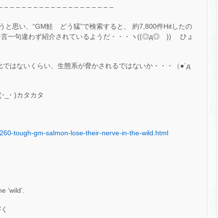
– – – – – – – – – – – – – – – – – – – –
思い、“GM鮭 どう猛”で検索すると、 約7,800件Hitしたの
言一句違わず紹介されているようだ・・・ヽ((◎д◎ ))ゝ ひょ
比ではないくらい、生態系が脅かされるではないか・・・（●´д
_･ )カタカタ
1260-tough-gm-salmon-lose-their-nerve-in-the-wild.html
 ‘wild’.
づく