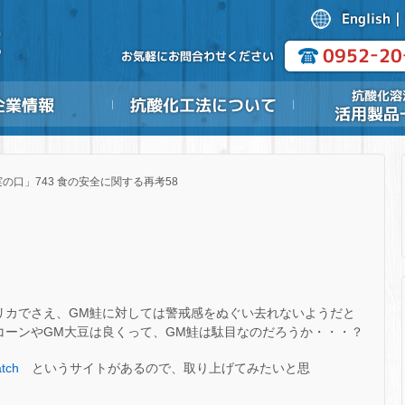
の口」743 食の安全に関する再考58
リカでさえ、GM鮭に対しては警戒感をぬぐい去れないようだと
コーンやGM大豆は良くって、GM鮭は駄目なのだろうか・・・？
atch
というサイトがあるので、取り上げてみたいと思