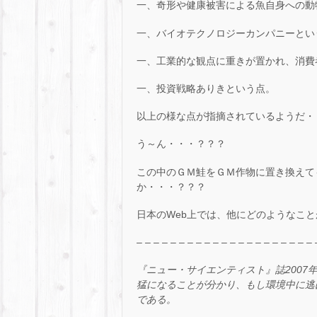
一、奇形や健康被害による魚自身への動
一、バイオテクノロジーカンパニーとい
一、工業的な観点に重きが置かれ、消費
一、投資戦略ありきという点。
以上の様な点が指摘されているようだ・
う～ん・・・？？？
この中のＧＭ鮭をＧＭ作物に置き換えて
か・・・？？？
日本のWeb上では、他にどのようなこ
– – – – – – – – – – – – – – – – – – – – – 
『ニュー・サイエンティスト』誌2007
猛になることが分かり、もし環境中に逃
である。