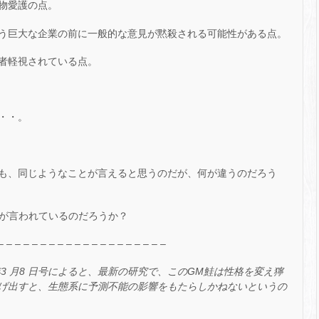
物愛護の点。
う巨大な企業の前に一般的な意見が黙殺される可能性がある点。
者軽視されている点。
・・。
も、同じようなことが言えると思うのだが、何が違うのだろう
とが言われているのだろうか？
– – – – – – – – – – – – – – – – – – – –
年3 月8 日号によると、最新の研究で、このGM鮭は性格を変え獰
げ出すと、生態系に予測不能の影響をもたらしかねないというの