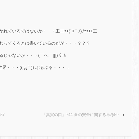
いるではないか・・・工ｴｴｪｪ(´ﾛ｀ﾉ)ﾉｪｪｴｴ工
わってくるとは書いているのだが・・・？？？
ないか・・・(￣へ￣|||) ｳｰﾑ
・・・((´д｀)) ぶるぶる・・・．
57
「真実の口」744 食の安全に関する再考59
›