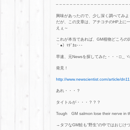
– – – – – – – – – – – – – – – – – – – – – 
興味があったので、少し深く調べてみようと
だが、この文章は、アチコチのHP上に一
えぇ～
これが本当であれば、GM植物どころの
｀●）ﾏﾁﾞｶｮ･･･
早速、元Newsを探してみた・・・□＿ヾ(･
発見！
http://www.newscientist.com/article/dn1
あれ・・・？
タイトルが・・・？？？
Tough GM salmon lose their nerve in the
→タフなGM鮭も“野生”の中ではおじけ