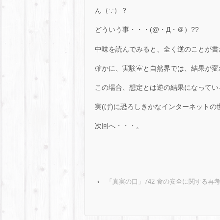
ん（∵）？
どういう事・・・(@・Д・＠）??
中味を読んでみると、全く逆のことが書かれて
確かに、実験室と自然界では、結果が変
この場合、想定とは逆の結果になっているじゃ
実(げ)に恐ろしきかなインターネットの世界
次回へ・・・。
‹
「真実の口」742 食の安全に関する再考