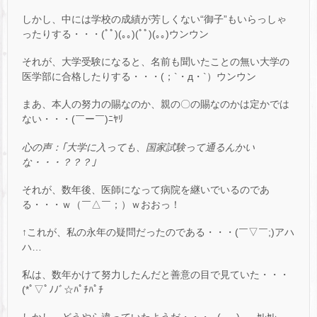
しかし、中には学校の成績が芳しくない“御子”もいらっしゃ
ったりする・・・(ﾟﾟ)(｡｡)(ﾟﾟ)(｡｡)ウンウン
それが、大学受験になると、名前も聞いたことの無い大学の
医学部に合格したりする・・・(；`・д・`）ウンウン
まあ、本人の努力の賜なのか、親の〇の賜なのかは定かでは
ない・・・(￣ー￣)ﾆﾔﾘ
心の声：｢大学に入っても、国家試験って通るんかい
な・・・？？？｣
それが、数年後、医師になって病院を継いでいるのであ
る・・・ｗ（￣△￣；）ｗおおっ！
↑これが、私の永年の疑問だったのである・・・(￣▽￣;)アハ
ハ…
私は、数年かけて努力したんだと善意の目で見ていた・・・
(*ﾟ▽ﾟﾉﾉﾞ☆ﾊﾟﾁﾊﾟﾁ