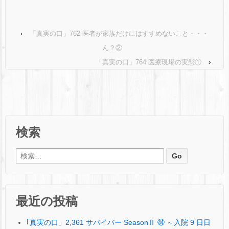
‹
「真実の口」762 医者が家族だけにはすすめないこと・・・
ん？②
「真実の口」764 医療現場の実態①
›
検索
検索:
最近の投稿
｢真実の口」2,361 サバイバー SeasonⅡ ㊹ ～入院 9 日日