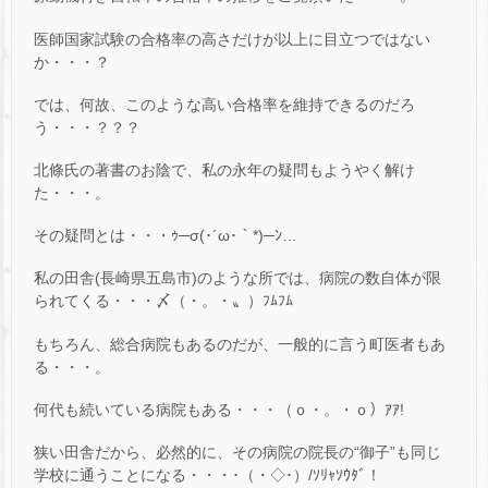
医師国家試験の合格率の高さだけが以上に目立つではない
か・・・？
では、何故、このような高い合格率を維持できるのだろ
う・・・？？？
北條氏の著書のお陰で、私の永年の疑問もようやく解け
た・・・。
その疑問とは・・・ｩ─σ(･´ω･｀*)─ﾝ…
私の田舎(長崎県五島市)のような所では、病院の数自体が限
られてくる・・・〆（・。・〟）ﾌﾑﾌﾑ
もちろん、総合病院もあるのだが、一般的に言う町医者もあ
る・・・。
何代も続いている病院もある・・・（ｏ・。・ｏ）ｱｱ!
狭い田舎だから、必然的に、その病院の院長の“御子”も同じ
学校に通うことになる・・・･（・◇･）/ｿﾘｬｿｳﾀﾞ！