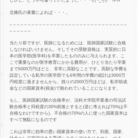
しかし、どうやら違っていたようだ・・・┐( -_-)┌ ﾔﾚﾔﾚ
北條氏の著書によれば・・・。
– – – – – – – – – – – – – – – – – – – – – – – – – – – – – – – –
– – – – – –
当たり前ですが、医師になるためには、医師国家試験に合格
しなければいけません。そしてその受験資格は、実質的に日
本の医学部(医学科)を卒業したもののみに与えられます。こ
こで重要なのが医学教育にかかる費用が、ひとり当たり卒業
まで5000万円ほどと、非常に高額なことです。高額な学費を
設定している私学の医学部でも6年間の学費の総計は3000万
円程度に過ぎませんから、残りの2000万円ほどは、私学助成
金などの国家資本(税金)で賄われていることになります。
もし、医師国家試験の合格率が、法科大学院卒業者の司法試
験合格率と同程度の30%前後とすると(逆に考えれば70%は不
合格なわけですから)、不合格の70%の人に使った国家資本は
すべて無駄になるのです
これは非常に効率の悪い国家資本の使い方で、到底、国家、