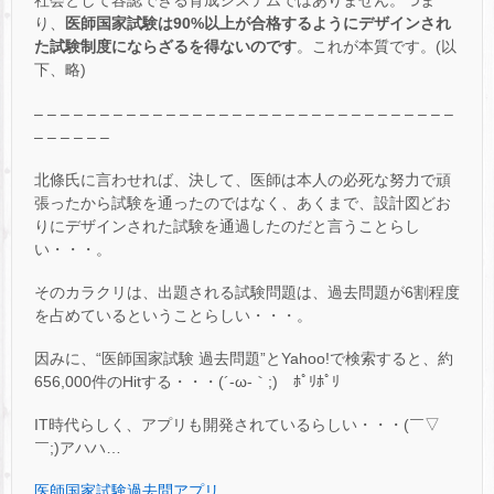
社会として容認できる育成システムではありません。つま
り、
医師国家試験は90%以上が合格するようにデザインされ
た試験制度にならざるを得ないのです
。これが本質です。(以
下、略)
– – – – – – – – – – – – – – – – – – – – – – – – – – – – – – – –
– – – – – –
北條氏に言わせれば、決して、医師は本人の必死な努力で頑
張ったから試験を通ったのではなく、あくまで、設計図どお
りにデザインされた試験を通過したのだと言うことらし
い・・・。
そのカラクリは、出題される試験問題は、過去問題が6割程度
を占めているということらしい・・・。
因みに、“医師国家試験 過去問題”とYahoo!で検索すると、約
656,000件のHitする・・・(´-ω-｀;)ゞﾎﾟﾘﾎﾟﾘ
IT時代らしく、アプリも開発されているらしい・・・(￣▽
￣;)アハハ…
医師国家試験過去問アプリ