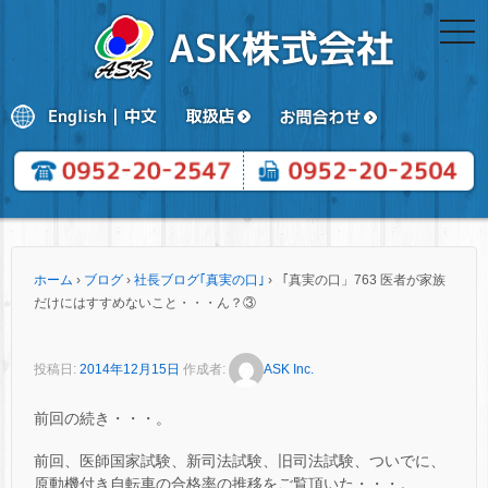
togg
navi
ホーム
›
ブログ
›
社長ブログ｢真実の口｣
›
「真実の口」763 医者が家族
だけにはすすめないこと・・・ん？③
投稿日:
2014年12月15日
作成者:
ASK Inc.
前回の続き・・・。
前回、医師国家試験、新司法試験、旧司法試験、ついでに、
原動機付き自転車の合格率の推移をご覧頂いた・・・。