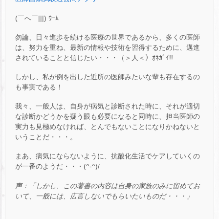
(￣へ￣|||) ｳｰﾑ
勿論、日々進歩を続ける医療の世界であるから、多くの医師
は、努力を重ね、最新の情報や技術を習得するために、邁進
されていることと信じたい・・・（＞人＜）ｵﾈｶﾞｲ!!
しかし、私が例を出した近所の医師みたいな輩も存在するの
も事実である！
我々、一般人は、自身が病気と診断された時に、それが適切
な診断かどうかを疑う眼も必要になると同時に、担当医師の
実力も見極めなければ、とんでもないことになりかねないと
いうことだ・・・。
まあ、病気にならないように、抗酸化生活でケアしていくの
が一番のようだ・・・(^-^)/
声：「しかし、この著書の内容は自身の家族のみに留めてお
いて、一般には、広言しないでもらいたいものだ・・・」