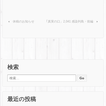
‹
休稿のお知らせ
｢真実の口」2,041 感染列島・前編
›
検索
検索:
最近の投稿