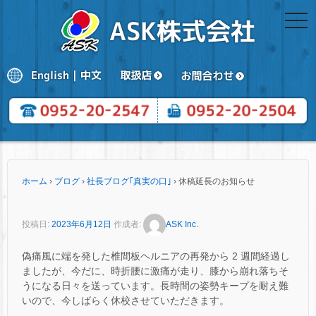
togg
navi
ホーム
›
ブログ
›
社長ブログ｢真実の口｣
›
休稿延長のお知らせ
投稿日:
2023年6月12日
作成者:
ASK Inc.
偽痛風に端を発した椎間板ヘルニアの再発から 2 週間経過し
ましたが、今だに、時折腰に激痛が走り、膝から崩れ落ちそ
うになる日々を送っています。長時間の姿勢キープを耐え難
いので、今しばらく休校させていただきます。