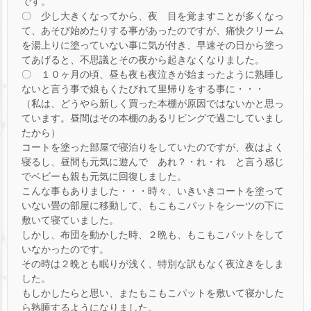
です。
〇 少し大きくなってから、夜 目を覚ますことが多くなっ
て、あそび始めたりする事があったのですが、痛快クリーム
を湯上りに塗っていない事に気が付き、早速その日から塗っ
てあげると、不思議とその夜から起きなくなりました。
〇 １０ヶ月の頃、昼も夜も夜泣きが始まったように熟睡し
ないと言う事で娘もくたびれて里帰りをする事に・・・
（私は、どうやら新しく買った本棚が原因ではないかと思っ
ています。昼間はその本棚のあるリビングで過ごしていまし
たから）
コートを塗った部屋で寝泊りをしていたのですが、夜はよく
寝るし、昼間も元気に遊んで あれ？・れ・れ と言う感じ
でベビーも親も元気に回復しました。
こんな事もありました・・・時々、いきいきコートを塗って
いない畳の部屋に移動して、もこもこパットをシーツの下に
敷いて寝ていました。
しかし、布団を動かした時、２晩も、もこもこパットをして
いなかったのです。
その時は２晩とも眠りが浅く、特別な訳もなく夜泣きをしま
した。
もしかしたらと思い、またもこもこパットを敷いて寝かした
ら熟睡するようになりました。