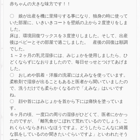
赤ちゃんの大きな味方です！！
〇 娘が出産を機に里帰りする事になり、独身の時に使って
いた部屋に、いきいきコートを壁紙の上から２度塗りをしま
した。
床は、環境回復ワックスを３度塗りしました。そして、出産
後はベビーとその部屋で過ごしました。 産後の回復は順調
でした。
１～２ヶ月の乳児湿疹には、みじょかを使用しましたら、ひ
どくならずになおりましたので、毎日せっせとつけてあげま
した。
〇 おしめや肌着・洋服の洗濯にはえみなを使っています。
柔軟剤で湿疹が出ることもあると医者から聞いていましたの
で、洗うだけでも柔らかくなるので「えみな」はいいです
ね。
〇 顔や首にはみじょかを首から下には痛快を塗っていま
す。
６ヶ月の頃、一度口の周りの湿疹がひどくて、医者にかかっ
たのですが、「離乳食がこぼれて荒れているのでしょう。こ
れくらいならきれいなほうですよ。どうしたらこんなに綺麗
な肌をしているのか聞きたいぐらいですよ」といわれたそう