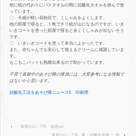
他に枕の代わりにバスタオルの間に抗酸化タオルを挟んで使
っています。
〇 今娘が軽い花粉症で、くしゃみをよくします。
他の部屋で寝ると、１晩でチリ紙が山になるのですが、いき
いきコートを塗った部屋で寝ると全くくしゃみが出ないそう
です。
〇 いきいきコートを塗って本当によかったです。
また、赤ちゃんでも安心して使えるクリームに感謝していま
す。
もこもこパットも熟睡出来るので助かっています。
子育て真最中のあそび隊の隊員には、大変参考になる情報で
はないかと思います。
抗酸化工法をあそび隊ニュース5 印刷用
‹
「真実の口」776 余談xxi
「真実の口」776 新・抗酸化溶液･･･⑥
›