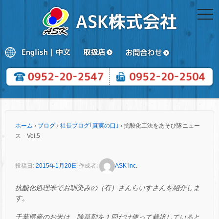
togg
navi
ホーム
›
ブログ
›
社長ブログ｢真実の口｣
›
抗酸化工法をあそび隊ニュー
ス Vol.5
投稿日:
2015年1月20日
作成者:
ASK Inc.
抗酸化処理米でお馴染みの（有）さんらいすさんを紹介しま
す。
千葉県産のお米は、除草剤を１回だけ使って栽培していると