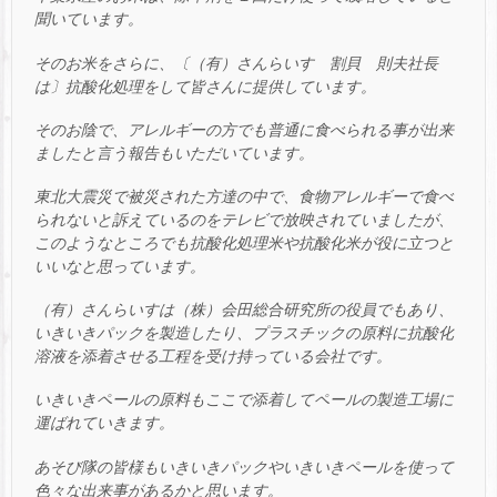
聞いています。
そのお米をさらに、〔（有）さんらいす 割貝 則夫社長
は〕抗酸化処理をして皆さんに提供しています。
そのお陰で、アレルギーの方でも普通に食べられる事が出来
ましたと言う報告もいただいています。
東北大震災で被災された方達の中で、食物アレルギーで食べ
られないと訴えているのをテレビで放映されていましたが、
このようなところでも抗酸化処理米や抗酸化米が役に立つと
いいなと思っています。
（有）さんらいすは（株）会田総合研究所の役員でもあり、
いきいきパックを製造したり、プラスチックの原料に抗酸化
溶液を添着させる工程を受け持っている会社です。
いきいきペールの原料もここで添着してペールの製造工場に
運ばれていきます。
あそび隊の皆様もいきいきパックやいきいきペールを使って
色々な出来事があるかと思います。