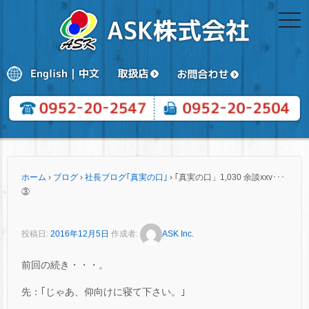
togg
navi
ホーム
›
ブログ
›
社長ブログ｢真実の口｣
›
｢真実の口」1,030 余談xxv･･･
③
投稿日:
2016年12月5日
作成者:
ASK Inc.
前回の続き・・・。
先：｢じゃあ、仰向けに寝て下さい。｣