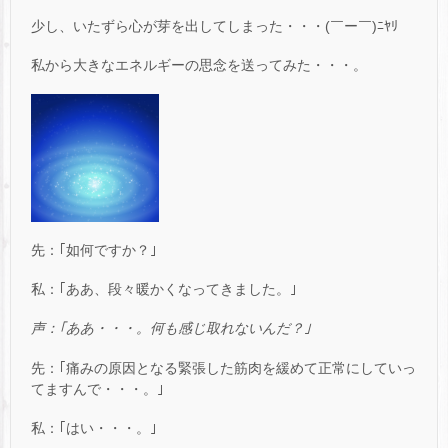
少し、いたずら心が芽を出してしまった・・・(￣ー￣)ﾆﾔﾘ
私から大きなエネルギーの思念を送ってみた・・・。
先：｢如何ですか？｣
私：｢ああ、段々暖かくなってきました。｣
声：｢ああ・・・。何も感じ取れないんだ？｣
先：｢痛みの原因となる緊張した筋肉を緩めて正常にしていっ
てますんで・・・。｣
私：｢はい・・・。｣