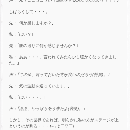
声：｢ん？ここはこういう治療をする所だったのか？？？？｣
しばらくして・・・。
先：｢何か感じますか？｣
私：｢はい？｣
先：｢腰の辺りに何か感じませんか？｣
私：｢ああ・・・。言われてみたら少し暖かくなってきまし
た。｣
声：｢この位、言っておいた方が良いのだろう
(
苦笑
)
。｣
先：｢気の波動を送っています。｣
私：｢はい・・・。｣
声：｢ああ、やっぱりそう来たよ
(
苦笑
)
。｣
しかし、その世界であれば、明らかに私の方がステージが上
というのが判る・・・ε=┏(;￣▽￣)┛