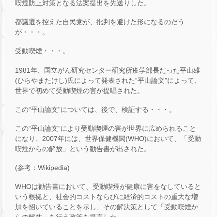
喫煙防止対策となる法案提出を先送りした。
都議選を控えた自民党が、批判を避けた形になるのだう
が・・・。
受動喫煙・・・。
1981年、国立がん研究センター研究所疫学部長だった平山雄
(ひらやまたけし)氏によって発表された“平山論文”によって、
世界で初めて受動喫煙の害が提唱された。
この“平山論文”については、後で、検証する・・・。
この“平山論文”により受動喫煙の害が世界に広められること
になり、2007年には、世界保健機関(WHO)において、「受動
喫煙からの解放」という勧告書が出された。
(参考：Wikipedia)
WHOは勧告書において、受動喫煙が健康に害をなしていると
いう根拠と、社会的コストならびに経済的コストの重大な増
加を招いていることを示し、その解決策として「受動喫煙か