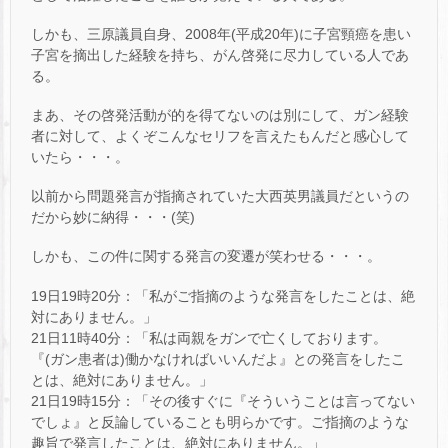
しかも、三原議員自身、2008年(平成20年)に子宮頸癌を患い
子宮を摘出した経験を持ち、がん啓発に尽力している人であ
る。
まあ、その啓発活動が的を得てないのは別にして、ガン経験
者に対して、よくぞこんなセリフを言えたもんだと感心して
いたら・・・。
以前から問題発言が指摘されていた大西英男議員だというの
だから妙に納得・・・(笑)
しかも、この件に関する発言の変遷が笑わせる・・・。
19日19時20分：「私がご指摘のような発言をしたことは、絶
対にありません。」
21日11時40分：「私は両親をガンで亡くしております。
『(ガン患者は)働かなければいいんだよ』との発言をしたこ
とは、絶対にありません。」
21日19時15分：「その後すぐに『そういうことは言ってない
でしょ』と反論していることも明らかです。ご指摘のような
趣旨で発言したことは、絶対にありません。」