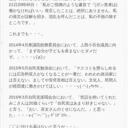
21日20時45分：「私がご指摘のような趣旨で『(ガン患者は)
働かなければいい』発言したことは、絶対にありません。私
の発言が誤解を招き、混乱を呼んだことは、私の不徳の致す
ところです。」
これまでも・・・。
2014年4月衆議院総務委員会において、上西小百合議員に向
かって、「まず自分が子どもを産まないとダメだ
ぞ。」・・・┐(‘д’)┌
2015年5月自民党勉強会において、「マスコミを懲らしめる
には広告料収入がなくなることが一番だ。われわれ政治家に
は言えない。ましてや安倍首相は言えない。文化人、民間人
が経団連に働きかけてほしい」・・・┐( -“-)┌ﾔﾚﾔﾚ…
2016年3月自民党派閥会合において、「世話を焼いてくれた
みこさんは20歳くらいで『自民党はあまり好きじゃない。』
と言う。『おい、巫女さんのくせになんだ。』と思っ
た」・・・ε-(￣ヘ￣)┌ ﾀﾞﾐﾀﾞｺﾘｬ…
〇〇に付ける薬はないと言うが・・・。