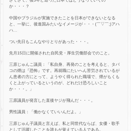
さてさて、後3年と迫った日本ではどうなっていくの
か・・・？
中国やブラジルが実施できたことを日本ができないとなる
と、一挙に、後進国みたいなイメージが・・・(￣▽￣;)アハ
ハ…
つい先日もこんなやりとりがあった・・・。
先月15日に開催された自民党・厚生労働部会でのこと。
三原じゅんこ議員：「私自身、再発のことを考えると、タバ
コの煙は『恐怖』です。再就職にたいへん苦労されているが
ん患者の方にとって、ようやく得られた職場で、煙がもくも
くと上がっているというのが、どれだけ恐ろしいこと
か・・・。」
三原議員が発言した直後ヤジが飛んだ・・・。
男性議員：「働かなくていいんだよ。」
三原じゅん子議員と言えば、私と同世代ならば、女優・歌手
として活躍したことを誰もが覚えている人である。