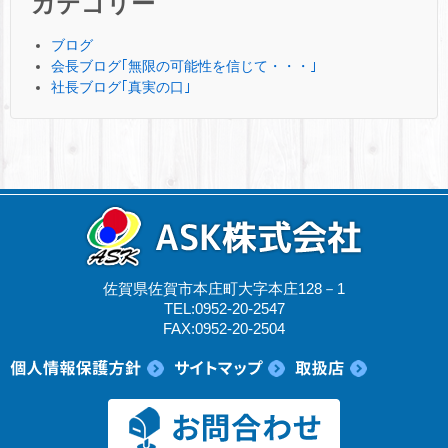
カテゴリー
ブログ
会長ブログ｢無限の可能性を信じて・・・｣
社長ブログ｢真実の口｣
佐賀県佐賀市本庄町大字本庄128－1
TEL:0952-20-2547
FAX:0952-20-2504