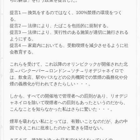
らの解放」を行う政策を提言した。
提言1 — 換気をするのではなく、100%禁煙の環境をつく
る。
提言2 — 法律により、たばこを包括的に規制する。
提言3 — 法律により、実行性のある施策が適切に施行される
ようにする。
提言4 — 家庭内においても、受動喫煙を減少させるように社
会教育する。
これらを受けて、これ以降のオリンピクックが開催された北
京→バンクーバー→ロンドン→ソチ→リオデジャネイロで
は、飲食店、駅やバスなどの公共機関での禁煙の義務化や分
煙の義務化が行われてきたらしい・・・。
しかも、すべての開催地で管理者への罰則があり、リオデジ
ャネイロを除いて喫煙者への罰則もあったというのだから、
こんなことを知らなかった私はさらに驚いた・・・。
煙草を吸わない私にとっては、有難いことなのだが、あの中
国でさえこれに批准したのかと驚きを隠せない。