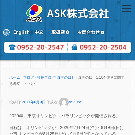
togg
navi
ホーム
›
ブログ
›
社長ブログ｢真実の口｣
›
｢真実の口」1,104 煙草に関す
る考察・・・①
投稿日:
2017年6月9日
作成者:
ASK Inc.
2020年、東京オリンピク・パラリンピックが開催される。
日程は、オリンピックが、2020年7月24日(金)～8月9日(日)、
パラリンピックが8月25日(火)～9月6日(日)となっている。