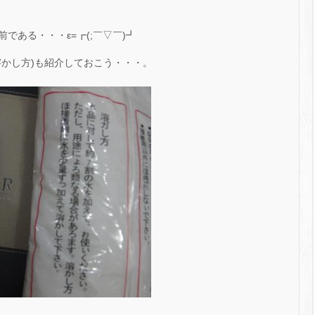
である・・・ε=┏(;￣▽￣)┛
かし方)も紹介しておこう・・・。