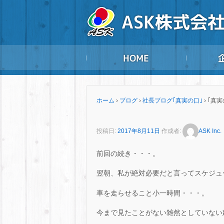
ホーム
›
ブログ
›
社長ブログ｢真実の口｣
›
｢真実
投稿日:
2017年8月11日
作成者:
ASK Inc.
前回の続き・・・。
翌朝、私が絶対必要だと言ってスケジュ
車を走らせること小一時間・・・。
今まで見たことがない雑然としていない