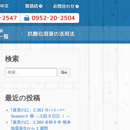
検索
検索:
最近の投稿
｢真実の口」2,361 サバイバー
SeasonⅡ ㊹ ～入院 9 日日 ⅰ ～
｢真実の口」2,360 令和 8 年 熊本
地震発生から 1 週間