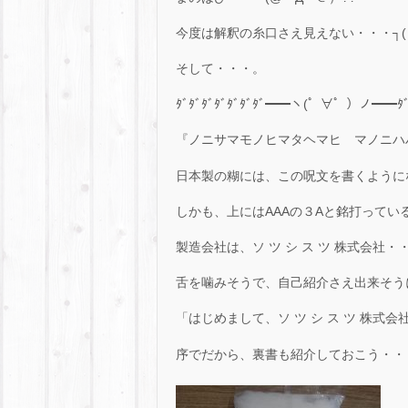
今度は解釈の糸口さえ見えない・・・┐( -_-
そして・・・。
ﾀﾞﾀﾞﾀﾞﾀﾞﾀﾞﾀﾞﾀﾞ━━ヽ(゜∀゜）ノ━━ﾀﾞﾀﾞ
『ノニサマモノヒマタヘマヒ マノニハ
日本製の糊には、この呪文を書くようになって
しかも、上にはAAAの３Aと銘打ってい
製造会社は、ソ ツ シ ス ツ 株式会社・
舌を噛みそうで、自己紹介さえ出来そうにない
「はじめまして、ソ ツ シ ス ツ 株式
序でだから、裏書も紹介しておこう・・