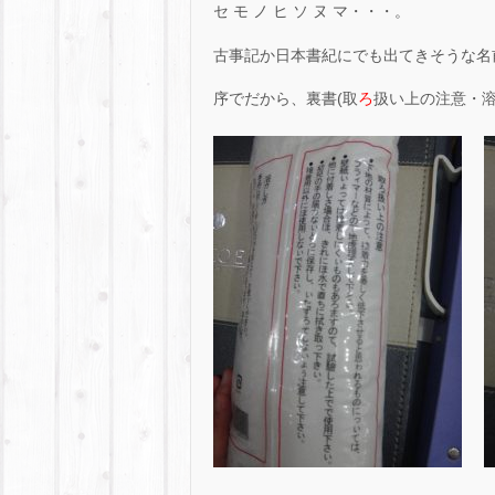
セ モ ノ ヒ ソ ヌ マ・・・。
古事記か日本書紀にでも出てきそうな名前
序でだから、裏書(取
ろ
扱い上の注意・溶