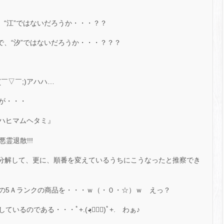
で、“江”ではないだろうか・・・？？
”で、“汐”ではないだろうか・・・？？？
￣▽￣;)アハハ…
が・・・
ハヒマムヘタミ』
悪霊退散!!!
)”を分解して、更に、順番を変えているうちにこうなったと推察でき
の5Ａランクの商品を・・・ｗ（・０・☆）ｗ えっ？
ているのである・・・ﾟ+.(◕ฺ∀◕ฺ)ﾟ+. わぁ♪