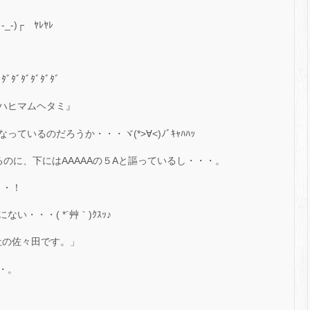
)┌ ﾔﾚﾔﾚ
ﾀﾞﾀﾞﾀﾞﾀﾞﾀﾞ
ハヒマムヘタミ』
いるのだろうか・・・ヾ(*>∀<)ﾉﾞｷｬﾊﾊｯ
るのに、下にはAAAAAの５Aと謳っているし・・・。
・・！
・・・( *´艸｀)ｸｽｯ♪
会社の佐々田です。」
・。