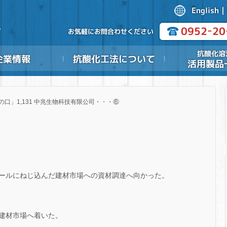
の口」1,131 中兆生物科技有限公司・・・⑥
ールにねじ込んだ建材市場への資材調達へ向かった。
建材市場へ着いた。