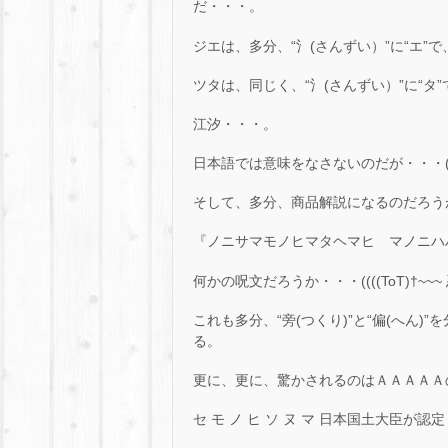
だ・・・。
ジエは、多分、“氵(さんずい）”に“エ”
ツタは、同じく、“氵(さんずい）”に“タ
江汐・・・。
日本語では意味をなさないのだが・・・(
そして、多分、商品解説になるのだろう
『ノニサマモノヒマタヘマヒ マノニハ
何かの呪文だろうか・・・((((ToT)†~~~ 
これも多分、“旁(つくり)”と“偏(へん
る。
更に、更に、驚かされるのはＡＡＡＡＡ
セ モ ノ ヒ ソ ヌ マ 日本国土大臣が認定し