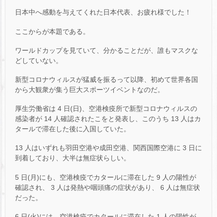
日本中へ感動を与えてくれた日本代表、お疲れ様でした！
ここからが本題である。
ワールドカップを見ていて、分かることだが、誰もマスクな
どしていない。
新型コロナウィルスが猛威を振るって以降、初めて世界各国
から大観衆が集う巨大スポーツイベントなのだ。
厚生労働省は 4 日(日)、空港検疫所で新型コロナウィルスの
感染者が 14 人確認されたこをと発表し、このうち 13 人はカ
タールで滞在した後に入国していた。
13 人はいずれも羽田空港や成田空港、関西国際空港に 3 日に
到着しており、大半は無症状らしい。
5 日(月)にも、空港検疫でカタールに滞在した 9 人の陽性が
確認され、 3 人は発熱や咽頭痛の症状があり、 6 人は無症状
だった。
6 日(火)には、空港検疫でカタールに滞在した 1 人の陽性が