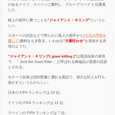
のあるドイツ、スペインに勝利し、グループリーグ 1 位通過
した。
格上の相手に勝つことを
‟ジャイアント・キリング”
というら
しい。
スポーツの試合などで明らかに格上の相手から
(大方の予想を
覆して)
勝利をもぎ取る、いわゆる
‟大番狂わせ”
を意味する表
現のようだ。
‟ジャイアント・キリング( giant killing )”
は英語由来の表現
で、「 Jack the Giant Killer 」と呼ばれる御伽話が直接の語源
とされる。
モチーフ自体は旧約聖書に遡れる寓話で、強大な巨人を打ち
負かすというものらしい。
日本の FIFA ランキングは 24 位。
ドイツの FIFA ランキングは 11 位。
スペインの FIFA ランキングは 7 位。