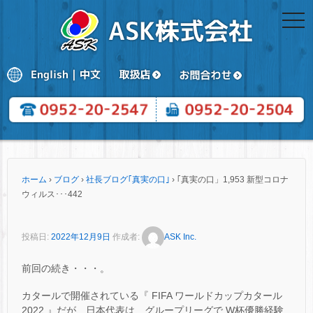
togg
navi
ホーム
›
ブログ
›
社長ブログ｢真実の口｣
›
｢真実の口」1,953 新型コロナ
ウィルス･･･442
投稿日:
2022年12月9日
作成者:
ASK Inc.
前回の続き・・・。
カタールで開催されている『 FIFA ワールドカップカタール
2022 』だが、日本代表は、グループリーグで W杯優勝経験