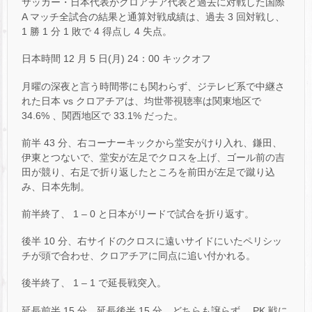
サッカー・日本代表がクロアチア代表と過去に対戦した国際
A マッチ全試合の結果と通算対戦成績は、過去 3 回対戦し、
1 勝 1 分 1 敗で 4 得点し 4 失点。
日本時間 12 月 5 日(月) 24：00 キックオフ
月曜の深夜と言う時間帯にも関わらず、ジテレビ系で中継さ
れた日本 vs クロアチアは、均世帯視聴率は関東地区で
34.6% 、関西地区で 33.1% だった。
前半 43 分、右コーナーキックから堂安がけり入れ、鎌田、
伊東とつないで、堂安が左足でクロスを上げ、ゴール前の吉
田が競り、右足で折り返したところを前田が左足で蹴り込
み、日本先制。
前半終了、 1 – 0 と日本がリードで試合を折り返す。
後半 10 分、右サイドのクロスに遠いサイドにいたペリシッ
チが頭で合わせ、クロアチアに同点に追い付かれる。
後半終了、 1 – 1 で延長戦突入。
延長前半 15 分、延長後半 15 分、どちらも譲らず、 PK 戦に