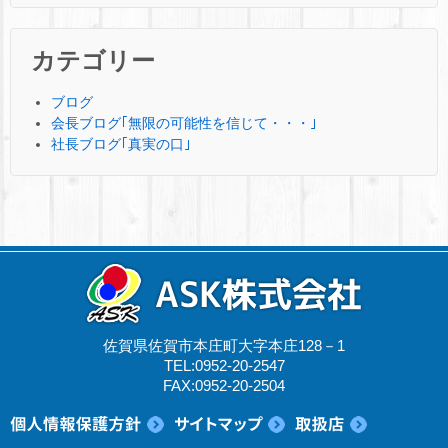
カテゴリー
ブログ
会長ブログ｢無限の可能性を信じて・・・｣
社長ブログ｢真実の口｣
佐賀県佐賀市本庄町大字本庄128－1
TEL:0952-20-2547
FAX:0952-20-2504