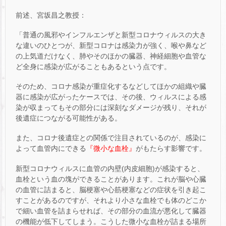
前述、宮坂昌之教授：
「普通の風邪やインフルエンザと新型コロナウィルスの大き
な違いのひとつが、新型コロナは感染力が強く、喉や鼻など
の上気道だけなく、肺やそのほかの臓器、神経細胞や血管な
ど全身に感染が広がることもあるという点です。
そのため、コロナ感染が重症化するなどしてほかの組織や臓
器に感染が広がったケースでは、その後、ウィルスによる感
染が収まってもその部分には深刻なダメージが残り、それが
後遺症につながる可能性がある。
また、コロナ後遺症との関係で注目されているのが、感染に
よって血管内にできる
『微小な血栓』
がもたらす影響です。
新型コロナウィルスに血管の内壁(内皮細胞)が感染すると、
血栓という血の塊ができることがあります。これが脳や心臓
の血管に詰まると、脳梗塞や心筋梗塞などの症状を引き起こ
すことがあるのですが、それより小さな血栓でも体のどこか
で細い血管を詰まらせれば、その部分の血流が悪化して臓器
の機能が低下してしまう。こうした微小な血栓が詰まる場所