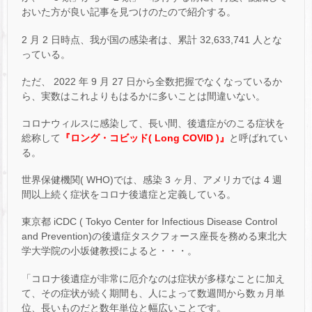
おいた方が良い記事を見つけのたので紹介する。
2 月 2 日時点、我が国の感染者は、累計 32,633,741 人とな
っている。
ただ、 2022 年 9 月 27 日から全数把握でなくなっているか
ら、実数はこれよりもはるかに多いことは間違いない。
コロナウィルスに感染して、長い間、後遺症がのこる症状を
総称して
『ロング・コビッド( Long COVID )』
と呼ばれてい
る。
世界保健機関( WHO)では、感染 3 ヶ月、アメリカでは 4 週
間以上続く症状をコロナ後遺症と定義している。
東京都 iCDC ( Tokyo Center for Infectious Disease Control
and Prevention)の後遺症タスクフォース座長を務める東北大
学大学院の小坂健教授によると・・・。
「コロナ後遺症が非常に厄介なのは症状が多様なことに加え
て、その症状が続く期間も、人によって数週間から数ヵ月単
位、長いものだと数年単位と幅広いことです。