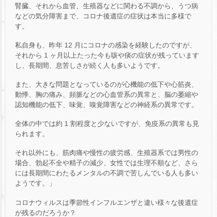
腎臓、それから血管、生殖器などに関わる不調から、うつ病
などの気分障害まで、コロナ後遺症の症状は本当に多様で
す。
私自身も、昨年 12 月にコロナの感染を経験したのですが、
それから 1 ヶ月以上たった今も咳や痰の症状が残っています
し、長期間、息苦しさが続く人も多いようです。
また、大きな問題となっているのが心機能の低下や心筋炎、
動悸、胸の痛み、頻脈などの心血管系の異常と、脳の萎縮や
認知機能の低下、味覚、嗅覚障害などの神経系の異常です。
全体の中では約 1 割程度と少ないですが、免疫系の異常も見
られます。
それ以外にも、筋肉痛や慢性の疲労感、生殖器系では男性の
場合、勃起不全や精子の減少、女性では生理不順など、さら
には長期間にわたるメンタルの不調で苦しんでいる人も多い
ようです。」
コロナウィルスは季節性インフルエンザと違い様々な後遺症
が残るのだろうか？