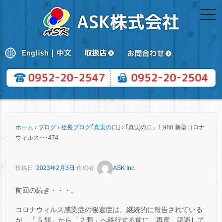
togg
navi
ホーム
›
ブログ
›
社長ブログ｢真実の口｣
›
｢真実の口」1,988 新型コロナ
ウィルス･･･474
投稿日:
2023年2月3日
作成者:
ASK Inc.
前回の続き・・・。
コロナウィルス感染症の後遺症は、継続的に報告されている
が、「 5 類」から「 2 類」へ移行する前に、再度、認識して