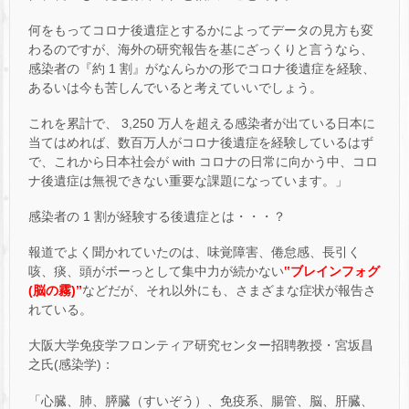
何をもってコロナ後遺症とするかによってデータの見方も変
わるのですが、海外の研究報告を基にざっくりと言うなら、
感染者の『約 1 割』がなんらかの形でコロナ後遺症を経験、
あるいは今も苦しんでいると考えていいでしょう。
これを累計で、 3,250 万人を超える感染者が出ている日本に
当てはめれば、数百万人がコロナ後遺症を経験しているはず
で、これから日本社会が with コロナの日常に向かう中、コロ
ナ後遺症は無視できない重要な課題になっています。」
感染者の 1 割が経験する後遺症とは・・・？
報道でよく聞かれていたのは、味覚障害、倦怠感、長引く
咳、痰、頭がボーっとして集中力が続かない
‟ブレインフォグ
(脳の霧)”
などだが、それ以外にも、さまざまな症状が報告さ
れている。
大阪大学免疫学フロンティア研究センター招聘教授・宮坂昌
之氏(感染学)：
「心臓、肺、膵臓（すいぞう）、免疫系、腸管、脳、肝臓、