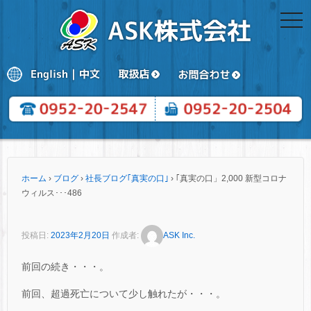
togg
navi
ホーム
›
ブログ
›
社長ブログ｢真実の口｣
›
｢真実の口」2,000 新型コロナ
ウィルス･･･486
投稿日:
2023年2月20日
作成者:
ASK Inc.
前回の続き・・・。
前回、超過死亡について少し触れたが・・・。