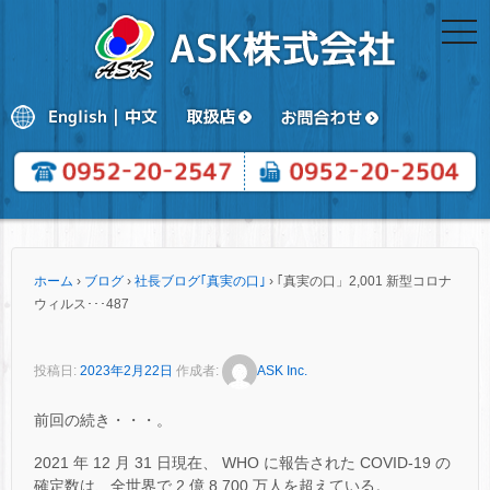
togg
navi
ホーム
›
ブログ
›
社長ブログ｢真実の口｣
›
｢真実の口」2,001 新型コロナ
ウィルス･･･487
投稿日:
2023年2月22日
作成者:
ASK Inc.
前回の続き・・・。
2021 年 12 月 31 日現在、 WHO に報告された COVID-19 の
確定数は、全世界で 2 億 8,700 万人を超えている。