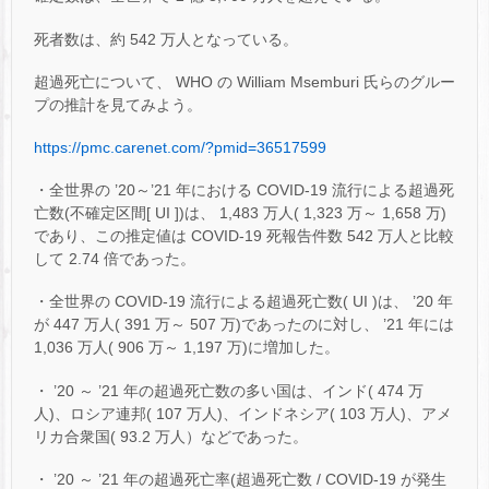
死者数は、約 542 万人となっている。
超過死亡について、 WHO の William Msemburi 氏らのグルー
プの推計を見てみよう。
https://pmc.carenet.com/?pmid=36517599
・全世界の ’20～’21 年における COVID-19 流行による超過死
亡数(不確定区間[ UI ])は、 1,483 万人( 1,323 万～ 1,658 万)
であり、この推定値は COVID-19 死報告件数 542 万人と比較
して 2.74 倍であった。
・全世界の COVID-19 流行による超過死亡数( UI )は、 ’20 年
が 447 万人( 391 万～ 507 万)であったのに対し、 ’21 年には
1,036 万人( 906 万～ 1,197 万)に増加した。
・ ’20 ～ ’21 年の超過死亡数の多い国は、インド( 474 万
人)、ロシア連邦( 107 万人)、インドネシア( 103 万人)、アメ
リカ合衆国( 93.2 万人）などであった。
・ ’20 ～ ’21 年の超過死亡率(超過死亡数 / COVID-19 が発生