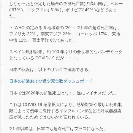
しなかったと仮定した場合の予測死亡数)の高い国は、ペルー
( 97% )、エクアドル( 51% )、ボリビア( 49% )などであっ
た。
・ WHO の定める 6 地域別の ’20 ～ ’21 年の超過死亡率は、
アメリカ 22% 、南東アジア 22% 、ヨーロッパ 17% 、東地
中海 12% 、西太平洋 0%であった。
スペイン風邪以来、約 100 年ぶりの全世界的なパンデミック
となっている COVID-19 だが・・・。
日本の状況は、以下のリンクで確認できる。
日本の超過および過少死亡数ダッシュボード
日本では2020年の超過死亡はなく、逆にマイナスだった。
これは COVID-19 感染拡大により、感染対策や厳しい行動制
限によって例年に流行するインフルエンザなどの呼吸器感染
症が減ったためではないかと言われている。
’21 年以降は、日本でも超過死亡はプラスになった。