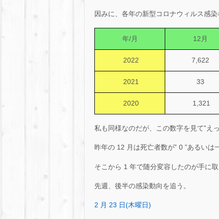
因みに、各年の新型コロナウィルス感染
年/月
12月
2022
7,622
2021
33
2020
1,321
私も同様なのだが、この数字を見て‟え
昨年の 12 月は死亡者数が‟ 0 ”ある
そこから 1 年で随分変容したのが手に
先週、後半の感染動向を追う。
2 月 23 日(木曜日)