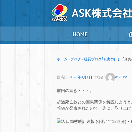
ホーム
›
ブログ
›
社長ブログ｢真実の口｣
›
｢真実
投稿日:
2023年3月1日
作成者:
ASK Inc.
前回の続き・・・。
超過死亡数との因果関係を解説しようと思ったが
報値が発表されたので、先に、取り上げ