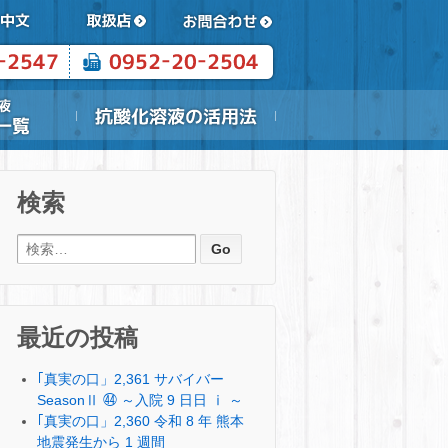
検索
検索:
最近の投稿
｢真実の口」2,361 サバイバー
SeasonⅡ ㊹ ～入院 9 日日 ⅰ ～
｢真実の口」2,360 令和 8 年 熊本
地震発生から 1 週間