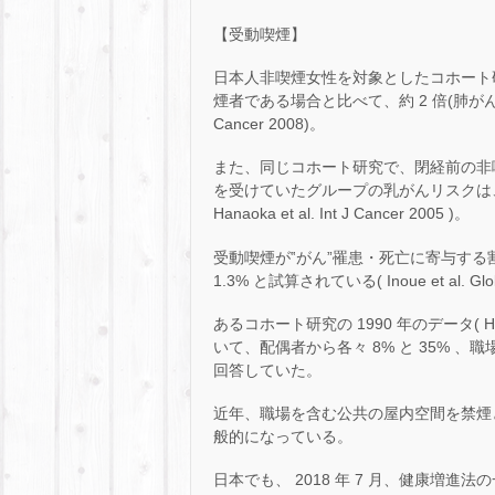
【受動喫煙】
日本人非喫煙女性を対象としたコホート
煙者である場合と比べて、約 2 倍(肺がんのリスクは
Cancer 2008)。
また、同じコホート研究で、閉経前の非
を受けていたグループの乳がんリスクは、
Hanaoka et al. Int J Cancer 2005 )。
受動喫煙が‟がん”罹患・死亡に寄与する割合は
1.3% と試算されている( Inoue et al. Glob
あるコホート研究の 1990 年のデータ( Hanao
いて、配偶者から各々 8% と 35% 、
回答していた。
近年、職場を含む公共の屋内空間を禁煙
般的になっている。
日本でも、 2018 年 7 月、健康増進法