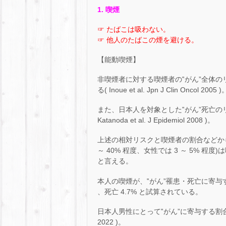
1. 喫煙
☞ たばこは吸わない。
☞ 他人のたばこの煙を避ける。
【能動喫煙】
非喫煙者に対する喫煙者の‟がん”全体のリスク
る( Inoue et al. Jpn J Clin Oncol 2005 )
また、日本人を対象とした‟がん”死亡のリス
Katanoda et al. J Epidemiol 2008 )。
上述の相対リスクと喫煙者の割合などから推計
～ 40% 程度、女性では 3 ～ 5%
と言える。
本人の喫煙が、‟がん”罹患・死亡に寄与する割
、死亡 4.7% と試算されている。
日本人男性にとって‟がん”に寄与する割合が最も高い
2022 )。