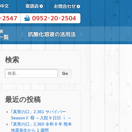
検索
検索:
最近の投稿
｢真実の口」2,361 サバイバー
SeasonⅡ ㊹ ～入院 9 日日 ⅰ ～
｢真実の口」2,360 令和 8 年 熊本
地震発生から 1 週間