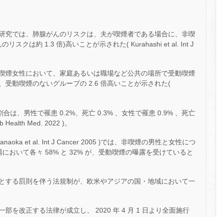
研究では、肺腺がんのリスクは、夫が喫煙者である場合に、非喫
約 1.3 倍)高いことが示された( Kurahashi et al. Int J
喫煙女性において、家庭あるいは職場など公共の場所で受動喫煙
受動喫煙のないグループの 2.6 倍高いことが示された(
、男性で罹患 0.2%、死亡 0.3% 、女性で罹患 0.9% 、死亡
 Health Med. 2022 )。
ka et al. Int J Cancer 2005 )では、非喫煙の男性と女性につ
職場において各々 58% と 32% が、受動喫煙の曝露を受けていると
とする罰則を伴う法規制が、欧米やアジアの国・地域において一
の一部を改正する法律が成立し、 2020 年 4 月 1 日より全面施行