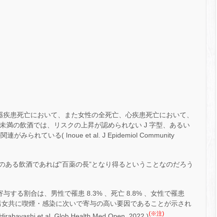
環器疾患死亡において、また女性の全死亡、心疾患死亡において、
3g 未満の飲酒では、リスクの上昇が認められない J 字型、あるい
ている( Inoue et al. J Epidemiol Community
のある飲酒であれば‟百薬の長”となり得るということなのだろう
する割合は、男性で罹患 8.3% 、死亡 8.8% 、女性で罹患
おり、男女共に喫煙・感染に次いで寄与の高い要因であることが示され
(※注)
Hirabayashi et al. Glob Health Med Open. 2022 )
。