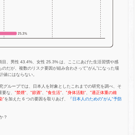
、男性 43.4%、女性 25.3% は、ここにあげた生活習慣や感
ものだが、複数のリスク要因が組み合わさって‟がん”になった場
計値にはならない。
究グループでは、日本人を対象としたこれまでの研究を調べ、そ
重要な、
‟禁煙”
、
‟節酒”
、
‟食生活”
、
‟身体活動”
、
‟適正体重の維
染”
を加えた 6 つの要因を取りあげ、
『日本人のための‟がん”予防
か？