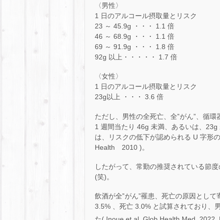
〈男性〉
1 日のアルコール摂取量とリスク
23 ～ 45.9g ・・・ 1.1 倍
46 ～ 68.9g ・・・ 1.1 倍
69 ～ 91.9g ・・・ 1.8 倍
92g 以上・・・・・ 1.7 倍
〈女性〉
1 日のアルコール摂取量とリスク
23g以上 ・・・ 3.6 倍
ただし、男性の全死亡、全‟がん”、循
1 週間当たり 46g 未満、あるいは、2
は、リスクの低下が認められる U 字形の関連がみられ
Health 2010 )。
したがって、常勤の推奨されている節度
(笑)。
飲酒が全‟がん”罹患、死亡の原因として寄与
3.5% 、死亡 3.0% と試算されて
た( Inoue et al. Glob Health Med. 2022, 