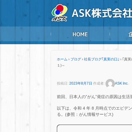
ホーム
›
ブログ
›
社長ブログ｢真実の口｣
›
｢真実
１)～
投稿日:
2023年8月7日
作成者:
ASK Inc.
前回、日本人の‟がん”発症の原因は生
以下は、令和 4 年 8 月時点でのエビ
る。(参照：がん情報サービス)