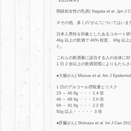
閉経前女性の乳房( Nagata et al. Jpn J Clin O
※その他、多くの‟がん”についてはいま
日本人男性を対象としたあるコホート研究
46g 以上の飲酒で 40% 程度、 69g
た。
これらの飲酒量に該当する人の全体に対す
1 日 2 合以上の飲酒習慣によりもたらされているも
●大腸がん( Mizoue et al. Am J Epidemiol
1 日のアルコール摂取量とリスク
23 ～ 45.9g ・・・ 1.4 倍
46 ～ 68.9g ・・・ 2.0 倍
69 ～ 91.9g ・・・ 2.2 倍
92g 以上・・・・・ 3 倍
●肝臓がん( Shimazu et al. Int J Can 2011