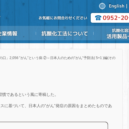
の口」2,056 ‟がん”という病 ②～日本人のための‟がん”予防法( 5+1 )編(その
活習慣であるという風に寄稿した。
デンスに基づいて、日本人の‟がん”発症の原因をまとめたものであ