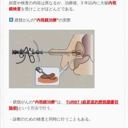
頻度や検査の内容は異なるが、治療後、3 年以内に大腸
内視
鏡検査
を受けことがほとんどである。
膀胱がんの
‟内視鏡治療”
の実際
・膀胱がんの
‟内視鏡治療”
は、
TURBT (経尿道的膀胱腫瘍切
除術)
という方法で行う。
・診断のための検査と同時に行うこともある。