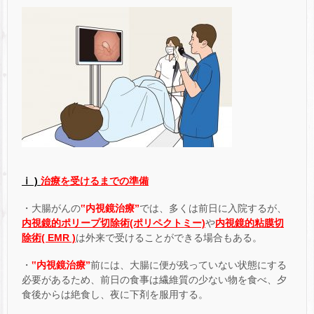
ⅰ )
治療を受けるまでの準備
・大腸がんの
‟内視鏡治療”
では、多くは前日に入院するが、
内視鏡的ポリープ切除術(ポリペクトミー)
や
内視鏡的粘膜切
除術( EMR )
は外来で受けることができる場合もある。
・
‟内視鏡治療”
前には、大腸に便が残っていない状態にする
必要があるため、前日の食事は繊維質の少ない物を食べ、夕
食後からは絶食し、夜に下剤を服用する。