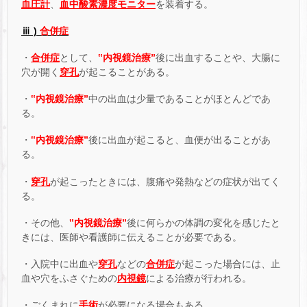
血圧計
、
血中酸素濃度モニター
を装着する。
ⅲ )
合併症
・
合併症
として、
‟内視鏡治療”
後に出血することや、大腸に
穴が開く
穿孔
が起こることがある。
・
‟内視鏡治療”
中の出血は少量であることがほとんどであ
る。
・
‟内視鏡治療”
後に出血が起こると、血便が出ることがあ
る。
・
穿孔
が起こったときには、腹痛や発熱などの症状が出てく
る。
・その他、
‟内視鏡治療”
後に何らかの体調の変化を感じたと
きには、医師や看護師に伝えることが必要である。
・入院中に出血や
穿孔
などの
合併症
が起こった場合には、止
血や穴をふさぐための
内視鏡
による治療が行われる。
・ごくまれに
手術
が必要になる場合もある。