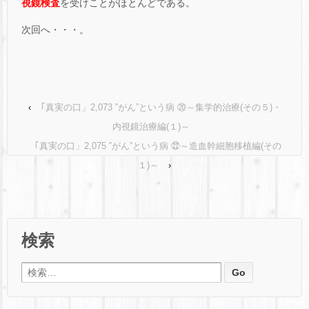
視鏡検査
を受けことがほとんどである。
次回へ・・・。
‹
｢真実の口」2,073 ‟がん”という病 ⑳～集学的治療(その５)・
内視鏡治療編(１)～
｢真実の口」2,075 ‟がん”という病 ㉒～造血幹細胞移植編(その
１)～
›
検索
検索: