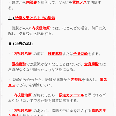
・尿道から
内視鏡
を挿入して、‟がん”を
電気メス
で切除す
る。
ⅰ )
治療を受けるまでの準備
・膀胱がんの
‟内視鏡治療”
では、ほとんどの場合、前日に入
院し、夕食後から絶食する。
ⅱ ) 治療の流れ
・
‟内視鏡治療”
の前に、
腰椎麻酔
または
全身麻酔
をする。
・
腰椎麻酔
では意識がなくなることはないが、
全身麻酔
では
意識がなくなり眠ったような状態になる。
・ 麻酔がかかったら、医師が尿道から
内視鏡
を挿入し、
電気
メス
で‟がん”を切除してい。
・
‟内視鏡治療”
が終わったら、
尿道カテーテル
と呼ばれるゴ
ムやシリコンでできた管を尿道に留置する。
・
‟内視鏡治療”
のあとに、膀胱の中に薬を注入する
膀胱内注