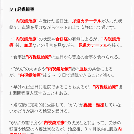
ⅳ ) 経過観察
・
‟内視鏡治療”
を受けた当日は、
尿道カテーテル
が入った状
態で、点滴を受けながらベッドの上で安静にして過ごす。
・
‟内視鏡治療”
の状況や
合併症
の有無によるが、
‟内視鏡治
療”
後、
血尿
などの具合を見ながら、
尿道カテーテル
を抜く。
・食事は
‟内視鏡治療”
の翌日から普通の食事を食べられる。
・‟がん”の大きさや
‟内視鏡治療”
後の
血尿
の具合による
が、
‟内視鏡治療”
後 2 ～ 3 日で退院できることが多い。
・早ければ翌日に退院できることもあるが、
‟内視鏡治療”
後
1 週間程度入院することもある。
・退院後に定期的に受診して、‟がん”が
再発
・
転移
していな
いかどうか調べる検査を受ける。
‟がん”の進行度や
‟内視鏡治療”
の状況などによって、受診の
頻度や検査の内容は異なるが、治療後、3 ヶ月以内に膀胱
内