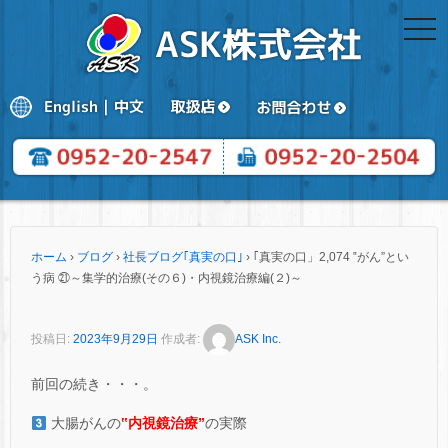
togg
navi
ホーム
›
ブログ
›
社長ブログ｢真実の口｣
›
｢真実の口」2,074 ‟がん”とい
う病 ㉑～集学的治療(その６)・内視鏡治療編(２)～
投稿日:
2023年9月29日
作成者:
ASK Inc.
前回の続き・・・。
大腸がんの
‟内視鏡治療”
の実際