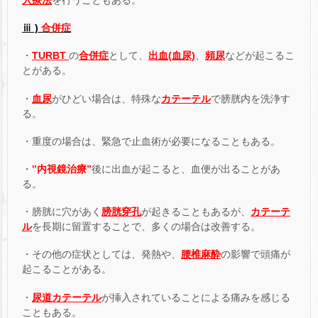
入療法
を行うこともある。
ⅲ )
合併症
・
TURBT
の
合併症
として、
出血(血尿)
、
頻尿
などが起こるこ
とがある。
・
血尿
がひどい場合は、特殊な
カテーテル
で膀胱内を洗浄す
る。
・重度の場合は、緊急で止血術が必要になることもある。
・
‟内視鏡治療”
後に出血が起こると、血便が出ることがあ
る。
・膀胱に穴があく
膀胱穿孔
が起きることもあるが、
カテーテ
ル
を長期に留置することで、多くの場合は改善する。
・その他の症状としては、発熱や、
腰椎麻酔
の影響で頭痛が
起こることがある。
・
尿道カテーテル
が挿入されていることによる痛みを感じる
こともある。