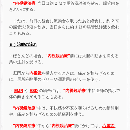
・
‟内視鏡治療”
当日は約 2 ㍑の腸管洗浄液を飲み、腸管内を
きれいにする。
・または、前日の昼食に流動食を取ったあと絶食し、約 2 ㍑
の腸管洗浄液を飲み、当日さらに約 1 ㍑の腸管洗浄液を飲む
こともある。
ⅱ ) 治療の流れ
・ほとんどの場合、
‟内視鏡治療”
前には大腸の動きを抑える
薬の注射を受ける。
・肛門から
内視鏡
を挿入するときは、痛みを和らげるため
に、局所麻酔用のゼリーや潤滑用のゼリーを使う。
・
EMR
や
ESD
の場合には、
‟内視鏡治療”
中に医師の指示で
体の向きを変えることもある。
・
‟内視鏡治療”
中は、不快感や不安を和らげるための鎮静剤
や、痛みを和らげるための鎮痛剤を使う。
・
‟内視鏡治療”
中から
‟内視鏡治療”
後にかけては、
心電図
、