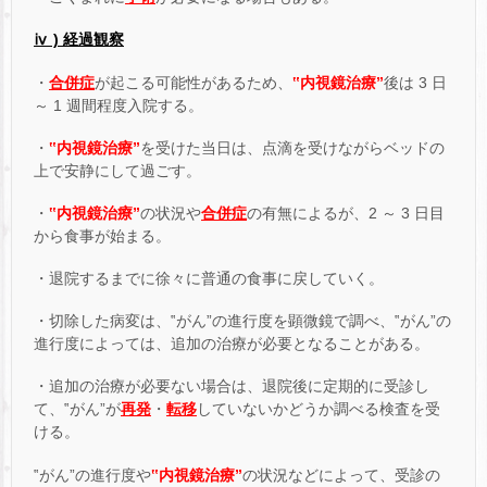
ⅳ ) 経過観察
・
合併症
が起こる可能性があるため、
‟内視鏡治療”
後は 3 日
～ 1 週間程度入院する。
・
‟内視鏡治療”
を受けた当日は、点滴を受けながらベッドの
上で安静にして過ごす。
・
‟内視鏡治療”
の状況や
合併症
の有無によるが、2 ～ 3 日目
から食事が始まる。
・退院するまでに徐々に普通の食事に戻していく。
・切除した病変は、‟がん”の進行度を顕微鏡で調べ、‟がん”の
進行度によっては、追加の治療が必要となることがある。
・追加の治療が必要ない場合は、退院後に定期的に受診し
て、‟がん”が
再発
・
転移
していないかどうか調べる検査を受
ける。
‟がん”の進行度や
‟内視鏡治療”
の状況などによって、受診の