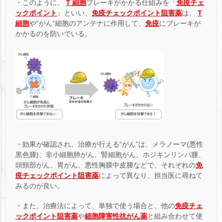
・このように、
T 細胞
ブレーキがかかる仕組みを「
免疫チェ
ックポイント
」といい、
免疫チェックポイント阻害薬
は、
T
細胞
や‟がん”細胞のアンテナに作用して、
免疫
にブレーキが
かかるのを防いでいる。
・効果が確認され、治療が行える‟がん”は、メラノーマ(悪性
黒色腫)、非小細胞肺がん、腎細胞がん、ホジキンリンパ腫、
頭頸部がん、胃がん、悪性胸膜中皮腫などで、それぞれの
免
疫チェックポイント阻害薬
によって異なり、担当医に尋ねて
みるのが良い。
・また、治療法によって、単独で使う場合と、他の
免疫チェ
ックポイント阻害薬
や
細胞障害性抗がん薬
と組み合わせて使