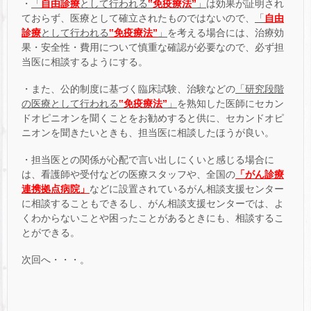
・
「
自由診療
として行われる
‟免疫療法”
」
は効果が証明され
ておらず、医療として確立されたものではないので、
「
自由
診療
として行われる
‟免疫療法”
」
を考える場合には、治療効
果・安全性・費用について慎重な確認が必要なので、必ず担
当医に相談するようにする。
・また、公的制度に基づく臨床試験、治験などの
「研究段階
の医療として行われる
‟免疫療法”
」
を熟知した医師にセカン
ドオピニオンを聞くことをお勧めすると供に、セカンドオピ
ニオンを聞きたいときも、担当医に相談したほうが良い。
・担当医との関係が心配で言い出しにくいと感じる場合に
は、看護師や受付などの医療スタッフや、全国の
「がん診療
連携拠点病院」
などに設置されているがん相談支援センター
に相談することもできるし、がん相談支援センターでは、よ
くわからないことや困ったことがあるときにも、相談するこ
とができる。
次回へ・・・。