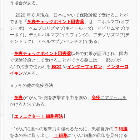
う場合がある。
・ 2020 年 8 月現在、日本において保険診療で受けることが
できる「
免疫チェックポイント阻害薬
」は、ニボルマブ(オプ
ジーボ)、ペムブロリズマブ(キイトルーダ)、イピリムマブ(ヤ
ーボイ)、デュルバルマブ(イミフィンジ)、アテゾリズマブ(テ
セントリク)、アベルマブ(バベンチオ)である。
・
免疫チェックポイント阻害薬
以外で効果が証明され、国内
で保険診療として受けることができる薬には、一部の‟が
ん”の治療で使われる
BCG
や
インターフェロン
、
インターロ
イキン
がある。
ⅱ ) その他の免疫療法
・
免疫
が‟がん”細胞を攻撃する力を強め、
免疫
にアクセルを
かける方法
である。
【
エフェクター T 細胞療法
】
・‟がん”細胞への攻撃力を強めるために、患者自身の
T 細胞
を体の外に取り出し、
T 細胞
に‟がん”細胞の目印を見分ける