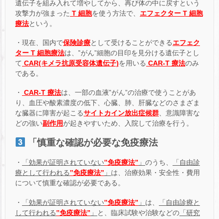
遺伝子を組み入れて増やしてから、再び体の中に戻すという
攻撃力が強まった
T 細胞
を使う方法で、
エフェクター T 細胞
療法
という。
・現在、国内で
保険診療
として受けることができる
エフェク
ター T 細胞療法
は、‟がん”細胞の目印を見分ける遺伝子とし
て
CAR(キメラ抗原受容体遺伝子)
を用いる
CAR-T 療法
のみ
である。
・
CAR-T 療法
は、一部の血液‟がん”の治療で使うことがあ
り、血圧や酸素濃度の低下、心臓、肺、肝臓などのさまざま
な臓器に障害が起こる
サイトカイン放出症候群
、意識障害な
どの強い
副作用
が起きやすいため、入院して治療を行う。
「慎重な確認が必要な免疫療法
・
「効果が証明されていない
‟免疫療法”
」
のうち、
「自由診
療として行われる
‟免疫療法”
」
は、治療効果・安全性・費用
について慎重な確認が必要である。
・
「効果が証明されていない
‟免疫療法”
」
は、
「自由診療と
して行われる
‟免疫療法”
」
と、臨床試験や治験などの
「研究