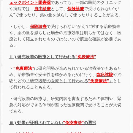
ェックポイント阻害薬
であっても、一部の民間のクリニック
や病院では、
自由診療
として、
保険診療
で受けられない‟が
ん”で使ったり、薬の量を減らして使ったりすることがある。
・しかし、
保険診療
で受けられない‟がん”に対する治療効果
や、薬の量を減らした場合の治療効果は明らかではなく、医
療として確立されたものではないので慎重な確認が必要であ
る。
ⅱ ) 研究段階の医療として行われる
‟免疫療法”
・
‟免疫療法”
は研究開発が進められている治療法でもあるた
め、治療効果や安全性を確かめるために行う、
臨床試験
や治
験などの
「研究段階の医療として行われる
‟免疫療法”
」
とし
て行われることもある。
・研究段階の医療は、研究内容を審査するための体制や、緊
急の対応ができる体制が整った医療機関で受けることが大切
である。
ⅲ ) 効果が証明されていない
‟免疫療法”
の選択