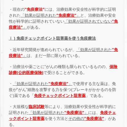
・現在の
‟免疫療法”
には、治療効果や安全性が科学的に証明
された
「効果が証明された
‟免疫療法”
」
と、治療効果や安全
性が科学的に証明されていない
「効果が証明されていない
‟免
疫療法”
」
がある。
ⅰ ) 免疫チェックポイント阻害薬を使う免疫療法
・近年研究開発が進められているが、
「効果が証明された
‟免
疫療法”
」
は、まだ一部に限られている。
・治療法や薬ごとに‟がんの種類も限られているものの、
保険
診療(公的医療保険)
で受けることができる。
・
「効果が証明された
‟免疫療法”
」
で使用する主な薬は、免
疫が‟がん”細胞を攻撃する力を保つ(ブレーキがかかるのを防
ぐ)薬である「
免疫チェックポイント阻害薬
」である。
・大規模な
臨床試験
等により、治療効果や安全性が科学的に
証明された
「効果が証明された
‟免疫療法”
」
には、
免疫チェ
ックポイント阻害薬
を使う方法と
その他の
‟免疫療法”
」があ
る。