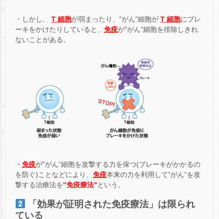
・しかし、
T 細胞
が弱まったり、‟がん”細胞が
T 細胞
にブレ
ーキをかけたりしていると、
免疫
が‟がん”細胞を排除しきれ
ないことがある。
・
免疫
が‟がん”細胞を攻撃する力を保つ(ブレーキがかかるの
を防ぐ)ことなどにより、
免疫
本来の力を利用して‟がん”を攻
撃する治療法を
‟免疫療法”
という。
「効果が証明された免疫療法」は限られ
ている