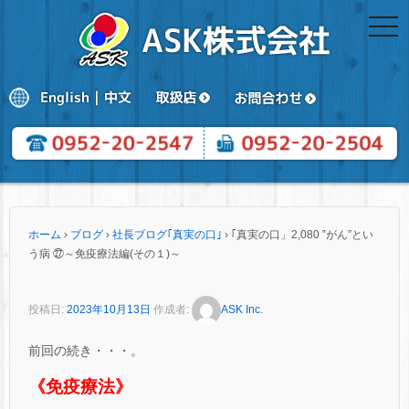
togg
navi
ホーム
›
ブログ
›
社長ブログ｢真実の口｣
›
｢真実の口」2,080 ‟がん”とい
う病 ㉗～免疫療法編(その１)～
投稿日:
2023年10月13日
作成者:
ASK Inc.
前回の続き・・・。
《免疫療法》