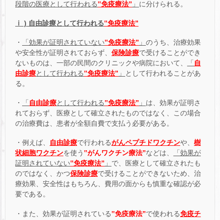
段階の医療として行われる
‟免疫療法”
」
に分けられる。
ⅰ ) 自由診療として行われる
‟免疫療法”
・
「効果が証明されていない
‟免疫療法”
」
のうち、治療効果
や安全性が証明されておらず、
保険診療
で受けることができ
ないものは、一部の民間のクリニックや病院において、
「
自
由診療
として行われる
‟免疫療法”
」
として行われることがあ
る。
・
「
自由診療
として行われる
‟免疫療法”
」
は、効果が証明さ
れておらず、医療として確立されたものではなく、この場合
の治療費は、患者が全額自費で支払う必要がある。
・例えば、
自由診療
で行われる
がんペプチドワクチン
や、
樹
状細胞ワクチン
を使う
‟がんワクチン療法”
などは、
「効果が
証明されていない
‟免疫療法”
」
で、医療として確立されたも
のではなく、かつ
保険診療
で受けることができないため、治
療効果、安全性はもちろん、費用の面からも慎重な確認が必
要である。
・また、効果が証明されている
‟免疫療法”
で使われる
免疫チ