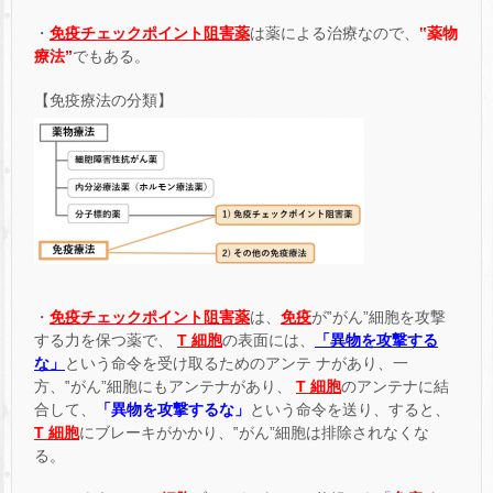
・
免疫チェックポイント阻害薬
は薬による治療なので、
‟薬物
療法”
でもある。
【免疫療法の分類】
・
免疫チェックポイント阻害薬
は、
免疫
が‟がん”細胞を攻撃
する力を保つ薬で、
T 細胞
の表面には、
「異物を攻撃する
な」
という命令を受け取るためのアンテ ナがあり、一
方、‟がん”細胞にもアンテナがあり、
T 細胞
のアンテナに結
合して、
「異物を攻撃するな」
という命令を送り、すると、
T 細胞
にブレーキがかかり、‟がん”細胞は排除されなくな
る。