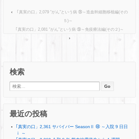
‹
｢真実の口」2,079 ‟がん”という病 ㉖～造血幹細胞移植編(その
５)～
｢真実の口」2,081 ‟がん”という病 ㉘～免疫療法編(その２)～
›
検索
検索:
最近の投稿
｢真実の口」2,361 サバイバー SeasonⅡ ㊹ ～入院 9 日日
ⅰ ～