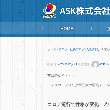
ホーム
›
ブログ
›
社長ブログ｢真実の口｣
›
｢真実
投稿日:
2022年12月21日
作成者:
ASK Inc
前回の続き・・・。
アメリカ・フロリダ州立大の研究チーム
– – – – – – – – – – – – – – – – – – – – – 
コロナ流行で性格が変化 若