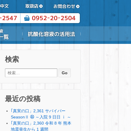
検索
検索:
最近の投稿
｢真実の口」2,361 サバイバー
SeasonⅡ ㊹ ～入院 9 日日 ⅰ ～
｢真実の口」2,360 令和 8 年 熊本
地震発生から 1 週間