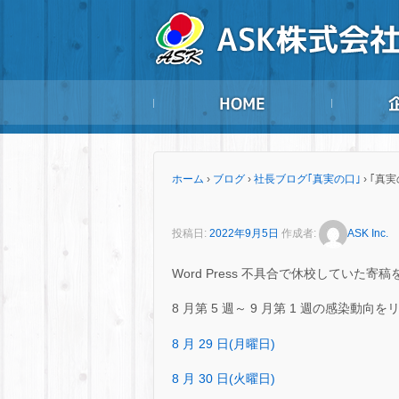
ホーム
›
ブログ
›
社長ブログ｢真実の口｣
›
｢真実
投稿日:
2022年9月5日
作成者:
ASK Inc.
Word Press 不具合で休校していた寄
8 月第 5 週～ 9 月第 1 週の感染動
8 月 29 日(月曜日)
8 月 30 日(火曜日)