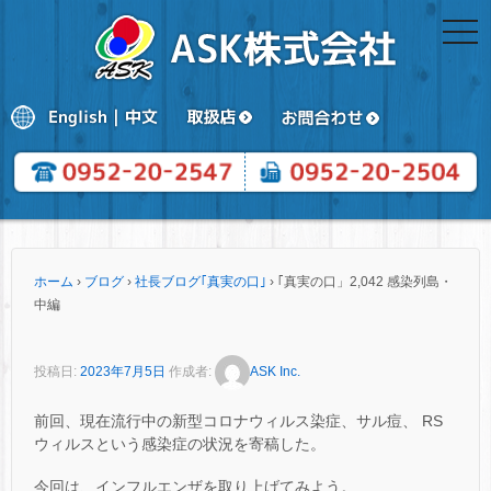
togg
navi
ホーム
›
ブログ
›
社長ブログ｢真実の口｣
›
｢真実の口」2,042 感染列島・
中編
投稿日:
2023年7月5日
作成者:
ASK Inc.
前回、現在流行中の新型コロナウィルス染症、サル痘、 RS
ウィルスという感染症の状況を寄稿した。
今回は、インフルエンザを取り上げてみよう。