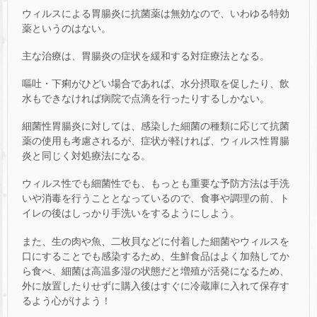
ウィルスによる胃腸炎に抗菌薬は無効なので、いわゆる特効
薬というのはない。
主な治療は、胃腸炎の症状を緩和する対症療法となる。
嘔吐・下痢がひどい場合であれば、水分摂取を促したり、飲
水もできなければ病院で点滴を行ったりするしかない。
細菌性胃腸炎に対しては、感染した細菌の種類に応じて抗菌
薬の使用も考慮されるが、症状が軽ければ、ウィルス性胃腸
炎と同じく対処療法になる。
ウィルス性でも細菌性でも、もっとも重要な予防方法は手洗
いや消毒を行うこととなっているので、食事や調理の前、ト
イレの後はしっかり手洗いをするようにしよう。
また、生の肉や魚、二枚貝などに付着した細菌やウィルスを
口にすることでも感染するため、生鮮食品はよく加熱してか
ら食べ、細菌は高温多湿の状態だと増殖が活発になるため、
外に放置したりせずに購入後はすぐに冷蔵庫に入れて保存す
るよう心がけよう！