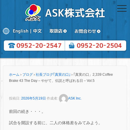
togg
navi
ホーム
›
ブログ
›
社長ブログ｢真実の口｣
›
｢真実の口」2,339 Coffee
Brake 43 The Day – やがて、伝説と呼ばれる日 – Vol.5
投稿日:
2026年5月19日
作成者:
ASK Inc.
前回の続き・・・。
試合を開設する前に、二人の体格差をみてみよう。