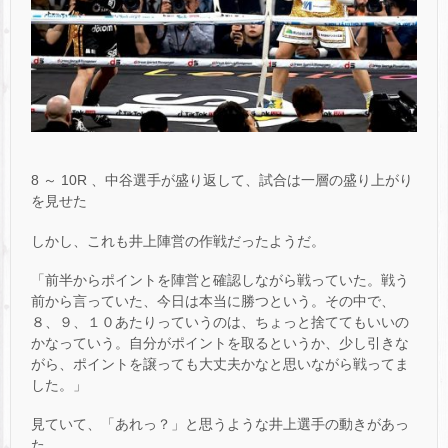
8 ～ 10R 、中谷選手が盛り返して、試合は一層の盛り上がり
を見せた
しかし、これも井上陣営の作戦だったようだ。
「前半からポイントを陣営と確認しながら戦っていた。戦う
前から言っていた、今日は本当に勝つという。その中で、
８、９、１０あたりっていうのは、ちょっと捨ててもいいの
かなっていう。自分がポイントを取るというか、少し引きな
がら、ポイントを譲っても大丈夫かなと思いながら戦ってま
した。」
見ていて、「あれっ？」と思うような井上選手の動きがあっ
た。