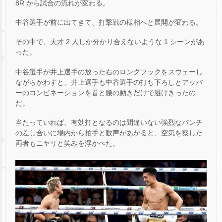
8R から試合の流れが変わる。
中谷選手が前に出てきて、打撃戦の様相へと展開が変わる。
その中で、天才 2 人しか分かり合えないような 1 シーンがあ
った。
中谷選手が井上選手の放った右のロングフックをスウェーし
ながらかわすと、井上選手も中谷選手の打ち下ろしとアッパ
ーのコンビネーションを首と腰の動きだけで避けきったの
だ。
当たっていれば、有効打となるのは間違いない強烈なパンチ
の差し合いに場内から拍手と歓声があがると、空気を察した
両者もニヤリと笑みを浮かべた。