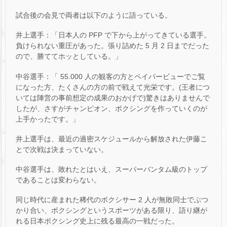
試合後の会見で両者は以下のように語っている。
井上選手：「日本人の PFP で下から上がってきている選手。
負けられない重圧があった。張り詰めた 5 月 2 日までだった
ので、勝ててホッとしている。」
中谷選手：「 55.000 人の観客の方とペイパービューでご覧
になった方、たくさんの方の前で戦えて光栄です。(王者につ
いては陣営の事前想定の成果のおかげで)驚きはありませんで
したが、さすがチャンピオン、ボクシングを作っていくのが
上手かったです。」
井上選手は、最近の過密スケジュールから解放された伊藤こ
とで次戦は決まっていない。
中谷選手は、敗れたとはいえ、スーパーバンタム級のトップ
であることは変わらない。
同じ時代に産まれた稀代のボクシサー 2 人が無敗同士でぶつ
かり合い、ボクシングというスポーツがある限り、語り継が
れる日本ボクシング史上に残る最高の一戦だった。