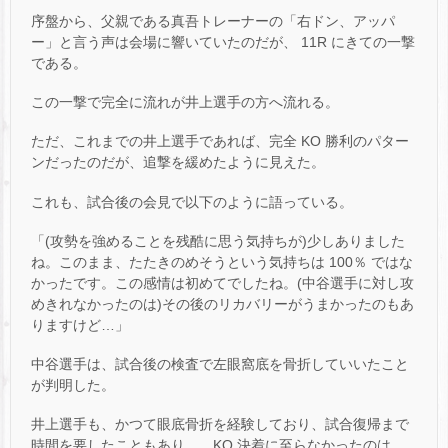
序盤から、父親である真吾トレーナーの「右ドン、アッパ
ー」と言う声は会場に響いていたのだが、 11R にきての一撃
である。
この一撃で完全に流れが井上選手の方へ流れる。
ただ、これまでの井上選手であれば、完全 KO 勝利のパター
ンだったのだが、追撃を緩めたように見えた。
これも、試合後の会見で以下のように語っている。
「(攻勢を強めることを残酷に思う気持ちが)少しありました
ね。このまま、たたきのめそうという気持ちは 100％ ではな
かったです。この感情は初めてでしたね。(中谷選手に対し攻
めきれなかったのは)その後のリカバリーがうまかったのもあ
りますけど…」
中谷選手は、試合後の検査で左眼窩底を骨折していいたこと
が判明した。
井上選手も、かつて眼底骨折を経験しており、試合復帰まで
時間を要したこともあり、 KO 決着に至らなかったのは、