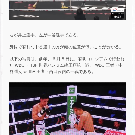
右が井上選手、左が中谷選手である。
身長で有利な中谷選手の方が頭の位置が低いことが分かる。
以下の写真は、前年、 6 月 8 日に、有明コロシアムで行われ
た WBC ・ IBF 世界バンタム級王座統一戦、 WBC 王者・中
谷潤人 vs IBF 王者・西田凌佑の一戦である。