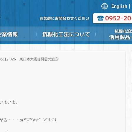
の口」826 東日本大震災慰霊の旅⑥
いよいよ、
o(*’▽’*)/☆゜’ﾊﾟﾁﾊﾟﾁ
。｣