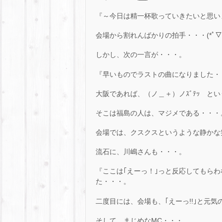
『～今日は精一杯歌っていきたいと思い
会場から割れんばかりの拍手・・・(*ﾟ▽ﾟﾉﾉ
しかし、次の一言が・・・。
『早いものでラストの曲になりました・
大阪であれば、（ノ＿＋）ノｽﾞﾃｯ と
そこは福島の人は、マジメである・・・
会場では、クスクスというような静かな笑
流石に、川嶋さんも・・・。
『ここは｢えーっ！｣っと反応してもら
た・・・。
二度目には、会場も、｢えーっ!!｣と元気の良
そして、まじめなMC・・・。