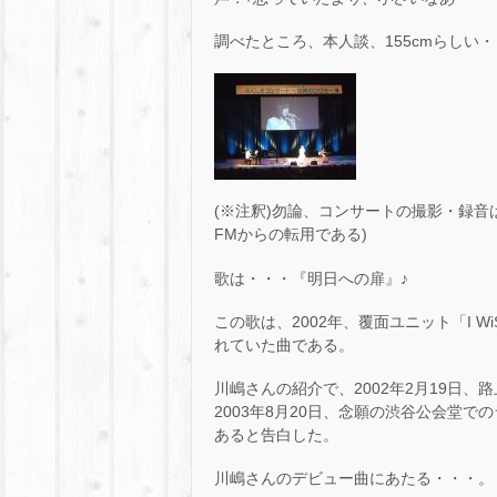
調べたところ、本人談、155cmらしい
(※注釈)勿論、コンサートの撮影・録
FMからの転用である)
歌は・・・『明日への扉』♪
この歌は、2002年、覆面ユニット「I 
れていた曲である。
川嶋さんの紹介で、2002年2月19日
2003年8月20日、念願の渋谷公会堂での
あると告白した。
川嶋さんのデビュー曲にあたる・・・。