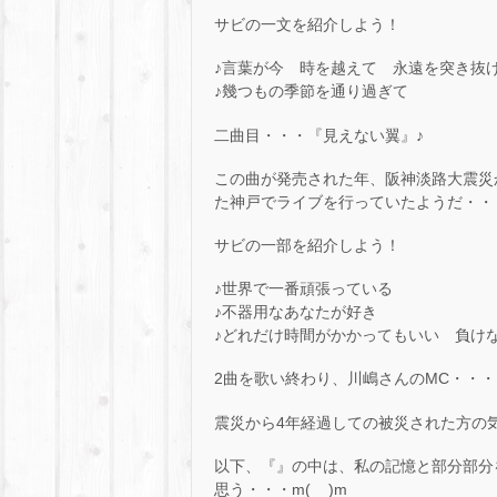
サビの一文を紹介しよう！
♪言葉が今 時を越えて 永遠を突き抜
♪幾つもの季節を通り過ぎて
二曲目・・・『見えない翼』♪
この曲が発売された年、阪神淡路大震災
た神戸でライブを行っていたようだ・・
サビの一部を紹介しよう！
♪世界で一番頑張っている
♪不器用なあなたが好き
♪どれだけ時間がかかってもいい 負け
2曲を歌い終わり、川嶋さんのMC・・・
震災から4年経過しての被災された方の
以下、『』の中は、私の記憶と部分部分
思う・・・m(__)m