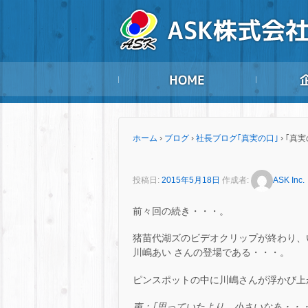
ホーム
›
ブログ
›
社長ブログ｢真実の口｣
›
｢真実
投稿日:
2015年5月18日
作成者:
ASK Inc.
前々回の続き・・・。
猪苗代湖ズのビデオクリップが終わり、
川嶋あい さんの登場である・・・。
ピンスポットの中に川嶋さんが浮かび上がる・・・
声：｢思っていたより、小さいなあ・・・