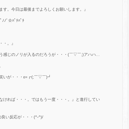
ます。今日は最後までよろしくお願いします。』
ﾞ☆ﾊﾟﾁﾊﾟﾁ
・・。』
いう感じのノリが入るのだろうが・・・(￣▽￣;)アハハ…
。
いが・・・ε=┏(;￣▽￣)┛
わなければ・・・。ではもう一度・・・。』と進行してい
い反応が・・・(^-^)/