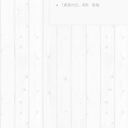
‹
｢真実の口」825 告知