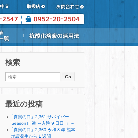
検索
検索:
最近の投稿
｢真実の口」2,361 サバイバー
SeasonⅡ ㊹ ～入院 9 日日 ⅰ ～
｢真実の口」2,360 令和 8 年 熊本
地震発生から 1 週間