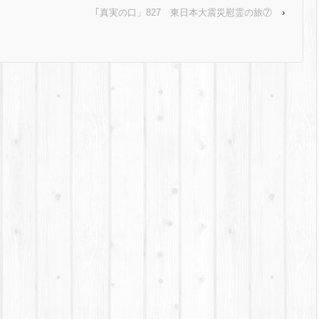
｢真実の口」827 東日本大震災慰霊の旅⑦
›