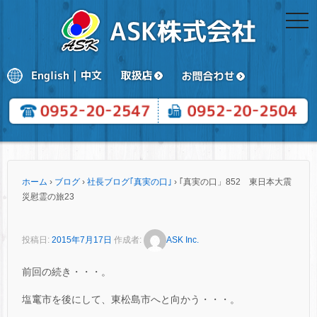
togg
navi
ホーム
›
ブログ
›
社長ブログ｢真実の口｣
›
｢真実の口」852 東日本大震
災慰霊の旅23
投稿日:
2015年7月17日
作成者:
ASK Inc.
前回の続き・・・。
塩竃市を後にして、東松島市へと向かう・・・。