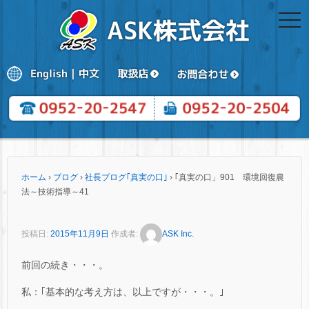
togg
navi
ホーム
›
ブログ
›
社長ブログ｢真実の口｣
›
｢真実の口」901 環境回復農
法～技術指導～41
投稿日:
2015年11月9日
作成者:
ASK Inc.
前回の続き・・・。
私：｢基本的な考え方は、以上ですが・・・。｣