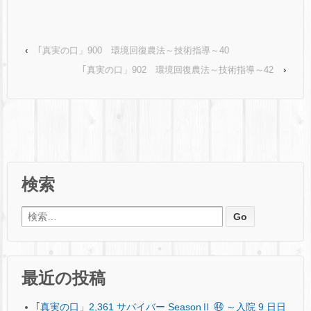
‹
｢真実の口」900 環境回復農法～技術指導～40
｢真実の口」902 環境回復農法～技術指導～42
›
検索
検索:
最近の投稿
｢真実の口」2,361 サバイバー SeasonⅡ ㊹ ～入院 9 日日