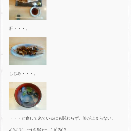
肝・・・。
しじみ・・・。
・・・と食して来ているにも関わらず、箸が止まらない。
ｶﾞﾂｶﾞﾂ(￣～(≧Д≦)～￣) ｶﾞﾂｶﾞﾂ