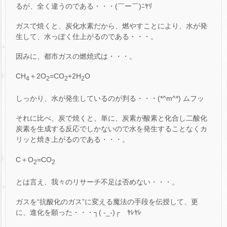
るが、全く違うのである・・・(￣ー￣)ﾆﾔﾘ
ガスで焼くと、炭化水素だから、燃やすことにより、水が発
生して、水っぽく仕上がるのである・・・。
因みに、都市ガスの燃焼式は・・・。
CH
＋2O
=CO
+2H
O
4
2
2
2
しっかり、水が発生しているのが判る・・・(*^m^*) ムフッ
それに比べ、炭で焼くと、単に、炭素が酸素と化合し二酸化
炭素を生成する反応でしかないので水を発生することなくカ
リッと焼き上がるのである・・・。
C＋O
=CO
2
2
とは言え、我々のリサーチ不足は否めない・・・。
ガスを“抗酸化のガス”に変える魔法の手段を伝授して、更
に、進化を願った・・・┐( -_-)┌ ﾔﾚﾔﾚ