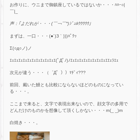
お作りに、ウニまで御鎮座しているではないか・・・ﾊﾊｰ○|
￣|_
声：｢よだれが・・・(￣￢￣*)ｼﾞｭﾙｳｳｳｳｳ｣
まずは、一口・・・(●´)З｀)))ﾊﾟｸｯ
Σ(○д○ノ)ノ
ｴｪｴｪｴｪｴｪｴｪｴｪｴｪｴｪｴｪｴｪｴ(ﾟДﾟﾉ)ﾉｴｪｴｪｴｪｴｪｴｪｴｪｴｪｴｪｴｴｪﾗｴｪ
次元が違う・・・（゜Д゜））ﾏﾁﾞｨ???
前回、戴いた鰻とも比較にならないほどのものになってい
る・・・。
ここまで来ると、文字で表現出来ないので、顔文字の多用で
どんだけのものかを想像して頂くしかない・・・m(_ _)m
白焼き・・・。