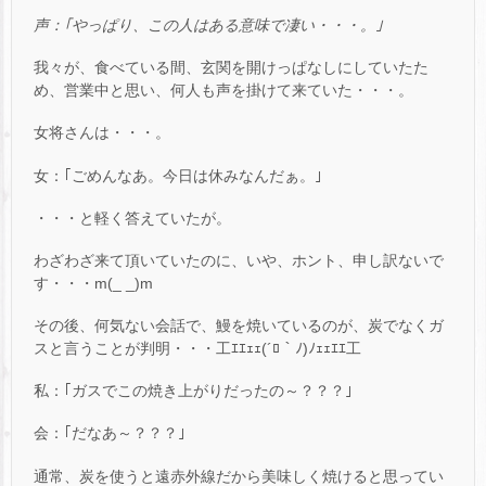
声：｢やっぱり、この人はある意味で凄い・・・。｣
我々が、食べている間、玄関を開けっぱなしにしていたた
め、営業中と思い、何人も声を掛けて来ていた・・・。
女将さんは・・・。
女：｢ごめんなあ。今日は休みなんだぁ。｣
・・・と軽く答えていたが。
わざわざ来て頂いていたのに、いや、ホント、申し訳ないで
す・・・m(_ _)m
その後、何気ない会話で、鰻を焼いているのが、炭でなくガ
スと言うことが判明・・・工ｴｴｪｪ(´ﾛ｀ﾉ)ﾉｪｪｴｴ工
私：｢ガスでこの焼き上がりだったの～？？？｣
会：｢だなあ～？？？｣
通常、炭を使うと遠赤外線だから美味しく焼けると思ってい