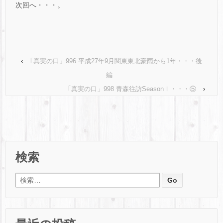
次回へ・・・。
‹
｢真実の口」996 平成27年9月関東東北豪雨から1年・・・後
編
｢真実の口」998 青森往訪SeasonⅡ・・・⑤
›
検索
検索: