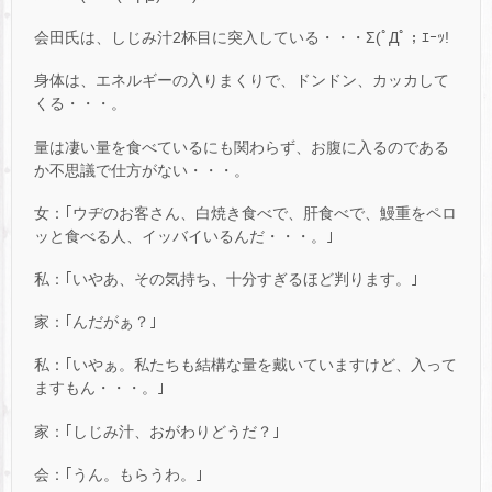
会田氏は、しじみ汁2杯目に突入している・・・Σ(ﾟДﾟ；ｴｰｯ!
身体は、エネルギーの入りまくりで、ドンドン、カッカして
くる・・・。
量は凄い量を食べているにも関わらず、お腹に入るのである
か不思議で仕方がない・・・。
女：｢ウヂのお客さん、白焼き食べで、肝食べで、鰻重をペロ
ッと食べる人、イッバイいるんだ・・・。｣
私：｢いやあ、その気持ち、十分すぎるほど判ります。｣
家：｢んだがぁ？｣
私：｢いやぁ。私たちも結構な量を戴いていますけど、入って
ますもん・・・。｣
家：｢しじみ汁、おがわりどうだ？｣
会：｢うん。もらうわ。｣