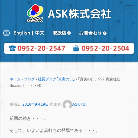
togg
navi
ホーム
›
ブログ
›
社長ブログ｢真実の口｣
›
｢真実の口」997 青森往訪
SeasonⅡ・・・④
投稿日:
2016年9月19日
作成者:
ASK Inc.
前回の続き・・・。
そして、いよいよ真打ちの登場である・・・。