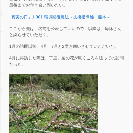
最後までお付き合い願いたい。
｢真実の口」1,061 環境回復農法～技術指導編・熊本～
ここから先は、名前を公表していいので、以降は、毎床さん
と綴らせていただく。
1月の訪問以後、4月、7月と2度お伺いさせていただいた。
4月に再訪した際は、丁度、梨の花が咲くころを狙っての訪問
だった。