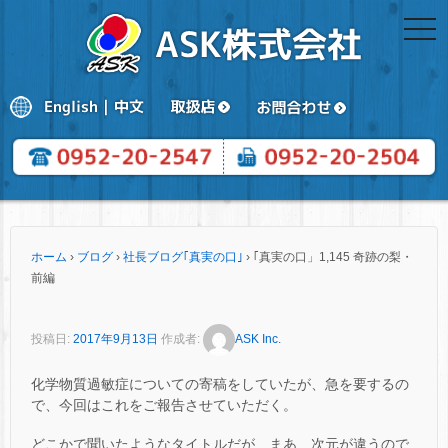
togg
navi
ホーム
›
ブログ
›
社長ブログ｢真実の口｣
›
｢真実の口」1,145 奇跡の梨・
前編
投稿日:
2017年9月13日
作成者:
ASK Inc.
化学物質過敏症についての寄稿をしていたが、急を要するの
で、今回はこれをご報告させていただく。
どこかで聞いたようなタイトルだが、まあ、次元が違うので