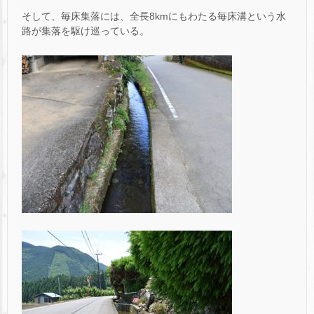
そして、毎床集落には、全長8kmにもわたる毎床溝という水
路が集落を駆け巡っている。