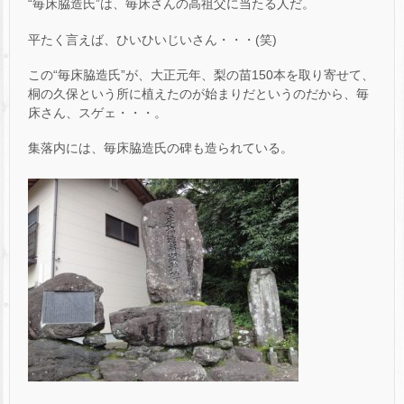
“毎床脇造氏”は、毎床さんの高祖父に当たる人だ。
平たく言えば、ひいひいじいさん・・・(笑)
この“毎床脇造氏”が、大正元年、梨の苗150本を取り寄せて、
桐の久保という所に植えたのが始まりだというのだから、毎
床さん、スゲェ・・・。
集落内には、毎床脇造氏の碑も造られている。