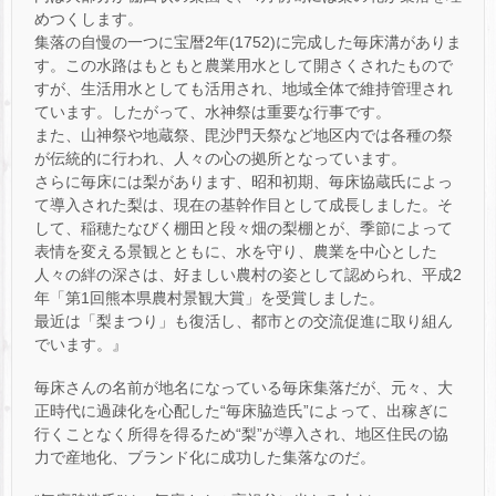
めつくします。
集落の自慢の一つに宝暦2年(1752)に完成した毎床溝がありま
す。この水路はもともと農業用水として開さくされたもので
すが、生活用水としても活用され、地域全体で維持管理され
ています。したがって、水神祭は重要な行事です。
また、山神祭や地蔵祭、毘沙門天祭など地区内では各種の祭
が伝統的に行われ、人々の心の拠所となっています。
さらに毎床には梨があります、昭和初期、毎床協蔵氏によっ
て導入された梨は、現在の基幹作目として成長しました。そ
して、稲穂たなびく棚田と段々畑の梨棚とが、季節によって
表情を変える景観とともに、水を守り、農業を中心とした
人々の絆の深さは、好ましい農村の姿として認められ、平成2
年「第1回熊本県農村景観大賞」を受賞しました。
最近は「梨まつり」も復活し、都市との交流促進に取り組ん
でいます。』
毎床さんの名前が地名になっている毎床集落だが、元々、大
正時代に過疎化を心配した“毎床脇造氏”によって、出稼ぎに
行くことなく所得を得るため“梨”が導入され、地区住民の協
力で産地化、ブランド化に成功した集落なのだ。