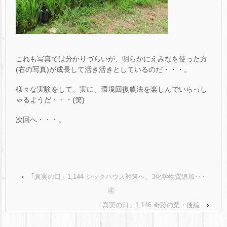
これも写真では分かりづらいが、明らかにえみなを使った方
(右の写真)が成長して活き活きとしているのだ・・・。
様々な実験をして、実に、環境回復農法を楽しんでいらっし
ゃるようだ・・・(笑)
次回へ・・・。
‹
｢真実の口」1,144 シックハウス対策へ、3化学物質追加･･･
④
｢真実の口」1,146 奇跡の梨・後編
›