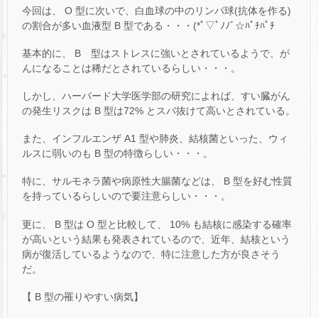
今回は、 O 型に次いで、白血球の中のリンパ球(抗体を作る)
の割合が多い血液型 B 型である・・・(*ﾟ▽ﾟﾉﾉﾞ☆ﾊﾟﾁﾊﾟﾁ
基本的に、 B 型はストレスに強いとされているようで、が
んになることは稀だとされているらしい・・・。
しかし、ハーバード大学医学部の研究によれば、すい臓がん
の発生リスクは B 型は72% とスバ抜けて高いとされている。
また、インフルエンザ A1 型や肺炎、結核菌といった、ウィ
ルスに弱いのも B 型の特徴らしい・・・。
特に、サルモネラ菌や病原性大腸菌などは、 B 型を好む性質
を持っているらしいので要注意らしい・・・。
更に、 B 型は O 型と比較して、 10% も結核に感染する確率
が高いという結果も発表されているので、近年、結核という
病が復活しているようなので、特に注意した方が良さそう
だ。
【 B 型の罹りやすい病気】