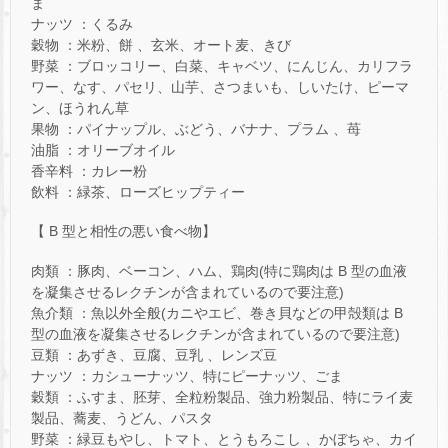
ま
ナッツ ：くるみ
穀物 ：米粉、餅 、玄米、オート麦、きび
野菜 ：ブロッコリー、白菜、キャベツ、にんじん、カリフラ
ワー、なす、パセリ、山芋、さつまいも、しいたけ、ピーマ
ン、ほうれん草
果物 ：パイナップル、ぶどう、バナナ、プラム 、苺
油脂 ：オリーブオイル
香辛料 ：カレー粉
飲料 ：緑茶、ローズヒップティー
【 B 型と相性の悪い食べ物】
肉類 ：豚肉、ベーコン、ハム、鶏肉(特に鶏肉は B 型の血液
を凝集させるレクチンが含まれているので要注意)
魚介類 ：魚以外全般(カニやエビ、巻き貝などの甲殻類は B
型の血液を凝集させるレクチンが含まれているので要注意)
豆類 ：あずき、豆腐、豆乳 、レンズ豆
ナッツ ：カシューナッツ、特にピーナッツ、ごま
穀類 ：ふすま、胚芽、全粒粉製品、強力粉製品、特にライ麦
製品、蕎麦、うどん、パスタ
野菜 ：緑豆もやし、トマト、とうもろこし 、かぼちゃ、カイ