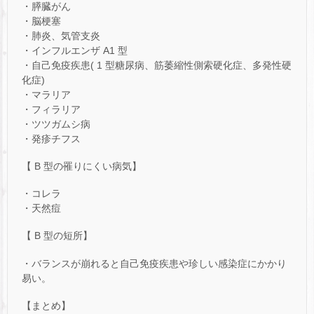
・膵臓がん
・脳梗塞
・肺炎、気管支炎
・インフルエンザ A1 型
・自己免疫疾患( 1 型糖尿病、筋萎縮性側索硬化症、多発性硬
化症)
・マラリア
・フィラリア
・ツツガムシ病
・発疹チフス
【 B 型の罹りにくい病気】
・コレラ
・天然痘
【 B 型の短所】
・バランスが崩れると自己免疫疾患や珍しい感染症にかかり
易い。
【まとめ】