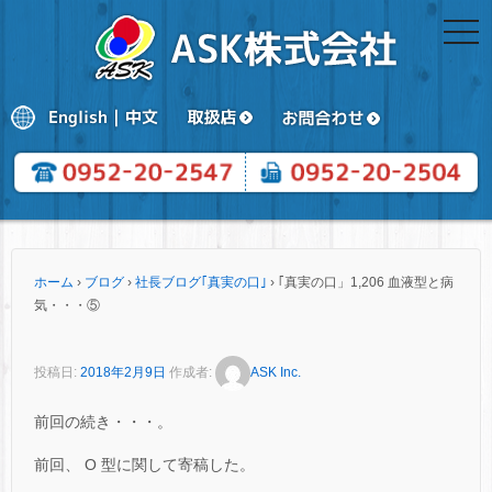
togg
navi
ホーム
›
ブログ
›
社長ブログ｢真実の口｣
›
｢真実の口」1,206 血液型と病
気・・・⑤
投稿日:
2018年2月9日
作成者:
ASK Inc.
前回の続き・・・。
前回、 O 型に関して寄稿した。