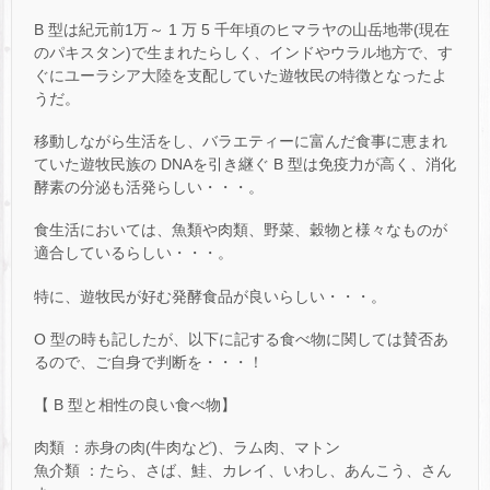
B 型は紀元前1万～ 1 万 5 千年頃のヒマラヤの山岳地帯(現在
のパキスタン)で生まれたらしく、インドやウラル地方で、す
ぐにユーラシア大陸を支配していた遊牧民の特徴となったよ
うだ。
移動しながら生活をし、バラエティーに富んだ食事に恵まれ
ていた遊牧民族の DNAを引き継ぐ B 型は免疫力が高く、消化
酵素の分泌も活発らしい・・・。
食生活においては、魚類や肉類、野菜、穀物と様々なものが
適合しているらしい・・・。
特に、遊牧民が好む発酵食品が良いらしい・・・。
O 型の時も記したが、以下に記する食べ物に関しては賛否あ
るので、ご自身で判断を・・・！
【 B 型と相性の良い食べ物】
肉類 ：赤身の肉(牛肉など)、ラム肉、マトン
魚介類 ：たら、さば、鮭、カレイ、いわし、あんこう、さん