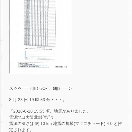
ズゥゥ━━il||li (っω-`。)il||li━━ン
8 月 28 日 19 時 53 分・・・。
『2018-8-28 19:53 頃、地震がありました。
震源地は大阪北部付近で、
震源の深さは 約 10 km 地震の規模(マグニチュード) 4.0 と推
定されます。