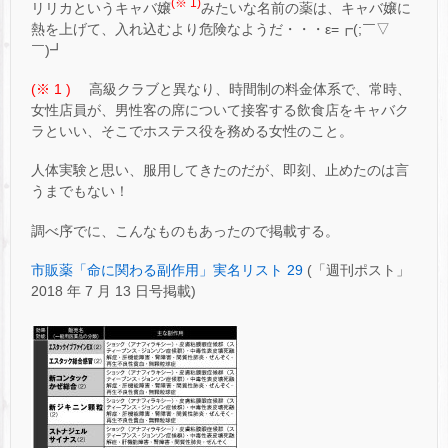
(※ 1)
リリカというキャバ嬢
みたいな名前の薬は、キャバ嬢に
熱を上げて、入れ込むより危険なようだ・・・ε=┏(;￣▽
￣)┛
(※ 1 )
高級クラブと異なり、時間制の料金体系で、常時、
女性店員が、男性客の席について接客する飲食店をキャバク
ラといい、そこでホステス役を務める女性のこと。
人体実験と思い、服用してきたのだが、即刻、止めたのは言
うまでもない！
調べ序でに、こんなものもあったので掲載する。
市販薬「命に関わる副作用」実名リスト 29
(「週刊ポスト」
2018 年 7 月 13 日号掲載)