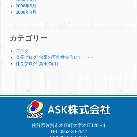
2008年5月
2008年4月
カテゴリー
ブログ
会長ブログ｢無限の可能性を信じて・・・｣
社長ブログ｢真実の口｣
佐賀県佐賀市本庄町大字本庄128－1
TEL:0952-20-2547