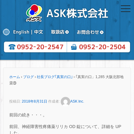
togg
navi
ホーム
›
ブログ
›
社長ブログ｢真実の口｣
›
｢真実の口」1,285 大阪北部地
震㉕
投稿日:
2018年8月31日
作成者:
ASK Inc.
前回の続き・・・。
前回、神経障害性疼痛薬リリカ OD 錠について、詳細を UP
した。