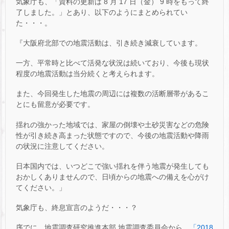
気象庁も、「資料の更新は 8 月 17 日（金） 9 時をもって終
了しました。」とあり、以下のようにまとめられてい
た・・・。
『大阪府北部での地震活動は、引き続き減衰しています。
一方、平常時と比べて活発な状況は続いており、今後も現状
程度の地震活動は当分続くと考えられます。
また、今回発生した地震の周辺には複数の活断層帯があるこ
とにも留意が必要です。
揺れの強かった地域では、家屋の倒壊や土砂災害などの危険
性が引き続き高まった状態ですので、今後の地震活動や降雨
の状況に注意してください。
日本国内では、いつどこで強い揺れを伴う地震が発生しても
おかしくありませんので、日頃からの地震への備えを心がけ
てください。」
気象庁も、終息宣言のようだ・・・？
序でに、地震調査研究推進本部 地震調査委員会から、
「2018