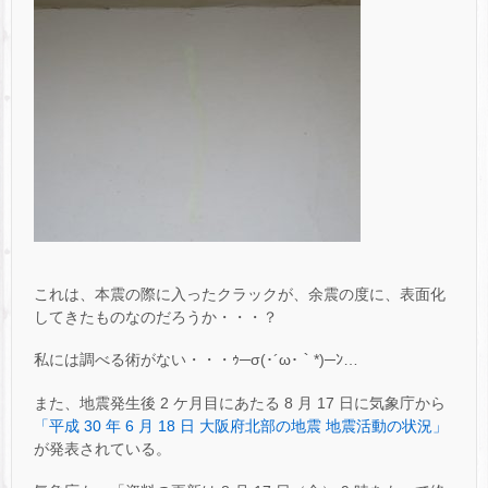
これは、本震の際に入ったクラックが、余震の度に、表面化
してきたものなのだろうか・・・？
私には調べる術がない・・・ｩ─σ(･´ω･｀*)─ﾝ…
また、地震発生後 2 ケ月目にあたる 8 月 17 日に気象庁から
「平成 30 年 6 月 18 日 大阪府北部の地震 地震活動の状況」
が発表されている。