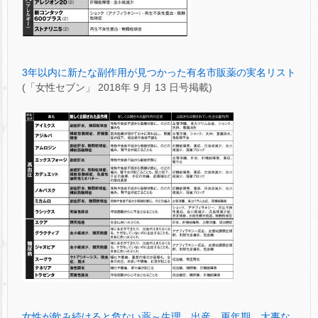
3年以内に新たな副作用が見つかった有名市販薬の実名リスト
(「女性セブン」 2018年 9 月 13 日号掲載)
女性が飲み続けると危ない薬～生理、出産、更年期…大事な