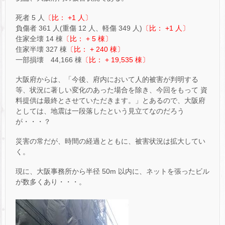
死者 5 人
〔比： +1 人〕
負傷者 361 人(重傷 12 人、軽傷 349 人)
〔比： +1 人〕
住家全壊 14 棟
〔比： + 5 棟〕
住家半壊 327 棟
〔比： + 240 棟〕
一部損壊 44,166 棟
〔比： + 19,535 棟〕
大阪府からは、「今後、府内において人的被害が判明する
等、状況に著しい変化のあった場合を除き、今回をもって 資
料提供は最終とさせていただきます。」とあるので、大阪府
としては、地震は一段落したという見立てなのだろう
が・・・？
災害の常だが、時間の経過とともに、被害状況は拡大してい
く。
現に、大阪事務所から半径 50m 以内に、ネットを張ったビル
が数多くあり・・・。