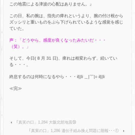
この地震による津波の心配はありません。』
この日、私の腕は、指先の痺れというより、腕の付け根から
ズッシリと重いものをぶら下げられているような感覚を感じ
ていた。
声：「どうやら、感度が良くなったみたいだ・・・
（笑）。」
そして、今日( 8 月 31 日)、痺れは相変わらず、続いてい
る・・・。
終息するのは何時になるやら・・・il||li ＿|￣|○ il||li
≪完≫
‹
｢真実の口」1,284 大阪北部地震㉔
｢真実の口」1,286 遺伝子組み換え問題に朗報･･･①
›