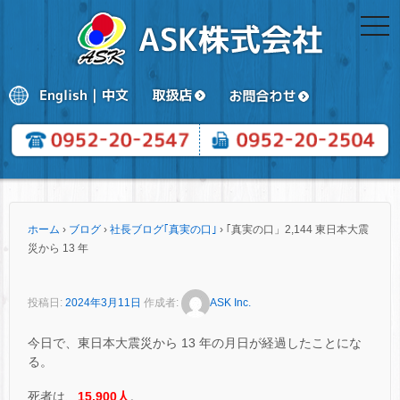
togg
navi
ホーム
›
ブログ
›
社長ブログ｢真実の口｣
›
｢真実の口」2,144 東日本大震
災から 13 年
投稿日:
2024年3月11日
作成者:
ASK Inc.
今日で、東日本大震災から 13 年の月日が経過したことにな
る。
死者は、
15,900人
。