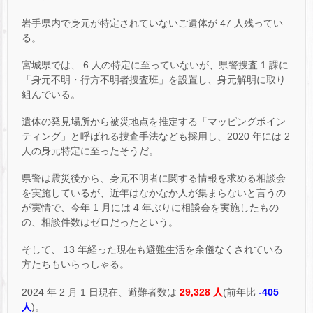
岩手県内で身元が特定されていないご遺体が 47 人残ってい
る。
宮城県では、 6 人の特定に至っていないが、県警捜査 1 課に
「身元不明・行方不明者捜査班」を設置し、身元解明に取り
組んでいる。
遺体の発見場所から被災地点を推定する「マッピングポイン
ティング」と呼ばれる捜査手法なども採用し、2020 年には 2
人の身元特定に至ったそうだ。
県警は震災後から、身元不明者に関する情報を求める相談会
を実施しているが、近年はなかなか人が集まらないと言うの
が実情で、今年 1 月には 4 年ぶりに相談会を実施したもの
の、相談件数はゼロだったという。
そして、 13 年経った現在も避難生活を余儀なくされている
方たちもいらっしゃる。
2024 年 2 月 1 日現在、避難者数は
29,328 人
(前年比
-405
人
)。