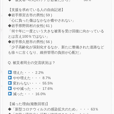
【支援を求めている人の自由記述】
◆岩手県宮古市の男性( 59 )
「心に負った傷はなかなか癒やされない」
◆岩手県野田村の女性( 61 )
「何十年に一度という大きな被害を受け回復に向かっている
とは言え100％ではない」
◆岩手県久慈市の男性( 56 )
「少子高齢化が深刻化するなか、新たに整備された道路など
も徐々に古くなり、維持管理の負担が心配だ」
Q. 被災者同士の交流状況は？
増えた・・・ 2.2%
やや増えた・・・ 8.7%
変わらない・・・ 55.5%
やや減った・・・ 17.6%
減った・・・ 16.0%
【減った理由(複数回答)】
◆「新型コロナウィルスの感染拡大のため」・・・ 63％