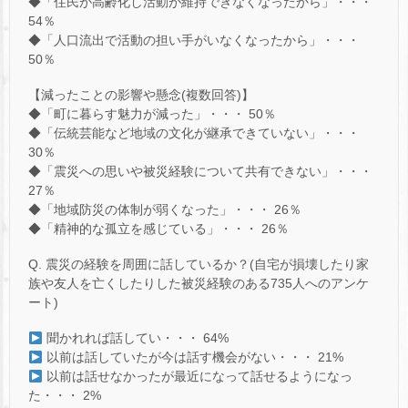
◆「住民が高齢化し活動が維持できなくなったから」・・・
54％
◆「人口流出で活動の担い手がいなくなったから」・・・
50％
【減ったことの影響や懸念(複数回答)】
◆「町に暮らす魅力が減った」・・・ 50％
◆「伝統芸能など地域の文化が継承できていない」・・・
30％
◆「震災への思いや被災経験について共有できない」・・・
27％
◆「地域防災の体制が弱くなった」・・・ 26％
◆「精神的な孤立を感じている」・・・ 26％
Q. 震災の経験を周囲に話しているか？(自宅が損壊したり家
族や友人を亡くしたりした被災経験のある735人へのアンケ
ート)
聞かれれば話してい・・・ 64%
以前は話していたが今は話す機会がない・・・ 21%
以前は話せなかったが最近になって話せるようになっ
た・・・ 2%