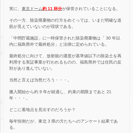
実に、
東京ドーム
約 11 杯分
が保管されていることになる。
その一方、除染廃棄物の行方をめぐっては、いまだ明確な道
筋が見えていないのが現状である。
「中間貯蔵施設」に一時保管された除染廃棄物は「 30 年以
内に福島県外で最終処分」と法律に定められている。
最終処分に向けて、放射能の濃度が基準値以下の除染土を再
利用する実証事業が行われるものの、福島県外では住民の反
対があり進んでいない。
当然と言えば当然だろう・・・。
搬入開始から約 9 年が経過し、約束の期限まであと 21
年・・・。
どこに着地点を見出すのだろうか？
毎年恒例だが、東北 3 県の方たちへのアンケート結果であ
る。