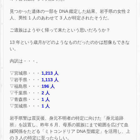
見つかった遺体の一部を DNA 鑑定した結果、岩手県の女性 2
人、男性 1 人のあわせて 3 人が特定されたそうだ。
ご遺族はようやく帰って来たという思いだろうか？
13 年という歳月がどのようなものだったのかは想像もできな
い。
内訳は・・・。
▽宮城県・・・
1,213 人
▽岩手県・・・
1,113 人
▽福島県・・・
196 人
▽千葉県・・・
2 人
▽青森県・・・
1 人
▽茨城県・・・
1 人
岩手県警は震災後、身元不明者の特定に向けた「身元追跡
班」を設置し、昨年 6 月、母系の親族にまで範囲を広げて血
縁関係をたどる「ミトコンドリア DNA 型鑑定」を活用し、上
の 3 人の特定に至ったらしい。