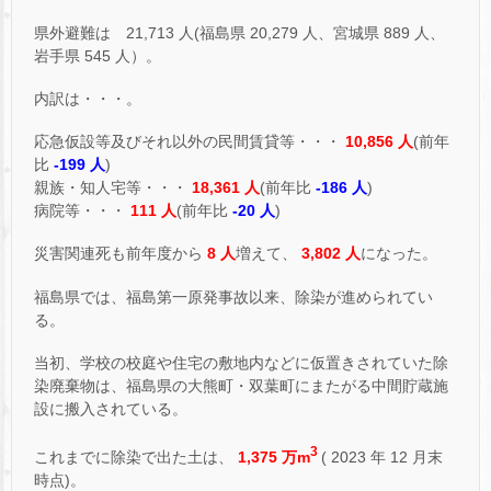
県外避難は 21,713 人(福島県 20,279 人、宮城県 889 人、
岩手県 545 人）。
内訳は・・・。
応急仮設等及びそれ以外の民間賃貸等・・・
10,856 人
(前年
比
-199 人
)
親族・知人宅等・・・
18,361 人
(前年比
-186 人
)
病院等・・・
111 人
(前年比
-20 人
)
災害関連死も前年度から
8 人
増えて、
3,802 人
になった。
福島県では、福島第一原発事故以来、除染が進められてい
る。
当初、学校の校庭や住宅の敷地内などに仮置きされていた除
染廃棄物は、福島県の大熊町・双葉町にまたがる中間貯蔵施
設に搬入されている。
3
これまでに除染で出た土は、
1,375 万m
( 2023 年 12 月末
時点)。