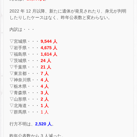
2022 年 12 月以降、新たに遺体が発見されたり、身元が判明
したりしたケースはなく、昨年公表数と変わらない。
内訳は・・・
▽宮城県・・・
9,544 人
▽岩手県・・・
4,675 人
▽福島県・・・
1,614 人
▽茨城県・・・
24 人
▽千葉県・・・
21 人
▽東京都・・・
7 人
▽神奈川県・・
4 人
▽栃木県・・・
4 人
▽青森県・・・
3 人
▽山形県・・・
2 人
▽北海道・・・
1 人
▽群馬県・・・
1 人
行方不明は、
2,520 人
。
昨年公表数から 3 人減った。