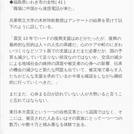
◆福島県いわき市の女性( 41 )
「職場に中国から迷惑電話が来た」
兵庫県立大学の木村玲欧教授はアンケートの結果を受けて以
下のように話している。
「震災 13 年でハードの復興支援はめどがたったが、復興の
最終的な目的は人々の人生の再建だ。心のケアや町のにぎわ
いづくりなどソフト面での支援はまだまだ必要だが、国の予
算も減少していて足りない状況なのではないか。交流の減少
による地域社会の維持の課題や被災者の心身への影響、伝承
の機会の減少など新たな問題も出ていて、被災地で暮らす人
たちがどんな支援を求めているか今後も確認をしながら継続
的に行っていくべきだ。」
まだまだ、心休まる日が訪れていない人が大勢いると言うこ
と忘れてはならない。
東日本大震災という一つの自然災害という認識ではなく、そ
こには、被災された人あるいはその親族にとって一つ一つの
数万いや数十万と積み重なる体験である。