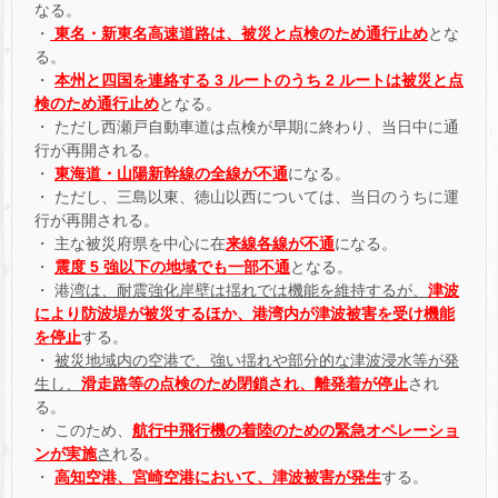
なる。
・
東名・新東名高速道路は、被災と点検のため通行止め
とな
る。
・
本州と四国を連絡する 3 ルートのうち 2 ルートは被災と点
検のため通行止め
となる。
・ ただし西瀬戸自動車道は点検が早期に終わり、当日中に通
行が再開される。
・
東海道・山陽新幹線の全線が不通
になる。
・ ただし、三島以東、徳山以西については、当日のうちに運
行が再開される。
・ 主な被災府県を中心に在
来線各線が不通
になる。
・
震度 5 強以下の地域でも一部不通
となる。
・ 港
湾は、耐震強化岸壁は揺れでは機能を維持するが、
津波
により防波堤が被災するほか、港湾内が津波被害を受け機能
を停止
する。
・
被災地域内の空港で、強い揺れや部分的な津波浸水等が発
生し、
滑走路等の点検のため閉鎖され、離発着が停止
され
る。
・ このため、
航行中飛行機の着陸のための緊急オペレーショ
ンが実施
さ
れる。
・
高知空港、宮崎空港において、津波被害が発生
する。