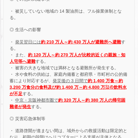
・ 被災していない地域の 14 製油所は、フル操業体制とな
る。
◎ 生活への影響
・
発災翌日には
約 210 万人～約 430 万人が避難所へ避難
す
る。
・ また、
約 120 万人～約 270 万人が比較的近くの親族・知
人宅等へ避難
する。
・ 被害の大きな地域では満杯となる避難所が発生する。
・ 水や食料の供給は、家庭内備蓄と都府県・市町村の公的備
蓄により対応するが、
発災後の 3 日間で
約 1,400 万食～約
3,200 万食分の食料及び約 1,400 万～約 4,800 万㍑の飲料水
が不足
する。
・
中京・京阪神都市圏で
約 320 万人～約 380 万人の帰宅困
難者が発生
する。
◎ 災害応急体制等
・ 道路啓開が進まない間は、域外からの救援活動は限定的と
なり、初期の段階はヘリコプターによる支援が主体となる。