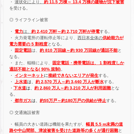
・
液状化により、
約 11.5 万棟～ 13.4 万棟の建物が沈下被害
を受ける。
◎ ライフライン被害
・
電力
は、
約 2,410 万軒～約 2,710 万軒が停電
する。
・ 火力発電所の運転停止等により、
西日本全体の
供給能力が
電力需要の 5 割程度
となる。
・
固定電話
は、
約 810 万回線～約 930 万回線が通話不能
と
なる。
・ また、輻輳により、
固定電話・携帯電話は、 1 割程度しか
通話不能となる( 90% 規制)
。
・
インターネット
に
接続できないエリアが発生
する。
・
上水道
は、
約 2,570 万人～約 3,440 万人が断水
する。
・
下水道
は、
約 2,860 万人～約 3,210 万人が利用困難
とな
る。
・
都市ガス
は、
約55万戸～約180万戸の供給が停止
する。
◎ 交通施設被害
・ 幅員の大きい道路は機能を果たすが、
幅員 5.5 m未満の道
路や中山間部、津波被害を受けた道路等の多くが通行困難
と