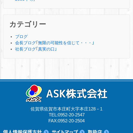
カテゴリー
ブログ
会長ブログ｢無限の可能性を信じて・・・｣
社長ブログ｢真実の口｣
佐賀県佐賀市本庄町大字本庄128－1
TEL:0952-20-2547
FAX:0952-20-2504