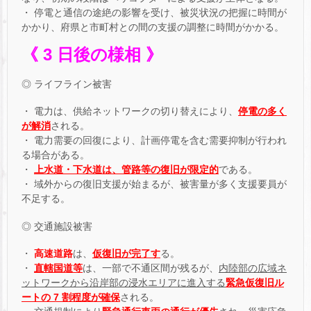
・ 停電と通信の途絶の影響を受け、被災状況の把握に時間が
かかり、府県と市町村との間の支援の調整に時間がかかる。
《 3 日後の様相 》
◎ ライフライン被害
・ 電力は、供給ネットワークの切り替えにより、
停電の多く
が解消
される。
・ 電力需要の回復により、計画停電を含む需要抑制が行われ
る場合がある。
・
上水道・下水道は、管路等の復旧が限定的
である。
・ 域外からの復旧支援が始まるが、被害量が多く支援要員が
不足する。
◎ 交通施設被害
・
高速道路
は、
仮復旧が完了す
る。
・
直轄国道等
は、一部で不通区間が残るが、
内陸部の広域ネ
ットワークから沿岸部の浸水エリアに進入する
緊急仮復旧ル
ートの 7 割程度が確保
される。