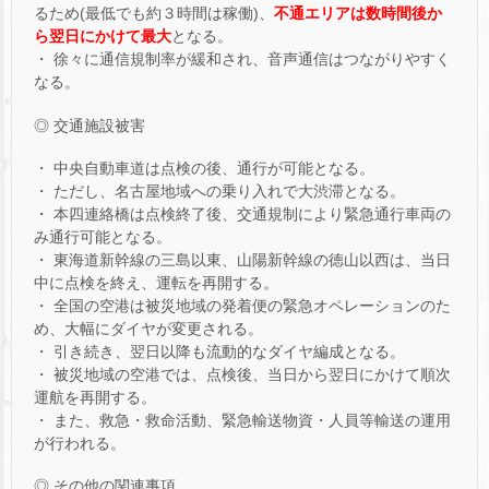
るため(最低でも約３時間は稼働)、
不通エリアは数時間後か
ら翌日にかけて最大
となる。
・ 徐々に通信規制率が緩和され、音声通信はつながりやすく
なる。
◎ 交通施設被害
・ 中央自動車道は点検の後、通行が可能となる。
・ ただし、名古屋地域への乗り入れで大渋滞となる。
・ 本四連絡橋は点検終了後、交通規制により緊急通行車両の
み通行可能となる。
・ 東海道新幹線の三島以東、山陽新幹線の徳山以西は、当日
中に点検を終え、運転を再開する。
・ 全国の空港は被災地域の発着便の緊急オペレーションのた
め、大幅にダイヤが変更される。
・ 引き続き、翌日以降も流動的なダイヤ編成となる。
・ 被災地域の空港では、点検後、当日から翌日にかけて順次
運航を再開する。
・ また、救急・救命活動、緊急輸送物資・人員等輸送の運用
が行われる。
◎ その他の関連事項