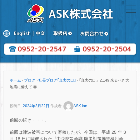
togg
navi
ホーム
›
ブログ
›
社長ブログ｢真実の口｣
›
｢真実の口」2,149 来るべき大
地震に備えて ⑪
投稿日:
2024年3月22日
作成者:
ASK Inc.
前回の続き・・・。
前回は津波被害について寄稿したが、今回は、平成 25 年 3
月 18 日に開催された『中央防災会議 防災対策推進検討会