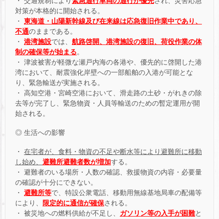
・ 交通規制により
緊急通行車両の通行が優先
され、災害応急
対策が本格的に開始される。
・
東海道・山陽新幹線及び在来線は応急復旧作業中であり、
不通
のままである。
・
港湾施設
では、
航路啓開、港湾施設の復旧、荷役作業の体
制の確保等が始まる
。
・ 津波被害が軽微な瀬戸内海の各港や、優先的に啓開した港
湾において、耐震強化岸壁への一部船舶の入港が可能とな
り、緊急輸送が実施される。
・ 高知空港・宮崎空港において、滑走路の土砂・がれきの除
去等が完了し、緊急物資・人員等輸送のための暫定運用が開
始される。
◎ 生活への影響
・
在宅者が、食料・物資の不足や断水等により避難所に移動
し始め、
避難所避難者数が増加
する。
・ 避難者のいる場所・人数の確認、救援物資の内容・必要量
の確認が十分にできない。
・
避難所等
で、特設公衆電話、移動用無線基地局車の配備等
により、
限定的に通信が確保
される。
・ 被災地への燃料供給が不足し、
ガソリン等の入手が困難
と