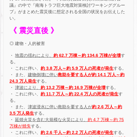
議』の中で『南海トラフ巨大地震対策検討ワーキンググルー
プ』がまとめた震災後に想定される全国の状況をお伝えした
い。
《 震災直後 》
◎ 建物・人的被害
・
地震の揺れにより、
約 62.7 万棟～約 134.6 万棟が全壊
す
る。
・ これに伴い、
約 3.8 万人～約 5.9 万人の死者が発生
する。
・ また、
建物倒壊に伴い
救助を要する人が約 14.1 万人～約
24.3 万人発生
する。
・
津波により、
約 13.2 万棟～約 16.9 万棟が全壊
する。
・ これに伴い、
約 11.7 万人～約 22.4 万人の死者が発生
す
る。
・ また、
津波浸水に伴い救助を要する人が
約 2.6 万人～約
3.5 万人発生
する。
・
延焼火災を含む大規模な火災により、
約 4.7 万棟～約 75
万棟が焼失
する。
・ これに伴い、
約 2.6 千人～約 2.2 万人の死者が発生
する。