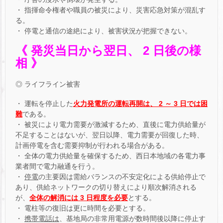
・ 指揮命令権者や職員の被災により、災害応急対策が混乱す
る。
・ 停電と通信の途絶により、被害状況が把握できない。
《 発災当日から翌日、 2 日後の様
相 》
◎ ライフライン被害
・ 運転を停止した
火力発電所の運転再開は、 2 ～ 3 日では困
難
である。
・ 被災により電力需要が激減するため、直後に電力供給量が
不足することはないが、翌日以降、電力需要が回復した時、
計画停電を含む需要抑制が行われる場合がある。
・ 全体の電力供給量を確保するため、西日本地域の各電力事
業者間で電力融通を行う。
・
停電
の主要因は需給バランスの不安定化による供給停止で
あり、供給ネットワークの切り替えにより順次解消される
が、
全体の解消には 3 日程度を必要
とする。
・ 電柱等の復旧は更に時間を必要とする。
・
携帯電話は
、基地局の非常用電源が数時間後以降に停止す