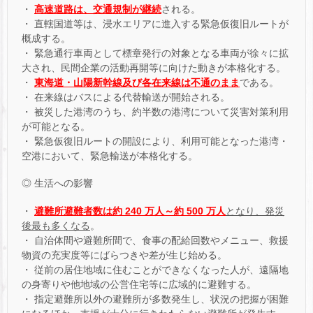
・
高速道路は、交通規制が継続
される。
・ 直轄国道等は、浸水エリアに進入する緊急仮復旧ルートが
概成する。
・ 緊急通行車両として標章発行の対象となる車両が徐々に拡
大され、民間企業の活動再開等に向けた動きが本格化する。
・
東海道・山陽新幹線及び各在来線は不通のまま
である。
・ 在来線はバスによる代替輸送が開始される。
・ 被災した港湾のうち、約半数の港湾について災害対策利用
が可能となる。
・ 緊急仮復旧ルートの開設により、利用可能となった港湾・
空港において、緊急輸送が本格化する。
◎ 生活への影響
・
避難所避難者数は約 240 万人～約 500 万人
となり、発災
後最も多くなる
。
・ 自治体間や避難所間で、食事の配給回数やメニュー、救援
物資の充実度等にばらつきや差が生じ始める。
・ 従前の居住地域に住むことができなくなった人が、遠隔地
の身寄りや他地域の公営住宅等に広域的に避難する。
・ 指定避難所以外の避難所が多数発生し、状況の把握が困難