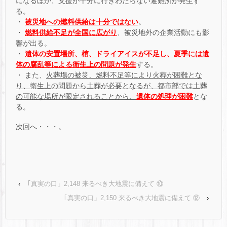
になるほか、支援が十分に行きわたらない避難所が発生す
る。
・
被災地への燃料供給は十分ではない
。
・
燃料供給不足が全国に広がり
、被災地外の企業活動にも影
響が出る。
・
遺体の安置場所、棺、ドライアイスが不足し、夏季には遺
体の腐乱等による衛生上の問題が発生
する。
・ また、
火葬場の被災、燃料不足等により火葬が困難とな
り、衛生上の問題から土葬が必要となるが、都市部では土葬
の可能な場所が限定されることから、
遺体の処理が困難
とな
る。
次回へ・・・。
‹
｢真実の口」2,148 来るべき大地震に備えて ⑩
｢真実の口」2,150 来るべき大地震に備えて ⑫
›