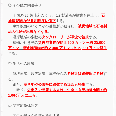
◎ その他の関連事項
・
全国の 26 製油所のうち、 12 製油所が操業を停止し、
石
油精製能力が 5 割程度に低下
する。
・ 東海以西のいくつかの油槽所が被災し、
被災地域で石油製
品の供給が出来なくなる
。
・ 沿岸地域の多数の
タンクローリーが津波で被災
する。
・
建物がれき等の
災害廃棄物が約 8,600 万トン～約 25,000
万トン
、
津波堆積物が約 2,400 万トン～約 5,900 万トン発生
する。
◎ 生活への影響
・
倒壊家屋、焼失家屋、津波からの
避難者は避難所に避難
す
る。
・ また、
空き地や公園等に避難する場合も発生
する。
・ 一時的に
外出先で滞留する人は、中京・京阪神都市圏で約
1,060万人に上る
。
◎ 災害応急体制等
・ 庁舎の浸水や倒壊が発生する。