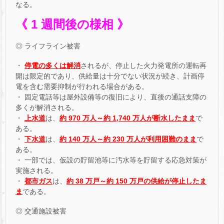
なる。
《 1 週間後の様相 》
◎ ライフライン被害
・
停電の多くは解消
されるが、停止した火力発電所の運転再
開は限定的であり、供給量は十分でない状況が続き、計画停
電を含む需要抑制が行われる場合がある。
・ 固定電話等は屋外設備等の復旧により、直後の通話支障の
多くが解消される。
・
上水道
は、
約 970 万人～約 1,740 万人が断水したまま
で
ある。
・
下水道
は、
約 140 万人～約 230 万人が利用困難のまま
で
ある。
・ 一部では、仮設の貯留池等に汚水等を貯留する応急対策が
実施される。
・
都市ガス
は、
約 38 万戸～約 150 万戸の供給が停止したま
ま
である。
◎ 交通施設被害