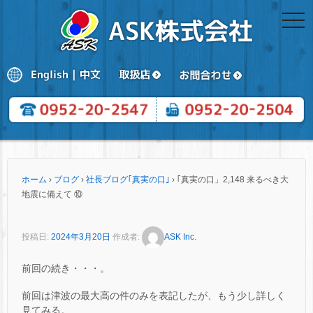
togg
navi
ホーム
›
ブログ
›
社長ブログ｢真実の口｣
›
｢真実の口」2,148 来るべき大
地震に備えて ⑩
投稿日:
2024年3月20日
作成者:
ASK Inc.
前回の続き・・・。
前回は津波の最大高の件のみを表記したが、もう少し詳しく
見てみる。