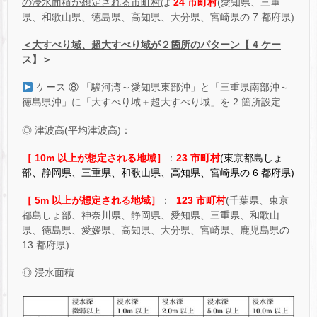
の浸水面積が想定される市町村
は
24 市町村
(愛知県、三重
県、和歌山県、徳島県、高知県、大分県、宮崎県の 7 都府県)
＜大すべり域、超大すべり域が２箇所のパターン【 4 ケー
ス】＞
ケース ⑧ 「駿河湾～愛知県東部沖」と「三重県南部沖～
徳島県沖」に「大すべり域＋超大すべり域」を 2 箇所設定
◎ 津波高(平均津波高)：
［ 10m 以上が想定される地域］
：
23 市町村
(東京都島しょ
部、静岡県、三重県、和歌山県、高知県、宮崎県の 6 都府県)
［ 5m 以上が想定される地域］
：
123 市町村
(千葉県、東京
都島しょ部、神奈川県、静岡県、愛知県、三重県、和歌山
県、徳島県、愛媛県、高知県、大分県、宮崎県、鹿児島県の
13 都府県)
◎ 浸水面積