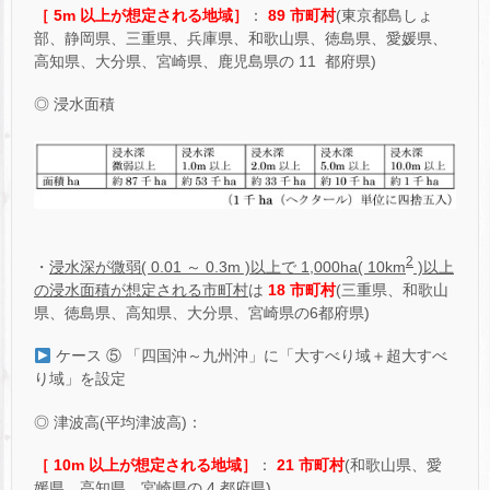
［ 5m 以上が想定される地域］
：
89 市町村
(東京都島しょ
部、静岡県、三重県、兵庫県、和歌山県、徳島県、愛媛県、
高知県、大分県、宮崎県、鹿児島県の 11 都府県)
◎ 浸水面積
2
・
浸水深が微弱( 0.01 ～ 0.3m )以上で 1,000ha( 10km
)以上
の浸水面積が想定される市町村
は
18 市町村
(三重県、和歌山
県、徳島県、高知県、大分県、宮崎県の6都府県)
ケース ⑤ 「四国沖～九州沖」に「大すべり域＋超大すべ
り域」を設定
◎ 津波高(平均津波高)：
［ 10m 以上が想定される地域］
：
21 市町村
(和歌山県、愛
媛県、高知県、宮崎県の 4 都府県)