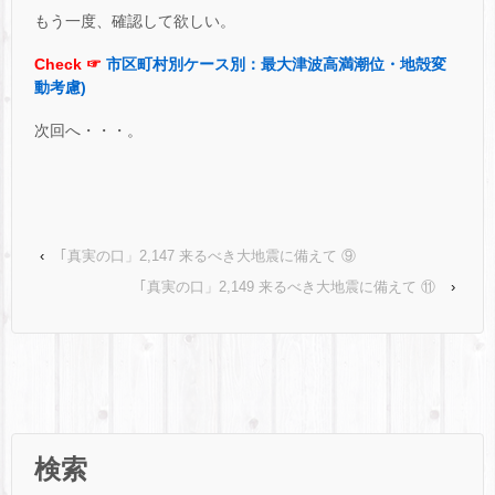
もう一度、確認して欲しい。
Check ☞
市区町村別ケース別：最大津波高満潮位・地殻変
動考慮)
次回へ・・・。
‹
｢真実の口」2,147 来るべき大地震に備えて ⑨
｢真実の口」2,149 来るべき大地震に備えて ⑪
›
検索