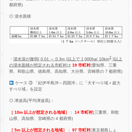
都府県)
◎ 浸水面積
2
・
浸水深が微弱( 0.01 ～ 0.3m )以上で 1,000ha( 10km
)以上
の浸水面積が想定される市町村
は
19 市町村
(愛知県、三重
県、和歌山県、徳島県、高知県、大分県、宮崎県の 7 都府県)
ケース ③ 「紀伊半島沖～四国沖」に「大すべり域＋超大
すべり域」を設定
◎ 津波高(平均津波高)：
［ 10m 以上が想定される地域］
：
14 市町村
(三重県、和歌
山県、高知県、宮崎県の 4 都府県)
［ 5m 以上が想定される地域］
：
97 市町村
(東京都島しょ