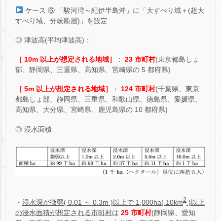
ケース ⑥ 「駿河湾～紀伊半島沖」に「大すべり域＋(超大
すべり域、分岐断層)」を設定
◎ 津波高(平均津波高)：
［ 10m 以上が想定される地域］
：
23 市町村
(東京都島しょ
部、静岡県、三重県、高知県、宮崎県の 5 都府県)
［ 5m 以上が想定される地域］
：
124 市町村
(千葉県、東京
都島しょ部、静岡県、三重県、和歌山県、徳島県、愛媛県、
高知県、大分県、宮崎県、鹿児島県の 10 都府県)
◎ 浸水面積
2
・
浸水深が微弱( 0.01 ～ 0.3m )以上で 1,000ha( 10km
)以上
の浸水面積が想定される市町村
は
25 市町村
(静岡県、愛知