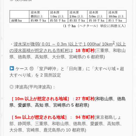
2
・
浸水深が微弱( 0.01 ～ 0.3m )以上で 1,000ha( 10km
)以上
の浸水面積が想定される市町村
は
18 市町村
(三重県、和歌山
県、徳島県、高知県、大分県、宮崎県の 6 都府県)
ケース ⑪ 「室戸岬沖」と「日向灘」に「大すべり域＋超
大すべり域」を 2 箇所設定
◎ 津波高(平均津波高)：
［ 10m 以上が想定される地域］
：
27 市町村
(和歌山県、徳島
県、愛媛県、高知 県、宮崎県の 5 都府県)
［ 5m 以上が想定される地域］
：
94 市町村
(東京都島しょ
部、静岡県、三重県、和歌山県、徳島県、愛媛県、高知県、
大分県、宮崎県、鹿児島県の 10 都府県)