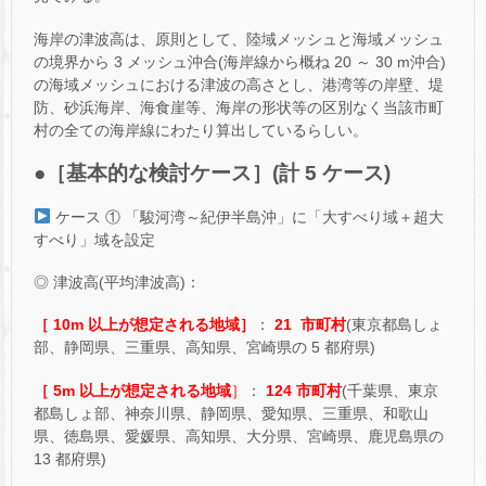
海岸の津波高は、原則として、陸域メッシュと海域メッシュ
の境界から 3 メッシュ沖合(海岸線から概ね 20 ～ 30 m沖合)
の海域メッシュにおける津波の高さとし、港湾等の岸壁、堤
防、砂浜海岸、海食崖等、海岸の形状等の区別なく当該市町
村の全ての海岸線にわたり算出しているらしい。
●［基本的な検討ケース］(計 5 ケース)
ケース ① 「駿河湾～紀伊半島沖」に「大すべり域＋超大
すべり」域を設定
◎ 津波高(平均津波高)：
［ 10m 以上が想定される地域］
：
21 市町村
(東京都島しょ
部、静岡県、三重県、高知県、宮崎県の 5 都府県)
［ 5m 以上が想定される地域
］
：
124 市町村
(千葉県、東京
都島しょ部、神奈川県、静岡県、愛知県、三重県、和歌山
県、徳島県、愛媛県、高知県、大分県、宮崎県、鹿児島県の
13 都府県)