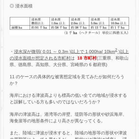
◎ 浸水面積
2
・
浸水深が微弱( 0.01 ～ 0.3m )以上で 1,000ha( 10km
)以上
の浸水面積が想定される市町村
は
18 市町村
(三重県、和歌山
県、徳島県、高知県、大分県、宮崎県の 6 都府県)
11 のケースの具体的な被害想定域を見てみたが如何だろう
か？
海岸における津波高よりも標高の低い全ての地域が浸水する
と誤解している方も多いのではないだろうか？
海岸の津波高は、港湾等の岸壁、堤防等の形状や砂浜海岸、
海食崖等の地形条件により高さが異なってくる。
また、陸域に津波が浸水すると、陸域の地形等の形状や津波