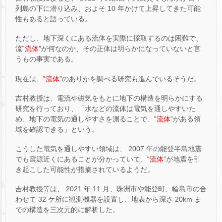
列島の下に潜り込み、およそ 10 年かけて上昇してきた可能
性もあると語っている。
ただし、地下深くにある流体を実際に採取するのは困難で、
流
‟流体”
が何なのか、その正体は明らかになっていないと言
うもの事実である。
現在は、
‟流体”
のありかを調べる研究も進んでいるそうだ。
吉村教授は、電流や磁気をもとに地下の構造を明らかにする
研究を行っており、「水などの流体は電気を通しやすいた
め、地下の電気の通しやすさを測ることで、
‟流体”
がある領
域を確認できる」という。
こうした電気を通しやすい領域は、 2007 年の能登半島地震
でも震源近くにあることが分かっていて、
‟流体”
が地震を引
き起こした可能性が指摘されているようだ。
吉村教授等は、 2021 年 11 月、珠洲市や能登町、輪島市の合
わせて 32 ケ所に観測機器を設置し、地表から深さ 20km ま
での構造を三次元的に解析した。