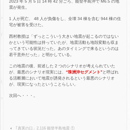
2023 年 5 月 5 日 14 時 42 分ごろ、能登半島沖で M6.5 の地
震が発生。
1 人が死亡、 48 人が負傷をし、全壊 34 棟を含む 944 棟の住
宅が被害を受けた。
西村教授は「ずっとこういう大きい地震が起こるのではない
かという可能性は持っていたが、地震活動も地殻変動も収ま
ってきている状況だった。あのタイミングで来るというのは
若干意外だった」と明かしている。
この地震の後、前述した 2 つのシナリオが考えられていた
が、最悪のシナリオ現実には、
“珠洲沖セグメント”
と呼ばれ
る活断層において地震が誘発されるという最悪のシナリオ
が、現実になったということらしい。
次回へ・・・。
‹
｢真実の口」2,116 能登半島地震 ①