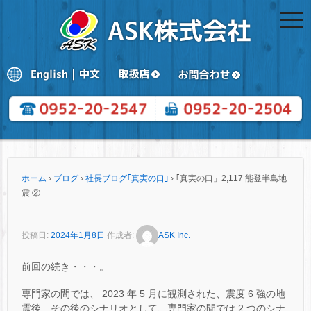
togg
navi
ホーム
›
ブログ
›
社長ブログ｢真実の口｣
›
｢真実の口」2,117 能登半島地
震 ②
投稿日:
2024年1月8日
作成者:
ASK Inc.
前回の続き・・・。
専門家の間では、 2023 年 5 月に観測された、震度 6 強の地
震後、その後のシナリオとして、専門家の間では 2 つのシナ