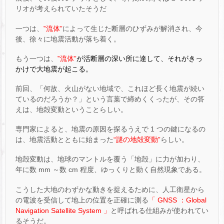
リオが考えられていたそうだ
一つは、
‟流体”
によって生じた断層のひずみが解消され、今
後、徐々に地震活動が落ち着く。
もう一つは、
‟流体”
が活断層の深い所に達して、それがきっ
かけで大地震が起こる。
前回、「何故、火山がない地域で、これほど長く地震が続い
ているのだろうか？」という言葉で締めくくったが、その答
えは、地殻変動ということらしい。
専門家によると、地震の原因を探るうえで 1 つの鍵になるの
は、地震活動とともに始まった
“謎の地殻変動”
らしい。
地殻変動は、地球のマントルを覆う「地殻」に力が加わり、
年に数 mm ～数 cm 程度、ゆっくりと動く自然現象である。
こうした大地のわずかな動きを捉えるために、人工衛星から
の電波を受信して地上の位置を正確に測る
「 GNSS ：Global
Navigation Satellite System 」
と呼ばれる仕組みが使われてい
るそうだ。