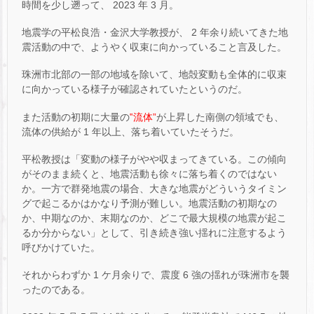
時間を少し遡って、 2023 年 3 月。
地震学の平松良浩・金沢大学教授が、 2 年余り続いてきた地
震活動の中で、ようやく収束に向かっていること言及した。
珠洲市北部の一部の地域を除いて、地殻変動も全体的に収束
に向かっている様子が確認されていたというのだ。
また活動の初期に大量の
‟流体”
が上昇した南側の領域でも、
流体の供給が 1 年以上、落ち着いていたそうだ。
平松教授は「変動の様子がやや収まってきている。この傾向
がそのまま続くと、地震活動も徐々に落ち着くのではない
か。一方で群発地震の場合、大きな地震がどういうタイミン
グで起こるかはかなり予測が難しい。地震活動の初期なの
か、中期なのか、末期なのか、どこで最大規模の地震が起こ
るか分からない」として、引き続き強い揺れに注意するよう
呼びかけていた。
それからわずか 1 ケ月余りで、震度 6 強の揺れが珠洲市を襲
ったのである。