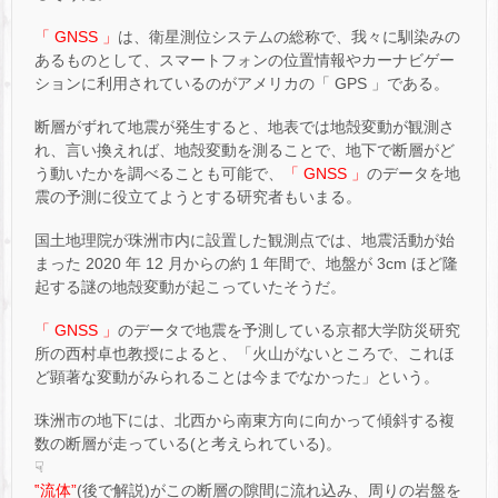
「 GNSS 」
は、衛星測位システムの総称で、我々に馴染みの
あるものとして、スマートフォンの位置情報やカーナビゲー
ションに利用されているのがアメリカの「 GPS 」である。
断層がずれて地震が発生すると、地表では地殻変動が観測さ
れ、言い換えれば、地殻変動を測ることで、地下で断層がど
う動いたかを調べることも可能で、
「 GNSS 」
のデータを地
震の予測に役立てようとする研究者もいまる。
国土地理院が珠洲市内に設置した観測点では、地震活動が始
まった 2020 年 12 月からの約 1 年間で、地盤が 3cm ほど隆
起する謎の地殻変動が起こっていたそうだ。
「 GNSS 」
のデータで地震を予測している京都大学防災研究
所の西村卓也教授によると、「火山がないところで、これほ
ど顕著な変動がみられることは今までなかった」という。
珠洲市の地下には、北西から南東方向に向かって傾斜する複
数の断層が走っている(と考えられている)。
☟
‟流体”
(後で解説)がこの断層の隙間に流れ込み、周りの岩盤を