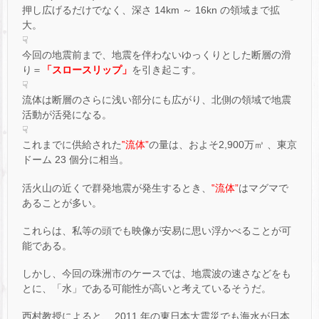
押し広げるだけでなく、深さ 14km ～ 16kn の領域まで拡
大。
☟
今回の地震前まで、地震を伴わないゆっくりとした断層の滑
り＝
「スロースリップ」
を引き起こす。
☟
流体は断層のさらに浅い部分にも広がり、北側の領域で地震
活動が活発になる。
☟
これまでに供給された
‟流体”
の量は、およそ2,900万㎥ 、東京
ドーム 23 個分に相当。
活火山の近くで群発地震が発生するとき、
‟流体”
はマグマで
あることが多い。
これらは、私等の頭でも映像が安易に思い浮かべることが可
能である。
しかし、今回の珠洲市のケースでは、地震波の速さなどをも
とに、「水」である可能性が高いと考えているそうだ。
西村教授によると、 2011 年の東日本大震災でも海水が日本