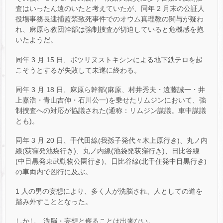
査はいったん遠のいたと考えていたが、同年 2 月末の公証人
役場事務長逮捕監禁致死事件でのオウム真理教の関与が疑わ
れ、麻原ら教団幹部は強制捜査が切迫していると危機感を抱
いたようだ。
同年 3 月 15 日、ボツリヌストキシンによる地下鉄テロを起
こそうとするが失敗して未遂に終わる。
同年 3 月 18 日、麻原ら幹部(麻原、村井秀夫・遠藤誠一・井
上嘉浩・青山吉伸・石川公一)を乗せたリムジンにおいて、強
制捜査への対応が協議された(通称：リムジン謀議。車中謀議
とも)。
同年 3 月 20 日、千代田線(我孫子発代々木上原行き)、丸ノ内
線(荻窪発池袋行き)、丸ノ内線(池袋発荻窪行き)、日比谷線
(中目黒発東武動物公園行き)、日比谷線(北千住発中目黒行き)
の車両内で凶行に及ぶ。
1 人の男の妄想により、多く人が洗脳され、人としての道を
踏み外すこととなった。
しかし、洗脳・妄想と侮ることは出来ない。