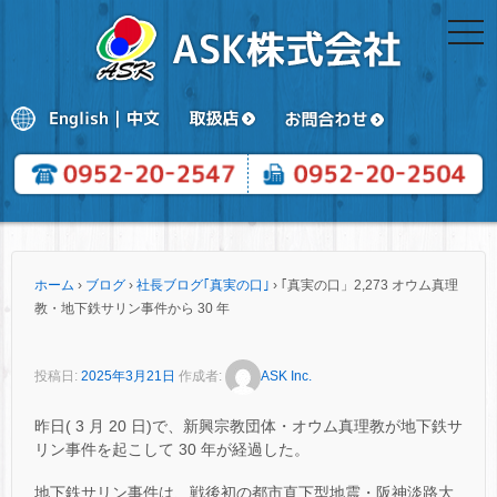
togg
navi
ホーム
›
ブログ
›
社長ブログ｢真実の口｣
›
｢真実の口」2,273 オウム真理
教・地下鉄サリン事件から 30 年
投稿日:
2025年3月21日
作成者:
ASK Inc.
昨日( 3 月 20 日)で、新興宗教団体・オウム真理教が地下鉄サ
リン事件を起こして 30 年が経過した。
地下鉄サリン事件は、戦後初の都市直下型地震・阪神淡路大