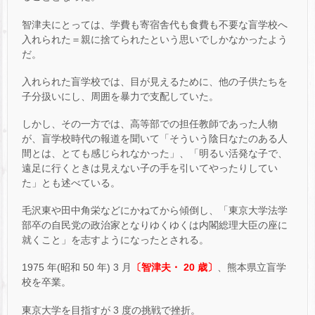
智津夫にとっては、学費も寄宿舎代も食費も不要な盲学校へ
入れられた＝親に捨てられたという思いでしかなかったよう
だ。
入れられた盲学校では、目が見えるために、他の子供たちを
子分扱いにし、周囲を暴力で支配していた。
しかし、その一方では、高等部での担任教師であった人物
が、盲学校時代の報道を聞いて「そういう陰日なたのある人
間とは、とても感じられなかった」、「明るい活発な子で、
遠足に行くときは見えない子の手を引いてやったりしてい
た」とも述べている。
毛沢東や田中角栄などにかねてから傾倒し、「東京大学法学
部卒の自民党の政治家となりゆくゆくは内閣総理大臣の座に
就くこと」を志すようになったとされる。
1975 年(昭和 50 年) 3 月
〔智津夫・ 20 歳〕
、熊本県立盲学
校を卒業。
東京大学を目指すが 3 度の挑戦で挫折。