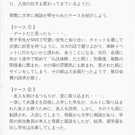
り、入信の仕方も変わってきているようだ。
実際に大学に相談が寄せられたケースを紹介しよう。
【ケース ① 】
・デートだと思ったら・・・。
男子学生がSNSで可愛い女性と知り合い、チャットを通して
次第に好意を持つように。ヨガの話で盛り上がり、体験イベ
ントに行かないかと誘われ、会うことになる。当日、会場に
向かう道中で初めて「仏法体験」だと聞く。到着後、複数の
関係者に囲まれ、その場の雰囲気にも飲まれ、渡された紙に
サインをしてしまう。その紙は入会届だったようで、後日会
費の請求が届く。
【ケース ② 】
・友人を助けるつもりが、逆に取り込まれ・・・。
一浪して弁護士を目指し入学した学生が、カルトに取り込ま
れた友人を救うために、友人を説得。しかし、そのうち逆に
勧誘され、入信してしまう。母親から大学に相談があり、学
部の担当教員が本人と母親と面談をしたが、結局、退学届を
出し学生は出家してしまった。