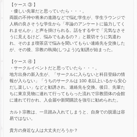
【ケース ③ 】
・優しい先輩だと思っていたら・・・。
両親の不仲や将来の進路などで悩む学生が、学生ラウンジで
人柄の良さそうな学生から「卒論のアンケートに協力してく
れませんか」と声を掛けられる。話をする中で「元気なさそ
うに見えるけど、悩みでもあるの？」と親切そうに気遣わ
れ、そのまま喫茶店で悩みを聞いてもらい連絡先を交換した
が、その後、宗教の執拗(しつよう)な勧誘が始まった。
【ケース ④ 】
・サークルイベントだと思っていたら・・・。
地方出身の新入生が、「サークルに入らないと科目登録の情
報が入らない」「うちのサークルは 100 名以上いるから安心
だし楽しい」などと勧誘され、連絡先を交換。後日、先輩た
ちに東京見物に連れて行ってもらった流れで宗教団体の会館
に連れて行かれ、入会届や新聞購読を強引に勧められた。
カルト宗教は、一旦踏み入れてしまうと、自身での脱退は容
易ではない。
貴方の身近な人は大丈夫だろうか？