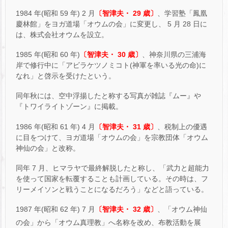
1984 年(昭和 59 年) 2 月
〔智津夫・ 29 歳〕
、学習塾「鳳凰
慶林館」をヨガ道場「オウムの会」に変更し、 5 月 28 日に
は、株式会社オウムを設立。
1985 年(昭和 60 年)
〔智津夫・ 30 歳〕
、神奈川県の三浦海
岸で修行中に「アビラケツノミコト(神軍を率いる光の命)に
なれ」と啓示を受けたという。
同年秋には、空中浮揚したと称する写真が雑誌『ムー』や
『トワイライトゾーン』に掲載。
1986 年(昭和 61 年) 4 月
〔智津夫・ 31 歳〕
、税制上の優遇
に目をつけて、ヨガ道場「オウムの会」を宗教団体「オウム
神仙の会」と改称。
同年 7 月、ヒマラヤで最終解脱したと称し、「武力と超能力
を使って国家を転覆することも計画している。その時は、フ
リーメイソンと戦うことになるだろう」などと語っている。
1987 年(昭和 62 年) 7 月
〔智津夫・ 32 歳〕
、「オウム神仙
の会」から「オウム真理教」へ名称を改め
、布教活動を展