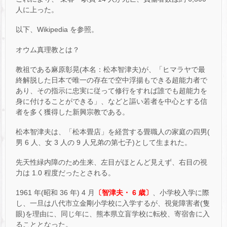
人に上った。
以下、Wikipedia を参照。
オウム真理教とは？
教祖である麻原彰晃(本名：松本智津夫)が、「ヒマラヤで最
終解脱した日本で唯一の存在で空中浮揚もできる超能力者で
あり、その指示に忠実に従って修行をすれば誰でも超能力を
身に付けることができる」、などと謳い若者を中心とする信
者を多く獲得した新興宗教である。
松本智津夫は、「松本畳店」を経営する畳職人の家庭の四男(
男 6 人、女 3 人の 9 人兄弟の第七子)として生まれた。
先天性緑内障のため生来、左目がほとんど見えず、右目の視
力は 1.0 程度だったとされる。
1961 年(昭和 36 年) 4 月
〔智津夫・ 6 歳〕
、小学校入学に際
し、一旦は八代市立金剛小学校に入学するが、視覚障害者(隻
眼)を理由に、同じ年に、熊本県立盲学校に転校、寄宿舎に入
ることとなった。