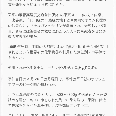
震災発生から約 2 ケ月後に起きた。
東京の帝都高速度交通営団(現在の東京メトロ)の丸ノ内線、
日比谷線、千代田線の 3 路線の地下鉄車両内でオウム真理教
の信者らにより神経ガスのサリンが散布され、乗客および職
員、さらには被害者の救助にあたった人々にも死者を含む多
数の被害者が出た。
1995 年当時、平時の大都市において無差別に化学兵器が使用
されるという世界初の化学兵器を利用した無差別テロ事件で
もあった。
使用された化学兵器は、サリン(化学式：C
H
FO
P)。
4
10
2
事件当日の 3 月 20 日は月曜日で、事件は平日朝のラッシュ
アワーのピーク時が狙われた。
オウム真理教の信者 5 人は、 500 〜 600g の溶液が入った袋
詰めを運び、各々に命じられた列車に乗り込み、乗降口付近
で先端を尖らせた傘を使い、袋を数回突いて下車。
これにより、 乗客・駅員 14 人が死亡、負傷者数は約 6,300