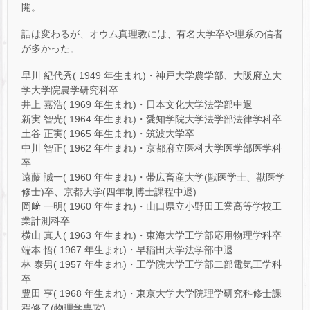
開。
話は変わるが、オウム真理教には、有名大学卒や理系の信者
が多かった。
早川 紀代秀( 1949 年生まれ)・神戸大学農学部、大阪府立大
学大学院農学研究科卒
井上 嘉浩( 1969 年生まれ)・日本文化大学法学部中退
新実 智光( 1964 年生まれ)・愛知学院大学法学部法律学科卒
土谷 正実( 1965 年生まれ)・筑波大学卒
中川 智正( 1962 年生まれ)・京都府立医科大学医学部医学科
卒
遠藤 誠一( 1960 年生まれ)・帯広畜産大学(獣医学士、獣医学
修士)卒、京都大学(四年制博士課程中退)
岡﨑 一明( 1960 年生まれ)・山口県立小野田工業高等学校工
業計測科卒
横山 真人( 1963 年生まれ)・東海大学工学部応用物理学科卒
端本 悟( 1967 年生まれ)・早稲田大学法学部中退
林 泰男( 1957 年生まれ)・工学院大学工学部二部電気工学科
卒
豊田 亨( 1968 年生まれ)・東京大学大学院理学研究科修士課
程修了(物理学専攻)