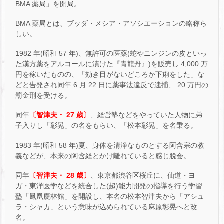
BMA 薬局」を開局。
BMA 薬局とは、ブッダ・メシア・アソシエーションの略称ら
しい。
1982 年(昭和 57 年)、無許可の医薬(蛇やニンジンの皮といっ
た漢方薬をアルコールに漬けた『青龍丹』)を販売し 4,000 万
円を稼いだものの、「効き目がないどころか下痢をした」な
どと告発され同年 6 月 22 日に薬事法違反で逮捕、 20 万円の
罰金刑を受ける。
同年
〔智津夫・ 27 歳〕
、経営塾などをやっていた人物に弟
子入りし「彰晃」の名をもらい、「松本彰晃」を名乗る。
1983 年(昭和 58 年)夏、身体を清浄なものとする阿含宗の教
義などが、本来の阿含経とかけ離れていると感じ脱会。
同年
〔智津夫・ 28 歳〕
、東京都渋谷区桜丘に、仙道・ヨ
ガ・東洋医学などを統合した(超)能力開発の指導を行う学習
塾「鳳凰慶林館」を開設し、本名の松本智津夫から「アシュ
ラ・シャカ」という意味が込められている麻原彰晃へと改
名。