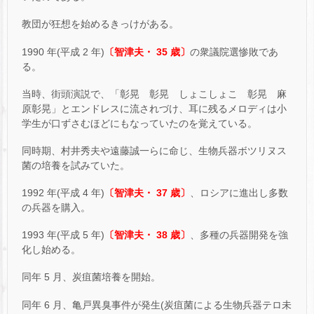
教団が狂想を始めるきっけがある。
1990 年(平成 2 年)
〔智津夫・ 35 歳〕
の衆議院選惨敗であ
る。
当時、街頭演説で、「彰晃 彰晃 しょこしょこ 彰晃 麻
原彰晃」とエンドレスに流されづけ、耳に残るメロディは小
学生が口ずさむほどにもなっていたのを覚えている。
同時期、村井秀夫や遠藤誠一らに命じ、生物兵器ボツリヌス
菌の培養を試みていた。
1992 年(平成 4 年)
〔智津夫・ 37 歳〕
、ロシアに進出し多数
の兵器を購入。
1993 年(平成 5 年)
〔智津夫・ 38 歳〕
、多種の兵器開発を強
化し始める。
同年 5 月、炭疽菌培養を開始。
同年 6 月、亀戸異臭事件が発生(炭疽菌による生物兵器テロ未