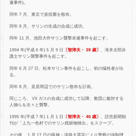
遂事件)。
同年 7 月、東京で炭疽菌を散布。
同年 8 月、サリンの生成の合成に成功。
同年 11 月、池田大作サリン襲撃未遂事件を起こす。
1994 年(平成 6 年) 5 月 9 日
〔智津夫・ 39 歳〕
、滝本太郎弁
護士サリン襲撃事件を起こす。
同年 6 月 27 日、松本サリン事件を起こし、初の犠牲者が出
る。
同年 8 月、皇居周辺でのサリン散布を計画。
同じころ、 VX ガスの合成に成功して以降、教団に敵対する
人物らを次々と襲撃。
1995 年(平成 7 年) 1 月 1 日
〔智津夫・ 40 歳〕
、読売新聞朝
刊が「上九一色村でのサリン残留物検出」をスクープ。
その後、 1 月 17 日の阪神・淡路大震災により警察の強制捜