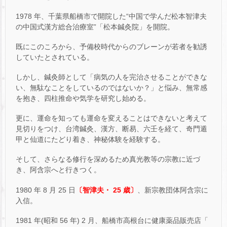
1978 年、千葉県船橋市で開院した“中国で学んだ松本智津夫
の中国式漢方総合治療室”「松本鍼灸院」を開院。
既にこのころから、予備校時代からのブレーンが若者を勧誘
していたとされている。
しかし、鍼灸師として「病気の人を完治させることができな
い、無駄なことをしているのではないか？」と悩み、無常感
を抱き、四柱推命や気学を研究し始める。
更に、運命を知っても運命を変えることはできないと考えて
見切りをつけ、台湾鍼灸、漢方、断易、六壬を経て、奇門遁
甲と仙道にたどり着き、神秘体験を経験する。
そして、さらなる修行を深めるため真光教等の宗教に近づ
き、阿含宗へと行きつく。
1980 年 8 月 25 日
〔智津夫・ 25 歳〕
、新宗教団体阿含宗に
入信。
1981 年(昭和 56 年) 2 月、船橋市高根台に健康薬品販売店「