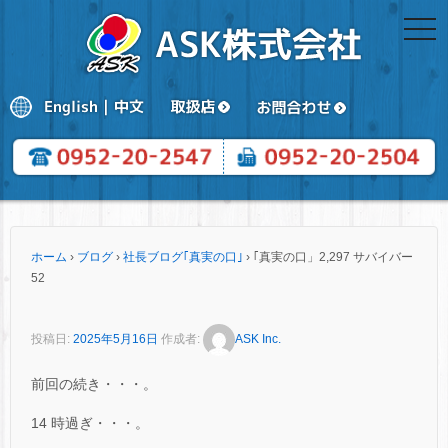
togg
navi
ホーム
›
ブログ
›
社長ブログ｢真実の口｣
›
｢真実の口」2,297 サバイバー
52
投稿日:
2025年5月16日
作成者:
ASK Inc.
前回の続き・・・。
14 時過ぎ・・・。