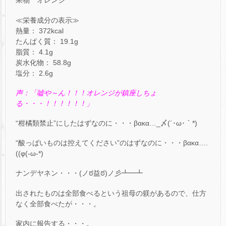
果物 オレンジ
≪栄養成分の表示≫
熱量： 372kcal
たんぱく質： 19.1g
脂質： 4.1g
炭水化物： 58.8g
塩分： 2.6g
声：「嘘や～ん！！！オレンジが鎮座しちょ
る・・・！！！！！！」
“柑橘類禁止”にしたはずなのに・・・βακα…_〆(´･ω･｀*)
“酸っぱいものは控えてください”のはずなのに・・・βακα….
((φ(-ω-*)
ナンデヤネン・・・(ノಠ益ಠ)ノ彡┻━┻
出されたものは全部食べるという祖母の躾があるので、仕方
なく全部食べたが・・・。
家内に報告する・・・。