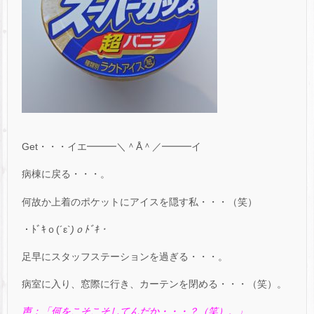
Get・・・イエ━━━＼＾Å＾／━━━イ
病棟に戻る・・・。
何故か上着のポケットにアイスを隠す私・・・（笑）
・ﾄﾞｷｏ(´ε`
)ｏﾄﾞｷ・
足早にスタッフステーションを過ぎる・・・。
病室に入り、窓際に行き、カーテンを閉める・・・（笑）。
声：「何をこそこそしてんだか・・・？（笑）。」