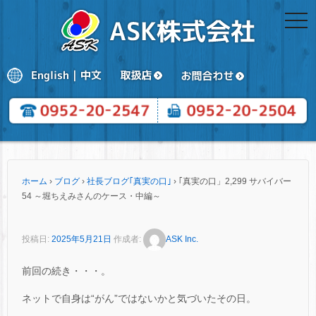
togg
navi
ホーム
›
ブログ
›
社長ブログ｢真実の口｣
›
｢真実の口」2,299 サバイバー
54 ～堀ちえみさんのケース・中編～
投稿日:
2025年5月21日
作成者:
ASK Inc.
前回の続き・・・。
ネットで自身は“がん”ではないかと気づいたその日。