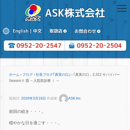
togg
navi
ホーム
›
ブログ
›
社長ブログ｢真実の口｣
›
｢真実の口」2,322 サバイバー
SeasonⅡ ⑬ ～入院前診察 ⅰ ～
投稿日:
2026年3月19日
作成者:
ASK Inc.
前回の続き・・・。
穏やかな日を過ごす・・・。