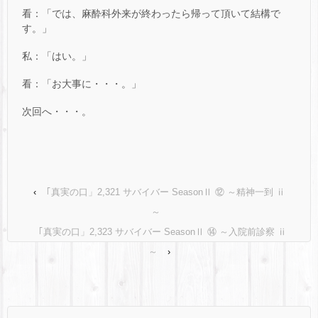
看：「では、麻酔科外来が終わったら帰って頂いて結構で
す。」
私：「はい。」
看：「お大事に・・・。」
次回へ・・・。
‹
｢真実の口」2,321 サバイバー SeasonⅡ ⑫ ～精神一到 ⅱ
～
｢真実の口」2,323 サバイバー SeasonⅡ ⑭ ～入院前診察 ⅱ
～
›