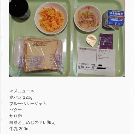
≪メニュー≫
食パン 120g
ブルーベリージャム
バター
炒り卵
白菜としめじのドレ和え
牛乳 200ml