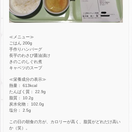
≪メニュー≫
ごはん 200g
手作りハンバーグ
長芋のわさび醤油漬け
きのこのしぐれ煮
キャベツのスープ
≪栄養成分の表示≫
熱量： 613kcal
たんぱく質： 22.9g
脂質： 10.2g
炭水化物： 102.0g
塩分： 2.5g
この日の朝食の方が、カロリーが高く、脂質がどれだけ高い
か（笑）。