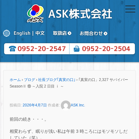
togg
navi
ホーム
›
ブログ
›
社長ブログ｢真実の口｣
›
｢真実の口」2,327 サバイバー
SeasonⅡ ⑱ ～入院 2 日目 ⅰ ～
投稿日:
2026年4月7日
作成者:
ASK Inc.
前回の続き・・・。
相変わらず、眠りが浅い私は午前 3 時ころにはモソモソしだ
していた（笑）。