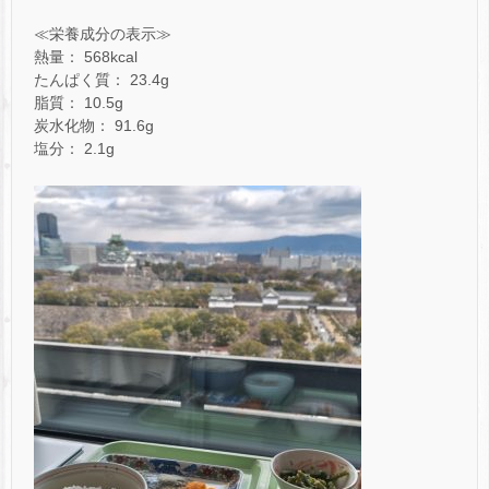
≪栄養成分の表示≫
熱量： 568kcal
たんぱく質： 23.4g
脂質： 10.5g
炭水化物： 91.6g
塩分： 2.1g