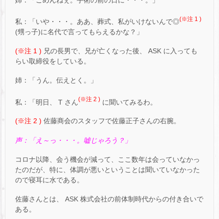
姉：「ごめんねぇ。手術の前の日に・・・。」
(※注 1 )
私：「いや・・・。ああ、葬式、私がいけないんで◎
(甥っ子)に名代で言ってもらえるかな？」
(※注 1 )
兄の長男で、兄が亡くなった後、 ASK に入っても
らい取締役をしている。
姉：「うん。伝えとく。」
(※注 2 )
私：「明日、 T さん
に聞いてみるわ。
(※注 2 )
佐藤商会のスタッフで佐藤正子さんの右腕。
声：「え～っ・・・。嘘じゃろう？」
コロナ以降、会う機会が減って、ここ数年は会っていなかっ
たのだが、特に、体調が悪いということは聞いていなかった
ので寝耳に水である。
佐藤さんとは、 ASK 株式会社の前体制時代からの付き合いで
ある。