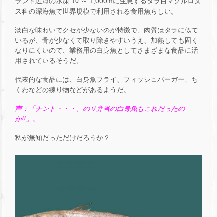
ランド近海の水深 10 ～ 1,000mに生息するタラ目マクルロヌ
ス科の深海魚で世界規模で利用される食用魚らしい。
淡白な味わいでクセが少ないのが特徴で、肉質はタラに似て
いるが、骨が少なくて取り除きやすいうえ、加熱しても固く
なりにくいので、業務用の白身魚としてさまざまな食品に活
用されているそうだ。
代表的な食品には、白身魚フライ、フィッシュバーガー、ち
くわなどの練り物などがあるようだ。
声：「ナント・・・、のり弁当の白身魚もこれだったの
か!!」。
私が無知だっただけだろうか？