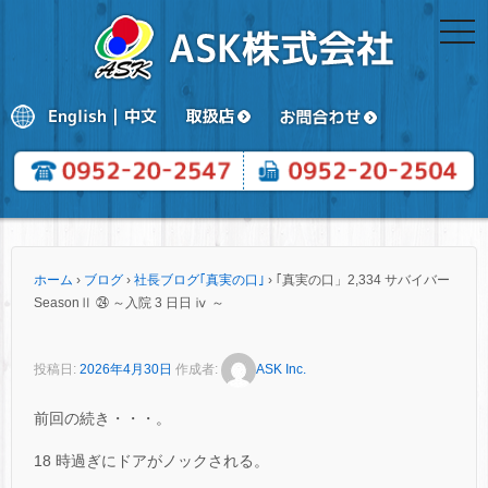
togg
navi
ホーム
›
ブログ
›
社長ブログ｢真実の口｣
›
｢真実の口」2,334 サバイバー
SeasonⅡ ㉔ ～入院 3 日日 ⅳ ～
投稿日:
2026年4月30日
作成者:
ASK Inc.
前回の続き・・・。
18 時過ぎにドアがノックされる。