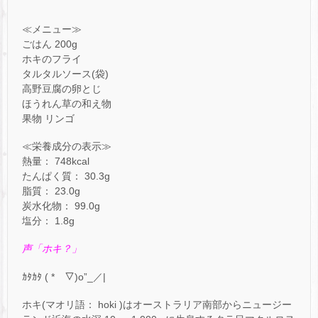
≪メニュー≫
ごはん 200g
ホキのフライ
タルタルソース(袋)
高野豆腐の卵とじ
ほうれん草の和え物
果物 リンゴ
≪栄養成分の表示≫
熱量： 748kcal
たんぱく質： 30.3g
脂質： 23.0g
炭水化物： 99.0g
塩分： 1.8g
声「ホキ？」
ｶﾀｶﾀ ( *￣▽)o”_／|
ホキ(マオリ語： hoki )はオーストラリア南部からニュージー