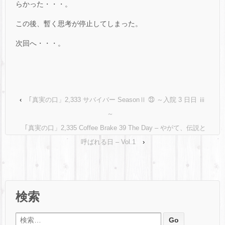
らかった・・・。
この後、暫く思考が停止してしまった。
次回へ・・・。
‹
｢真実の口」2,333 サバイバー SeasonⅡ ㉓ ～入院 3 日日 ⅲ
～
｢真実の口」2,335 Coffee Brake 39 The Day – やがて、伝説と
呼ばれる日 – Vol.1
›
検索
検索: