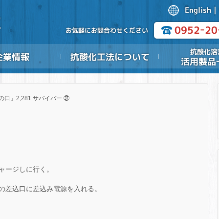
の口」2,281 サバイバー ㊲
ャージしに行く。
の差込口に差込み電源を入れる。