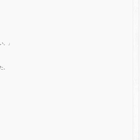
い。」
た。