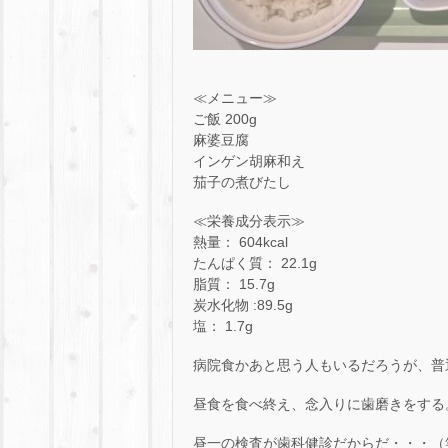
≪メニュー≫
ご飯 200g
麻婆豆腐
インゲン胡麻和え
茄子の煮びたし
≪栄養成分表示≫
熱量： 604kcal
たんぱく質： 22.1g
脂質： 15.7g
炭水化物 :89.5g
塩： 1.7g
病院食かあと思う人もいるだろうが、普
昼食を食べ終え、念入りに歯磨きをする
昼一の検査が歯科健診だからだ・・・（