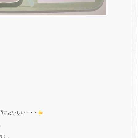
通においしい・・・
。
笑）。