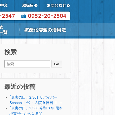
検索
検索:
最近の投稿
｢真実の口」2,361 サバイバー
SeasonⅡ ㊹ ～入院 9 日日 ⅰ ～
｢真実の口」2,360 令和 8 年 熊本
地震発生から 1 週間