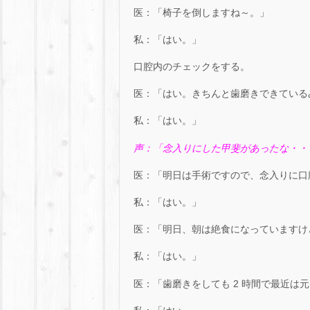
医：「椅子を倒しますね～。」
私：「はい。」
口腔内のチェックをする。
医：「はい。きちんと歯磨きできている
私：「はい。」
声：「念入りにした甲斐があったな・・
医：「明日は手術ですので、念入りに口
私：「はい。」
医：「明日、朝は絶食になっていますけ
私：「はい。」
医：「歯磨きをしても 2 時間で最近は