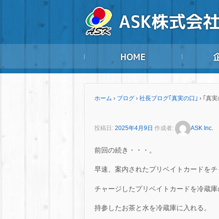
ホーム
›
ブログ
›
社長ブログ｢真実の口｣
›
｢真実
投稿日:
2025年4月9日
作成者:
ASK Inc.
前回の続き・・・。
早速、案内されたプリベイトカードをチ
チャージしたプリベイトカードを冷蔵庫
持参したお茶と水を冷蔵庫に入れる。