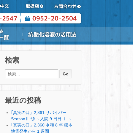
検索
検索:
最近の投稿
｢真実の口」2,361 サバイバー
SeasonⅡ ㊹ ～入院 9 日日 ⅰ ～
｢真実の口」2,360 令和 8 年 熊本
地震発生から 1 週間