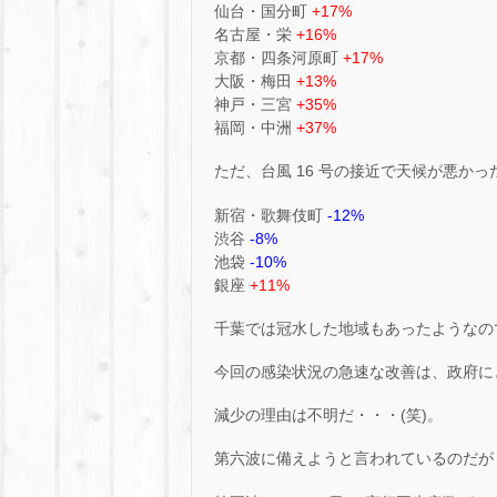
仙台・国分町
+17%
名古屋・栄
+16%
京都・四条河原町
+17%
大阪・梅田
+13%
神戸・三宮
+35%
福岡・中洲
+37%
ただ、台風 16 号の接近で天候が悪か
新宿・歌舞伎町
-12%
渋谷
-8%
池袋
-10%
銀座
+11%
千葉では冠水した地域もあったようなの
今回の感染状況の急速な改善は、政府に
減少の理由は不明だ・・・(笑)。
第六波に備えようと言われているのだが