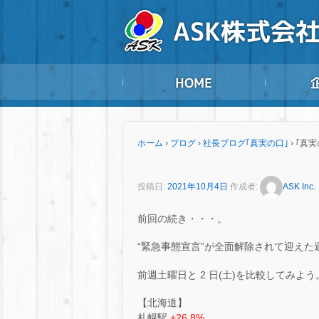
ホーム
›
ブログ
›
社長ブログ｢真実の口｣
›
｢真実
投稿日:
2021年10月4日
作成者:
ASK Inc.
前回の続き・・・。
“緊急事態宣言”が全面解除されて迎え
前週土曜日と 2 日(土)を比較してみよう
【北海道】
札幌駅
+26.8%