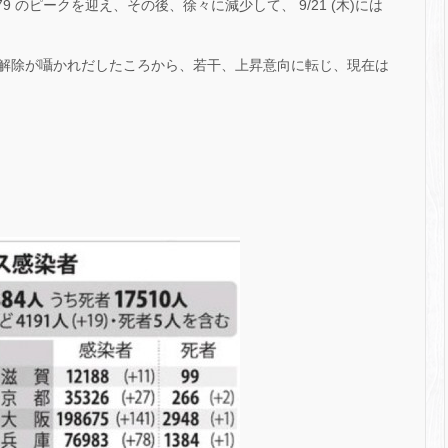
.79 のピークを迎え、その後、徐々に減少して、 9/21 (木)には
解除が囁かれだしたころから、若干、上昇意向に転じ、現在は