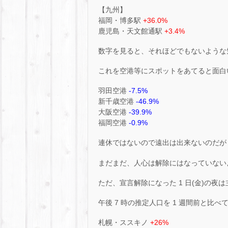
【九州】
福岡・博多駅
+36.0%
鹿児島・天文館通駅
+3.4%
数字を見ると、それほどでもないような
これを空港等にスポットをあてると面白
羽田空港
-7.5%
新千歳空港
-46.9%
大阪空港
-39.9%
福岡空港
-0.9%
連休ではないので遠出は出来ないのだが
まだまだ、人心は解除にはなっていない
ただ、宣言解除になった 1 日(金)の
午後 7 時の推定人口を 1 週間前と比べ
札幌・ススキノ
+26%