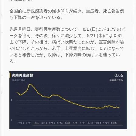
全国的に新規感染者の減少傾向が続き、重症者、死亡報告例
も下降の一途を辿っている。
先週月曜日、実行再生産数について、 8/1 (日)にが 1.79 のピ
ークを迎え、その後、徐々に減少して、 9/21 (木)には 0.61
まで下降、その後は、横ばい状態だったのが、宣言解除が囁
かれだしたころから、若干、上昇意向に転じ、 0.7 になって
いると報告したが、以降は、下降気味の横ばいを辿ってい
る。