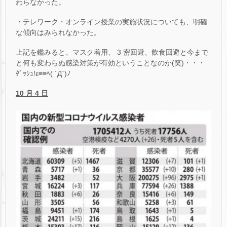
わらなかった。
・テレワーク・オンライン授業の実施状況についても、明確
な傾向はみられなかった。
上記を鑑みると、マスク着用、 3 密回避、飲食回避と今まで
と何も変わらぬ感染対策が有効ということなのか(笑)・・・
ﾀﾞｯｼｭ!ε≡≡ﾍ( ´Д`)ﾉ
10 月 4 日