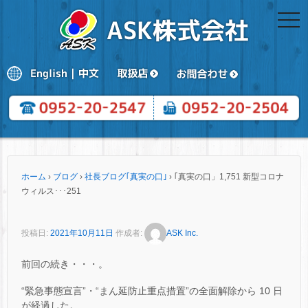
togg
navi
ホーム
›
ブログ
›
社長ブログ｢真実の口｣
›
｢真実の口」1,751 新型コロナ
ウィルス･･･251
投稿日:
2021年10月11日
作成者:
ASK Inc.
前回の続き・・・。
“緊急事態宣言”・“まん延防止重点措置”の全面解除から 10 日
が経過した。