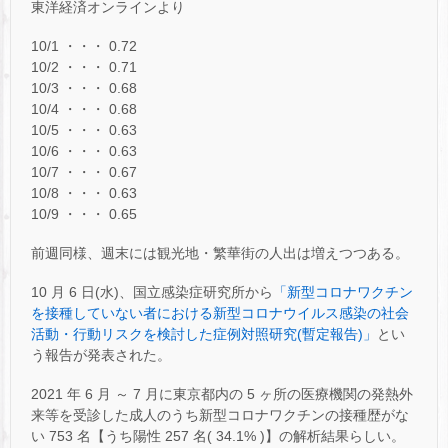
東洋経済オンラインより
10/1 ・・・ 0.72
10/2 ・・・ 0.71
10/3 ・・・ 0.68
10/4 ・・・ 0.68
10/5 ・・・ 0.63
10/6 ・・・ 0.63
10/7 ・・・ 0.67
10/8 ・・・ 0.63
10/9 ・・・ 0.65
前週同様、週末には観光地・繁華街の人出は増えつつある。
10 月 6 日(水)、国立感染症研究所から
「新型コロナワクチン
を接種していない者における新型コロナウイルス感染の社会
活動・行動リスクを検討した症例対照研究(暫定報告)」
とい
う報告が発表された。
2021 年 6 月 ～ 7 月に東京都内の 5 ヶ所の医療機関の発熱外
来等を受診した成人のうち新型コロナワクチンの接種歴がな
い 753 名【うち陽性 257 名( 34.1% )】の解析結果らしい。