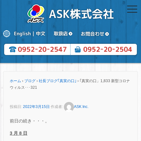
togg
navi
ホーム
›
ブログ
›
社長ブログ｢真実の口｣
›
｢真実の口」1,833 新型コロナ
ウィルス･･･321
投稿日:
2022年3月15日
作成者:
ASK Inc.
前日の続き・・・。
3 月 8 日