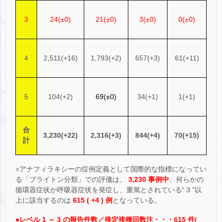
3
24(±0)
21(±0)
3(±0)
0(±0)
4
2,511(+16)
1,793(+2)
657(+3)
61(+11)
5
104(+2)
69(±0)
34(+1)
1(+1)
合
3,230(+22)
2,316(+3)
844(+4)
70(+15)
計
○アナフィラキシーの症例定義として国際的な指標になってい
る「ブライトン分類」での評価は、
3,230 事例中
、何らかの
循環器症状か呼吸器症状を発症し、重篤とされている“ 3 ”以
上に該当するのは
615 ( +4 ) 例
となっている。
●レベル 1 ～ 3 の報告件数／推定接種回数注・・・615 件/