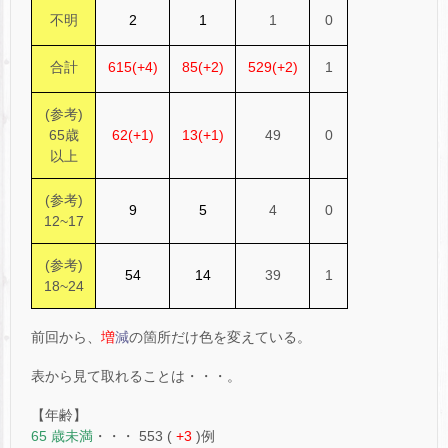
不明
2
1
1
0
合計
615(+4)
85(+2)
529(+2)
1
(参考)
65歳
62(+1)
13(+1)
49
0
以上
(参考)
9
5
4
0
12~17
(参考)
54
14
39
1
18~24
前回から、
増
減
の箇所だけ色を変えている。
表から見て取れることは・・・。
【年齢】
65 歳未満
・・・ 553 (
+3
)例