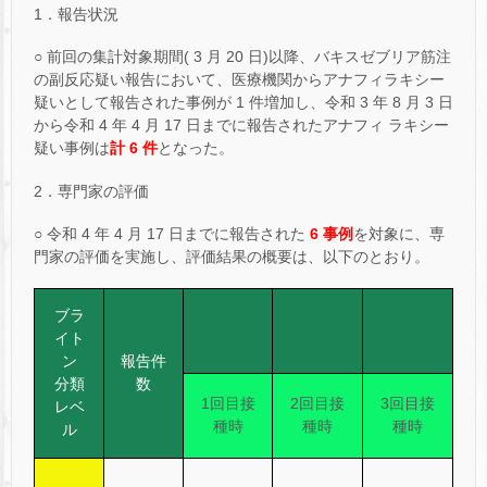
1．報告状況
○ 前回の集計対象期間( 3 月 20 日)以降、バキスゼブリア筋注
の副反応疑い報告において、医療機関からアナフィラキシー
疑いとして報告された事例が 1 件増加し、令和 3 年 8 月 3 日
から令和 4 年 4 月 17 日までに報告されたアナフィ ラキシー
疑い事例は
計 6 件
となった。
2．専門家の評価
○ 令和 4 年 4 月 17 日までに報告された
6 事例
を対象に、専
門家の評価を実施し、評価結果の概要は、以下のとおり。
ブラ
イト
ン
報告件
分類
数
1回目接
2回目接
3回目接
レベ
種時
種時
種時
ル