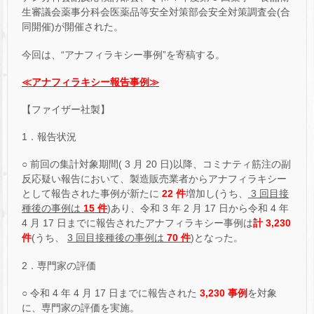
生審議会薬事分科会医薬品等安全対策部会安全対策調査会(合
同開催)が開催された。
今回は、“アナフィラキシー事例”を寄稿する。
≪アナフィラキシー報告事例≫
【ファイザー社製】
1．報告状況
○ 前回の集計対象期間( 3 月 20 日)以降、コミナティ筋注の副
反応疑い報告において、製造販売業者からアナフィラキシー
として報告された事例が新たに
22 件
増加し(うち、
3 回目接
種後の事例は
15 件
)あり、令和 3 年 2 月 17 日から令和 4 年
4 月 17 日までに報告されたアナフィラキシー事例は
計 3,230
件
(うち、
3 回目接種後の事例は
70 件
)となった。
2．専門家の評価
○ 令和 4 年 4 月 17 日までに報告された
3,230 事例
を対象
に、専門家の評価を実施。