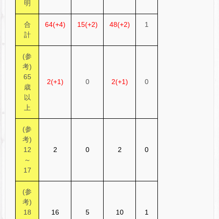
明
合
64(+4)
15(+2)
48(+2)
1
計
(参
考)
65
2(+1)
0
2(+1)
0
歳
以
上
(参
考)
12
2
0
2
0
～
17
(参
考)
18
16
5
10
1