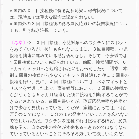
○ 国内の 3 回目接種後に係る副反応疑い報告状況について
は、現時点では重大な懸念は認められない。
○ 国内外の 3 回目接種後の係る副反応疑いの報告状況につい
ても、引き続き注視していく。
〔考察〕
今回 3 回目接種、小児対象へのワクチンにスポット
をあてているが、検証もされないままに、 3 回目接種、小児
接種を拙速に進めている感は否めなし。そして、今会議では
4 回目接種についても語られている。前回、接種間隔が、 6
ヶ月から 5 ヶ月へと短縮された旨をお伝えしたが、通常、本
剤 2 回目の接種から少なくとも 5 ヶ月経過した後に 3 回目の
接種を行い、更に、 4 回目接種については、ベネフィットと
リスクを考慮した上で、高齢者等において、 3 回目の接種か
ら少なくとも 5 ヶ月月経過した後に接種を判断することがで
きるとされている。前回も書いたが、副反応発生率を確率だ
けで少なく見積もっているようだが、家族にとっては、何百
万分の 1 ではなく、 1 分の 1 の発生だということを忘れない
で欲しいものだ。ワクチンを接種すれば接種するほど、変異
株を産み、自身の中の抗体が本来あるべきものではなくなっ
ていっているということにそろそろ気づいて欲しいものだ。