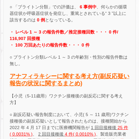
○ 「ブライトン分類」での評価は、
6 事例中
、何らかの循環
器症状か呼吸器症状を発症し、重篤とされている“ 3 ”以上に
該当するのは
0 例
となっている。
・ レベル 1 ～ 3 の報告件数／推定接種回数・・・ 0 件/
116,907 回接種
・ 100 万回あたりの報告件数・・・ 0 件
○ ブライトン分類レベル 1 ～ 3 の年齢別・性別の報告件数は
無し。
アナフィラキシーに関する考え方(副反応疑い
報告の状況に関するまとめ)
【小児（5-11歳用）ワクチン接種後の副反応に関する考え
方】
○ 副反応疑い報告制度において、小児( 5 ～ 11 歳用)ワクチン
接種後の副反応疑いとして報告されたものは、接種開始から
2022 年 4 月 17 日までに医療機関報告が
1 回目接種後
25 件
( 0.0031% )
、
2 回目接種後
4 件( 0.0010% )
、製造販売業者