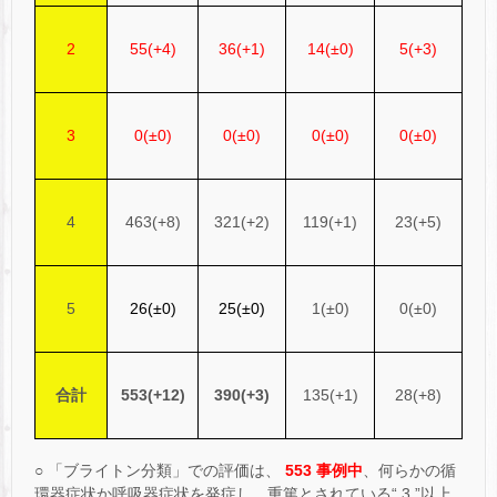
2
55(+4)
36(+1)
14(±0)
5(+3)
3
0(±0)
0(±0)
0(±0)
0(±0)
4
463(+8)
321(+2)
119(+1)
23(+5)
5
26(±0)
25(±0)
1(±0)
0(±0)
合計
553(+12)
390(+3)
135(+1)
28(+8)
○ 「ブライトン分類」での評価は、
553 事例中
、何らかの循
環器症状か呼吸器症状を発症し、重篤とされている“ 3 ”以上