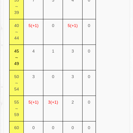
～
39
40
5(+1)
0
5(+1)
0
～
44
45
4
1
3
0
～
49
50
3
0
3
0
～
54
55
5(+1)
3(+1)
2
0
～
59
60
0
0
0
0