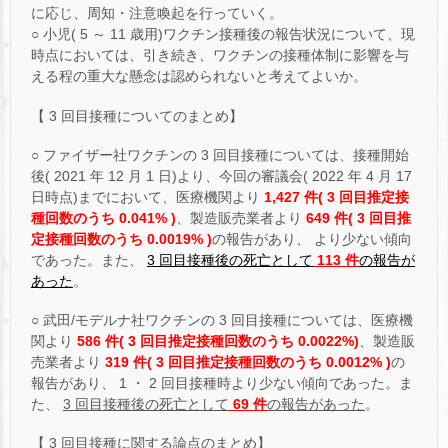
に応じ、周知・注意喚起を行っていく。
○ 小児( 5 ～ 11 歳用)ワクチン接種後の報告状況について、現
時点においては、引き続き、ワクチンの接種体制に影響を与
える程の重大な懸念は認められないと考えてよいか。
【 3 回目接種についてのまとめ】
○ ファイザー社ワクチンの 3 回目接種については、接種開始
後( 2021 年 12 月 1 日)より、今回の審議会( 2022 年 4 月 17
日時点)までにおいて、医療機関より
1,427 件( 3 回目推定接
種回数のうち 0.041% )
、製造販売業者より
649 件( 3 回目推
定接種回数のうち 0.0019% )
の報告があり、 より少ない傾向
であった。また、
3 回目接種後の死亡として
113 件
の報告が
あった
。
○ 武田/モデルナ社ワクチンの 3 回目接種については、医療機
関より
586 件
( 3 回目推定接種回数のうち 0.0022%)
、製造販
売業者より
319 件( 3 回目推定接種回数のうち 0.0012% )
の
報告があり、 1 ・ 2 回目接種時より少ない傾向であった。ま
た、
3 回目接種後の死亡として
69 件
の報告があった
。
【 3 回目接種に関する論点のまとめ】