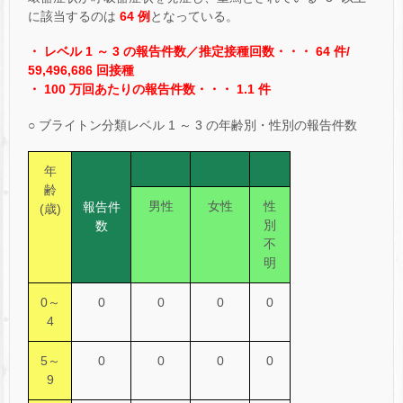
に該当するのは
64 例
となっている。
・ レベル 1 ～ 3 の報告件数／推定接種回数・・・ 64 件/
59,496,686 回接種
・ 100 万回あたりの報告件数・・・ 1.1 件
○ ブライトン分類レベル 1 ～ 3 の年齢別・性別の報告件数
年
齢
男性
女性
性
報告件
(歳)
別
数
不
明
0～
0
0
0
0
4
5～
0
0
0
0
9