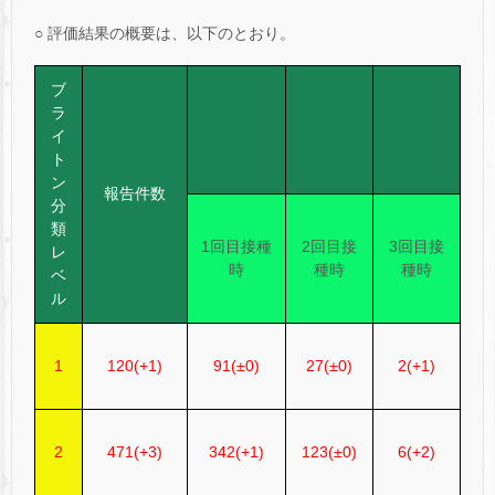
○ 評価結果の概要は、以下のとおり。
ブ
ラ
イ
ト
ン
報告件数
分
類
1回目接種
2回目接
3回目接
レ
時
種時
種時
ベ
ル
1
120(+1)
91(±0)
27(±0)
2(+1)
2
471(+3)
342(+1)
123(±0)
6(+2)