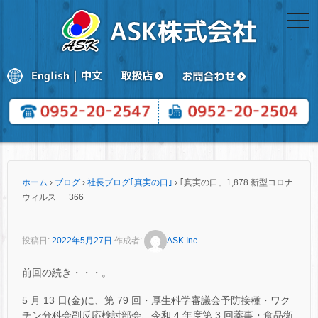
togg
navi
ホーム
›
ブログ
›
社長ブログ｢真実の口｣
›
｢真実の口」1,878 新型コロナ
ウィルス･･･366
投稿日:
2022年5月27日
作成者:
ASK Inc.
前回の続き・・・。
5 月 13 日(金)に、第 79 回・厚生科学審議会予防接種・ワク
チン分科会副反応検討部会、令和 4 年度第 3 回薬事・食品衛