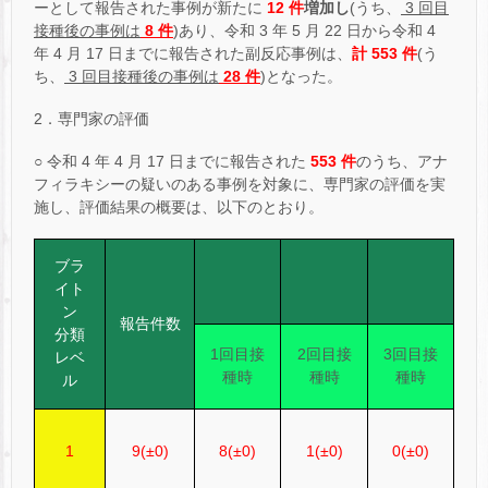
ーとして報告された事例が新たに
12 件
増加し
(うち、
3 回目
接種後の事例は
8 件
)あり、令和 3 年 5 月 22 日から令和 4
年 4 月 17 日までに報告された副反応事例は、
計 553 件
(う
ち、
3 回目接種後の事例は
28 件
)となった。
2．専門家の評価
○ 令和 4 年 4 月 17 日までに報告された
553 件
のうち、アナ
フィラキシーの疑いのある事例を対象に、専門家の評価を実
施し、評価結果の概要は、以下のとおり。
ブラ
イト
ン
報告件数
分類
1回目接
2回目接
3回目接
レベ
種時
種時
種時
ル
1
9(±0)
8(±0)
1(±0)
0(±0)