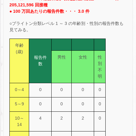
205,121,596 回接種
● 100 万回あたりの報告件数・・・ 3.0 件
○ブライトン分類レベル 1 ～ 3 の年齢別・性別の報告件数も
見てみる。
年齢
(歳)
男性
女性
性
報告件
別
数
不
明
0～4
0
0
0
0
5～9
0
0
0
0
10～
4
2
2
0
14