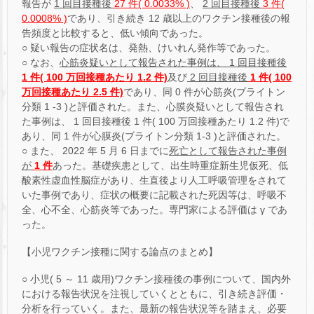
報告が
1 回目接種後
27 件( 0.0033% )
、
2 回目接種後
3 件(
0.0008% )
であり、引き続き 12 歳以上のワクチン接種後の報
告頻度と比較すると、低い傾向であった。
○ 疑い報告の症状名は、発熱、けいれん発作等であった。
○ なお、
心筋炎疑いとして報告された事例は、 1 回目接種後
1 件( 100 万回接種あたり 1.2 件)
及び
2 回目接種後
1 件( 100
万回接種あたり 2.5 件)
であり、同 0 件が心筋炎(ブライトン
分類 1 -3 )と評価された。また、心膜炎疑いとして報告され
た事例は、 1 回目接種後 1 件( 100 万回接種あたり 1.2 件)で
あり、同 1 件が心膜炎(ブライトン分類 1-3 )と評価された。
○ また、 2022 年 5 月 6 日までに
死亡として報告された事例
が
1 件
あった。基礎疾患として、出生時重症新生児仮死、低
酸素性虚血性脳症があり、生直後より人工呼吸管理をされて
いた事例であり、症状の概要に記載された死因等は、呼吸不
全、心不全、心筋炎等であった。専門家による評価は γ であ
った。
【小児ワクチン接種に関する論点のまとめ】
○ 小児( 5 ～ 11 歳用)ワクチン接種後の事例について、国内外
における報告状況を注視していくとともに、引き続き評価・
分析を行っていく。また、最新の報告状況等を踏まえ、必要