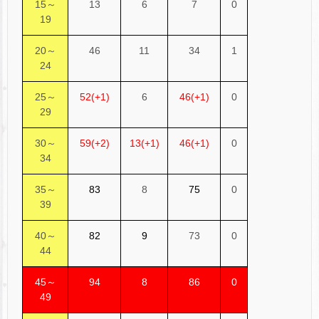
15～
13
6
7
0
19
20～
46
11
34
1
24
25～
52(+1)
6
46(+1)
0
29
30～
59(+2)
13(+1)
46(+1)
0
34
35～
83
8
75
0
39
40～
82
9
73
0
44
45～
94
8
86
0
49